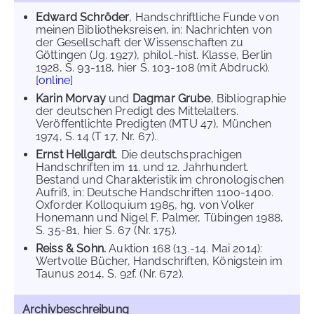
Edward Schröder
, Handschriftliche Funde von
meinen Bibliotheksreisen, in: Nachrichten von
der Gesellschaft der Wissenschaften zu
Göttingen (Jg. 1927), philol.-hist. Klasse, Berlin
1928, S. 93-118, hier S. 103-108 (mit Abdruck).
[
online
]
Karin Morvay
und
Dagmar Grube
, Bibliographie
der deutschen Predigt des Mittelalters.
Veröffentlichte Predigten (MTU 47), München
1974, S. 14 (T 17, Nr. 67).
Ernst Hellgardt
, Die deutschsprachigen
Handschriften im 11. und 12. Jahrhundert.
Bestand und Charakteristik im chronologischen
Aufriß, in: Deutsche Handschriften 1100-1400.
Oxforder Kolloquium 1985, hg. von Volker
Honemann und Nigel F. Palmer, Tübingen 1988,
S. 35-81, hier S. 67 (Nr. 175).
Reiss & Sohn.
Auktion 168 (13.-14. Mai 2014):
Wertvolle Bücher, Handschriften, Königstein im
Taunus 2014, S. 92f. (Nr. 672).
Archivbeschreibung