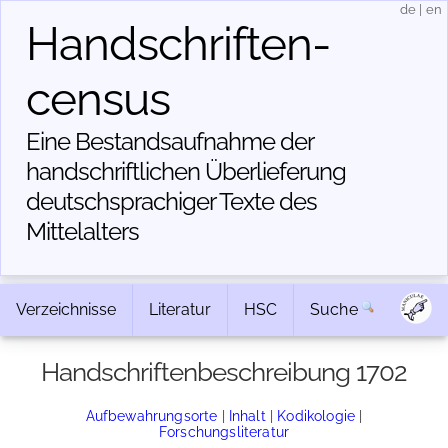
de
|
en
Handschriften­
census
Eine Bestandsaufnahme der
handschriftlichen Über­lieferung
deutschsprachiger Texte des
Mittelalters
Verzeichnisse
Literatur
HSC
Suche
Handschriftenbeschreibung 1702
Aufbewahrungsorte
|
Inhalt
|
Kodikologie
|
Forschungsliteratur