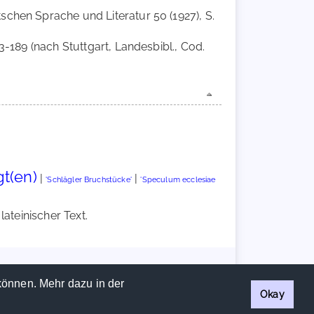
schen Sprache und Literatur 50 (1927), S.
83-189 (nach Stuttgart, Landesbibl., Cod.
gt(en)
|
|
'Schlägler Bruchstücke'
'Speculum ecclesiae
ateinischer Text.
Handschriftencensus 2026 |
Impressum
|
Datenschutzerklärung
können. Mehr dazu in der
Okay