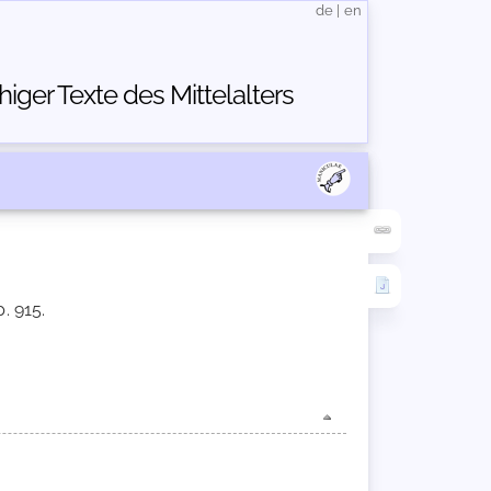
de
|
en
ger Texte des Mittelalters
. 915.