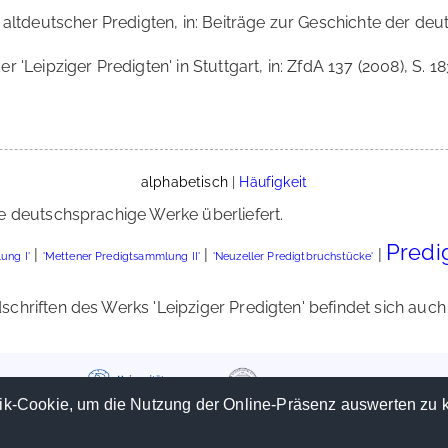
altdeutscher Predigten, in: Beiträge zur Geschichte der deut
r 'Leipziger Predigten' in Stuttgart, in: ZfdA 137 (2008), S. 1
alphabetisch
|
Häufigkeit
e deutschsprachige Werke überliefert.
Predi
|
|
|
ung I'
'Mettener Predigtsammlung II'
'Neuzeller Predigtbruchstücke'
hriften des Werks 'Leipziger Predigten' befindet sich auch l
ik-Cookie, um die Nutzung der Online-Präsenz auswerten zu 