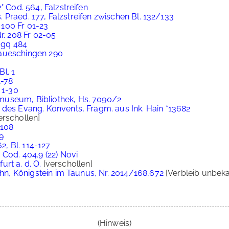
° Cod. 564, Falzstreifen
Ms. Praed. 177, Falzstreifen zwischen Bl. 132/133
. 100 Fr 01-23
Nr. 208 Fr 02-05
 mgq 484
naueschingen 290
Bl. 1
1-78
 1-30
museum, Bibliothek, Hs. 7090/2
 des Evang. Konvents, Fragm. aus Ink. Hain *13682
erschollen]
 108
29
2, Bl. 114-127
 Cod. 404.9 (22) Novi
furt a. d. O.
[verschollen]
ohn, Königstein im Taunus, Nr. 2014/168,672
[Verbleib unbeka
(Hinweis)