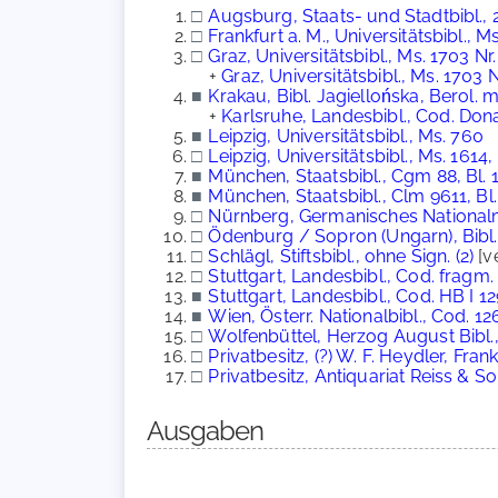
□
Augsburg, Staats- und Stadtbibl., 2
□
Frankfurt a. M., Universitätsbibl., 
□
Graz, Universitätsbibl., Ms. 1703 Nr
+
Graz, Universitätsbibl., Ms. 1703 
■
Krakau, Bibl. Jagiellońska, Berol.
+
Karlsruhe, Landesbibl., Cod. Do
■
Leipzig, Universitätsbibl., Ms. 760
□
Leipzig, Universitätsbibl., Ms. 1614, 
■
München, Staatsbibl., Cgm 88, Bl. 
■
München, Staatsbibl., Clm 9611, Bl.
□
Nürnberg, Germanisches National
□
Ödenburg / Sopron (Ungarn), Bibl.
□
Schlägl, Stiftsbibl., ohne Sign. (2)
[v
□
Stuttgart, Landesbibl., Cod. fragm.
■
Stuttgart, Landesbibl., Cod. HB I 1
■
Wien, Österr. Nationalbibl., Cod. 126
□
Wolfenbüttel, Herzog August Bibl.,
□
Privatbesitz, (?) W. F. Heydler, Frank
□
Privatbesitz, Antiquariat Reiss & S
Ausgaben