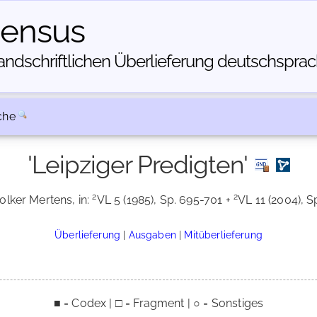
census
dschriftlichen Über­lieferung deutschsprachi
che
'Leipziger Predigten'
2
2
Volker Mertens, in:
VL 5 (1985), Sp. 695-701 +
VL 11 (2004), Sp
Überlieferung
|
Ausgaben
|
Mitüberlieferung
■ = Codex | □ = Fragment | ○ = Sonstiges