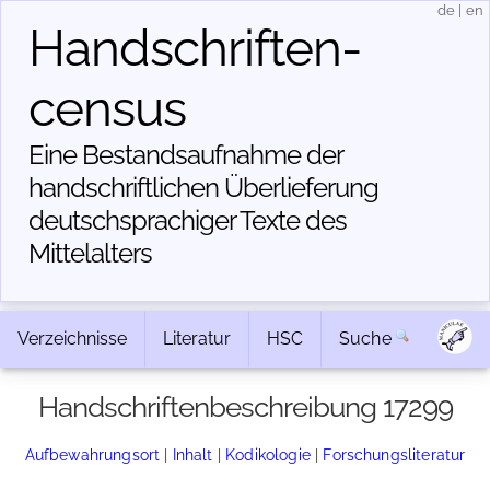
de
|
en
Handschriften­
census
Eine Bestandsaufnahme der
handschriftlichen Über­lieferung
deutschsprachiger Texte des
Mittelalters
Verzeichnisse
Literatur
HSC
Suche
Handschriftenbeschreibung 17299
Aufbewahrungsort
|
Inhalt
|
Kodikologie
|
Forschungsliteratur