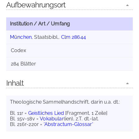
Aufbewahrungsort
Institution / Art / Umfang
München
, Staatsbibl.,
Clm 28644
Codex
284 Blätter
Inhalt
Theologische Sammelhandschrift, darin u.a. dt.:
Bl. 11r =
Geistliches Lied
[Fragment, 1 Zeile]
Bl. 15v-18v =
Vokabular
(ien), z.T. dt.-lat.
Bl. 216r-220r =
'Abstractum-Glossar'