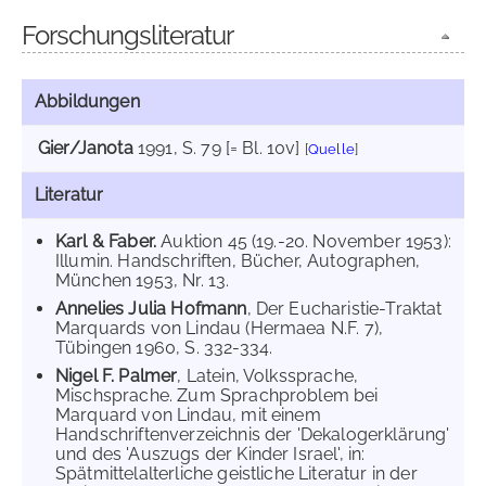
Forschungsliteratur
Abbildungen
Gier/Janota
1991
, S. 79 [= Bl. 10v]
[
Quelle
]
Literatur
Karl & Faber.
Auktion 45 (19.-20. November 1953):
Illumin. Handschriften, Bücher, Autographen,
München 1953, Nr. 13.
Annelies Julia Hofmann
, Der Eucharistie-Traktat
Marquards von Lindau (Hermaea N.F. 7),
Tübingen 1960, S. 332-334.
Nigel F. Palmer
, Latein, Volkssprache,
Mischsprache. Zum Sprachproblem bei
Marquard von Lindau, mit einem
Handschriftenverzeichnis der 'Dekalogerklärung'
und des 'Auszugs der Kinder Israel', in:
Spätmittelalterliche geistliche Literatur in der