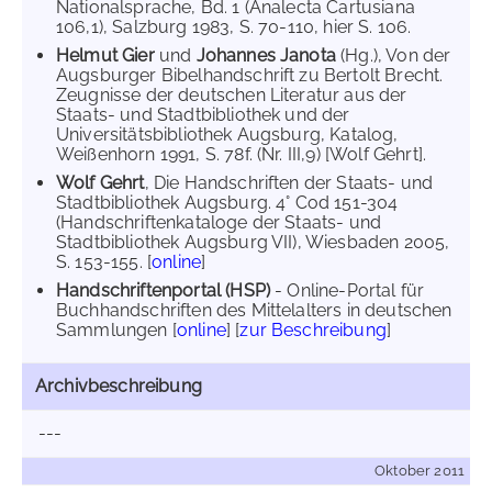
Nationalsprache, Bd. 1 (Analecta Cartusiana
106,1), Salzburg 1983, S. 70-110, hier S. 106.
Helmut Gier
und
Johannes Janota
(Hg.), Von der
Augsburger Bibelhandschrift zu Bertolt Brecht.
Zeugnisse der deutschen Literatur aus der
Staats- und Stadtbibliothek und der
Universitätsbibliothek Augsburg, Katalog,
Weißenhorn 1991, S. 78f. (Nr. III,9) [Wolf Gehrt].
Wolf Gehrt
, Die Handschriften der Staats- und
Stadtbibliothek Augsburg. 4° Cod 151-304
(Handschriftenkataloge der Staats- und
Stadtbibliothek Augsburg VII), Wiesbaden 2005,
S. 153-155. [
online
]
Handschriftenportal (HSP)
- Online-Portal für
Buchhandschriften des Mittelalters in deutschen
Sammlungen [
online
] [
zur Beschreibung
]
Archivbeschreibung
---
Oktober 2011