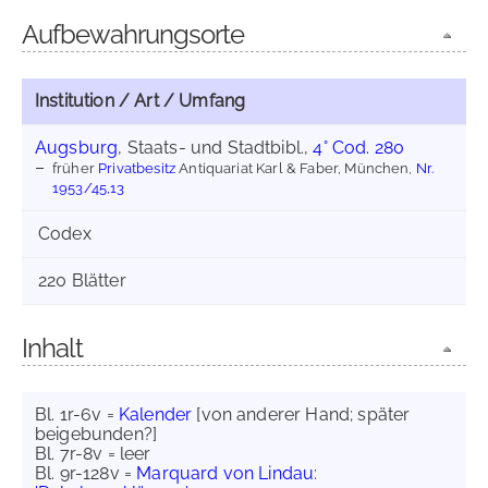
Aufbewahrungsorte
Institution / Art / Umfang
Augsburg
, Staats- und Stadtbibl.,
4° Cod. 280
früher
Privatbesitz
Antiquariat Karl & Faber, München,
Nr.
1953/45,13
Codex
220 Blätter
Inhalt
Bl. 1r-6v =
Kalender
[von anderer Hand; später
beigebunden?]
Bl. 7r-8v = leer
Bl. 9r-128v =
Marquard von Lindau
: