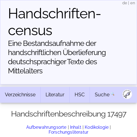
de
|
en
Handschriften­
census
Eine Bestandsaufnahme der
handschriftlichen Über­lieferung
deutschsprachiger Texte des
Mittelalters
Verzeichnisse
Literatur
HSC
Suche
Handschriftenbeschreibung 17497
Aufbewahrungsorte
|
Inhalt
|
Kodikologie
|
Forschungsliteratur