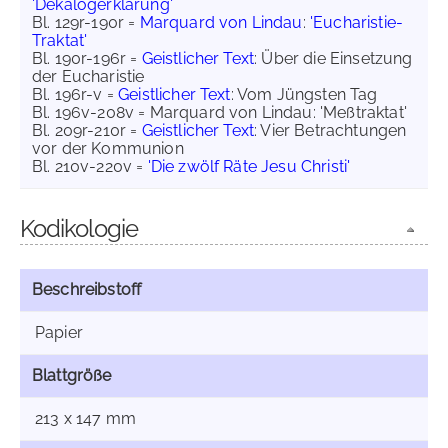
'Dekalogerklärung'
Bl. 129r-190r =
Marquard von Lindau
:
'Eucharistie-
Traktat'
Bl. 190r-196r =
Geistlicher Text
: Über die Einsetzung
der Eucharistie
Bl. 196r-v =
Geistlicher Text
: Vom Jüngsten Tag
Bl. 196v-208v = Marquard von Lindau: 'Meßtraktat'
Bl. 209r-210r =
Geistlicher Text
: Vier Betrachtungen
vor der Kommunion
Bl. 210v-220v =
'Die zwölf Räte Jesu Christi'
Kodikologie
Beschreibstoff
Papier
Blattgröße
213 x 147 mm