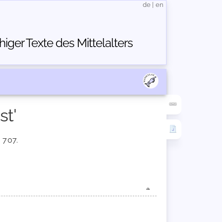
de
|
en
ger Texte des Mittelalters
st'
. 707.