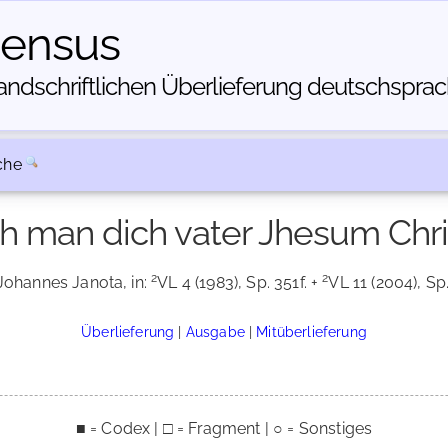
census
dschriftlichen Über­lieferung deutschsprachi
che
ch man dich vater Jhesum Chri
2
2
 Johannes Janota, in:
VL 4 (1983), Sp. 351f. +
VL 11 (2004), Sp
Überlieferung
|
Ausgabe
|
Mitüberlieferung
■ = Codex | □ = Fragment | ○ = Sonstiges