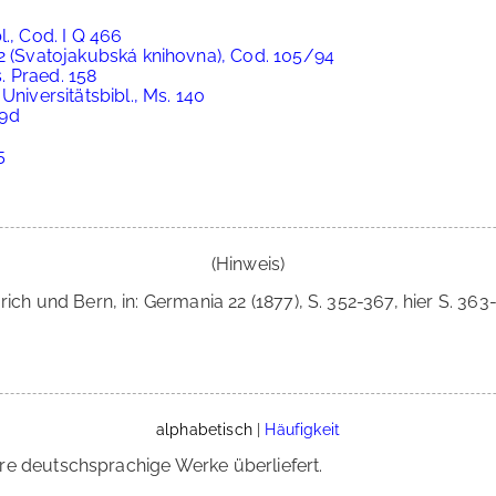
., Cod. I Q 466
 2 (Svatojakubská knihovna), Cod. 105/94
s. Praed. 158
Universitätsbibl., Ms. 140
59d
5
(Hinweis)
ich und Bern, in: Germania 22 (1877), S. 352-367, hier S. 363-
alphabetisch
|
Häufigkeit
re deutschsprachige Werke überliefert.