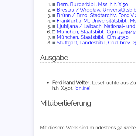
■
Bern, Burgerbibl., Mss. h.h. X.50
■
Breslau / Wrocław, Universitätsbibl
■
Brünn / Brno, Stadtarchiv, Fond V
■
Frankfurt a. M., Universitätsbibl., M
■
Ljubljana / Laibach, National- und 
□
München, Staatsbibl., Cgm 5249/
■
München, Staatsbibl., Clm 4350
■
Stuttgart, Landesbibl., Cod. brev. 2
Ausgabe
Ferdinand Vetter
, Lesefrüchte aus Zür
h.h. X.50). [
online
]
Mitüberlieferung
Mit diesem Werk sind mindestens 32 weite