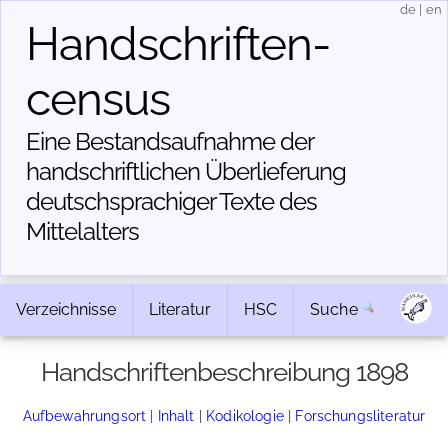
de
|
en
Handschriften­
census
Eine Bestandsaufnahme der
handschriftlichen Über­lieferung
deutschsprachiger Texte des
Mittelalters
Verzeichnisse
Literatur
HSC
Suche
Handschriftenbeschreibung 1898
Aufbewahrungsort
|
Inhalt
|
Kodikologie
|
Forschungsliteratur