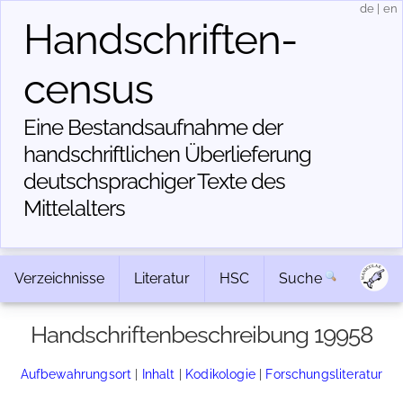
de
|
en
Handschriften­
census
Eine Bestandsaufnahme der
handschriftlichen Über­lieferung
deutschsprachiger Texte des
Mittelalters
Verzeichnisse
Literatur
HSC
Suche
Handschriftenbeschreibung 19958
Aufbewahrungsort
|
Inhalt
|
Kodikologie
|
Forschungsliteratur