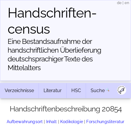
de
|
en
Handschriften­
census
Eine Bestandsaufnahme der
handschriftlichen Über­lieferung
deutschsprachiger Texte des
Mittelalters
Verzeichnisse
Literatur
HSC
Suche
Handschriftenbeschreibung 20854
Aufbewahrungsort
|
Inhalt
|
Kodikologie
|
Forschungsliteratur