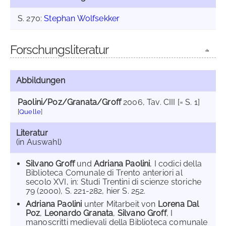
S. 270:
Stephan Wolfsekker
Forschungsliteratur
Abbildungen
Paolini/Poz/Granata/Groff
2006
, Tav. CIII [= S. 1]
[
Quelle
]
Literatur
(in Auswahl)
Silvano Groff
und
Adriana Paolini
, I codici della
Biblioteca Comunale di Trento anteriori al
secolo XVI, in: Studi Trentini di scienze storiche
79 (2000), S. 221-282, hier S. 252.
Adriana Paolini
unter Mitarbeit von
Lorena Dal
Poz
,
Leonardo Granata
,
Silvano Groff
, I
manoscritti medievali della Biblioteca comunale