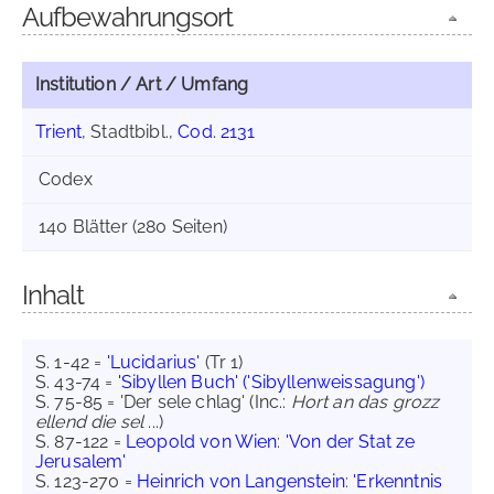
Aufbewahrungsort
Institution / Art / Umfang
Trient
, Stadtbibl.,
Cod. 2131
Codex
140 Blätter (280 Seiten)
Inhalt
S. 1-42 =
'Lucidarius'
(Tr 1)
S. 43-74 =
'Sibyllen Buch' ('Sibyllenweissagung')
S. 75-85 = 'Der sele chlag' (Inc.:
Hort an das grozz
ellend die sel
...)
S. 87-122 =
Leopold von Wien
:
'Von der Stat ze
Jerusalem'
S. 123-270 =
Heinrich von Langenstein
:
'Erkenntnis