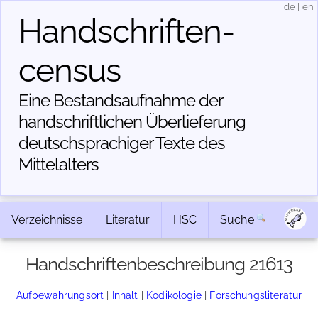
de
|
en
Handschriften­
census
Eine Bestandsaufnahme der
handschriftlichen Über­lieferung
deutschsprachiger Texte des
Mittelalters
Verzeichnisse
Literatur
HSC
Suche
Handschriftenbeschreibung 21613
Aufbewahrungsort
|
Inhalt
|
Kodikologie
|
Forschungsliteratur