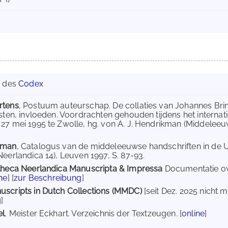
g des
Codex
rtens
, Postuum auteurschap. De collaties van Johannes Brin
ksten, invloeden. Voordrachten gehouden tijdens het internat
27 mei 1995 te Zwolle, hg. von A. J. Hendrikman (Middeleeuw
sman
, Catalogus van de middeleeuwse handschriften in de U
Neerlandica 14), Leuven 1997, S. 87-93.
otheca Neerlandica Manuscripta & Impressa
Documentatie ov
ne
] [
zur Beschreibung
]
uscripts in Dutch Collections (MMDC)
[seit Dez. 2025 nicht m
g
]
el
, Meister Eckhart. Verzeichnis der Textzeugen. [
online
]