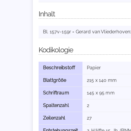
Inhalt
Bl. 157v-159r = Gerard van Vliederhoven:
Kodikologie
Beschreibstoff
Papier
Blattgröße
215 x 140 mm
Schriftraum
145 x 95 mm
Spaltenzahl
2
Zeilenzahl
27
Entstehungszeit
2. Hälfte 15. Jh. (BNM