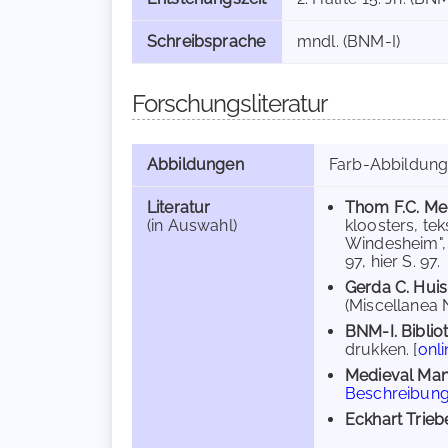
Schreibsprache
mndl. (BNM-I)
Forschungsliteratur
Abbildungen
Farb-Abbildun
Literatur
Thom F.C. Me
(in Auswahl)
kloosters, te
Windesheim", 
97, hier S. 97.
Gerda C. Hui
(Miscellanea 
BNM-I. Bibli
drukken. [
onli
Medieval Man
Beschreibun
Eckhart Trieb