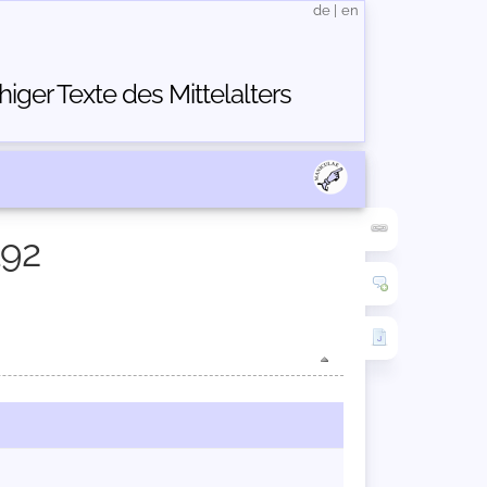
de
|
en
ger Texte des Mittelalters
192