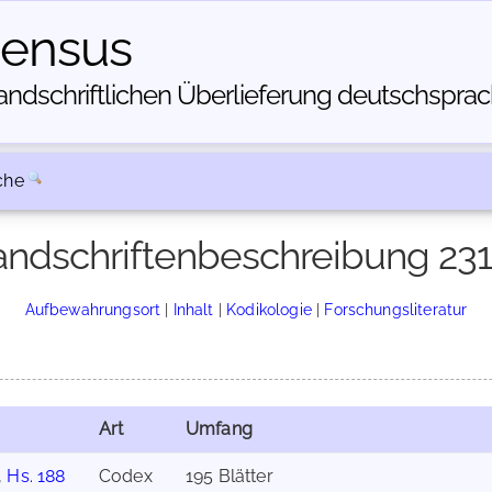
census
dschriftlichen Über­lieferung deutschsprachi
che
ndschriftenbeschreibung 23
Aufbewahrungsort
|
Inhalt
|
Kodikologie
|
Forschungsliteratur
Art
Umfang
,
Hs. 188
Codex
195 Blätter