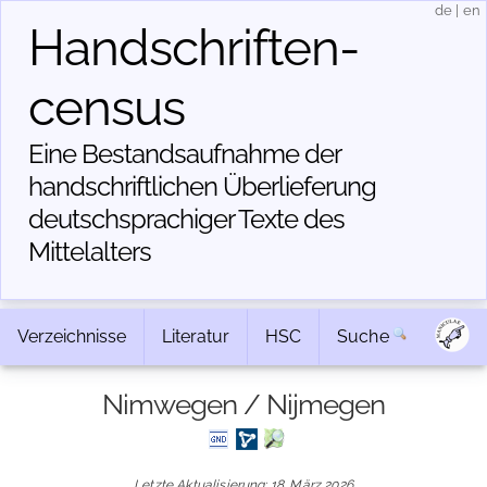
de
|
en
Handschriften­
census
Eine Bestandsaufnahme der
handschriftlichen Über­lieferung
deutschsprachiger Texte des
Mittelalters
Verzeichnisse
Literatur
HSC
Suche
Nimwegen / Nijmegen
Letzte Aktualisierung: 18. März 2026