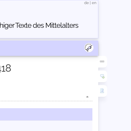
de
|
en
ger Texte des Mittelalters
418