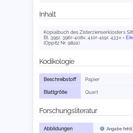
Inhalt
Kopialbuch des Zisterzienserklosters Sitt
Bl. 395r, 396r-408v, 410r-419r, 433v =
Ei
(Oppitz Nr. 982a)
Kodikologie
Beschreibstoff
Papier
Blattgröße
Quart
Forschungsliteratur
Abbildungen
Angabe fehlt