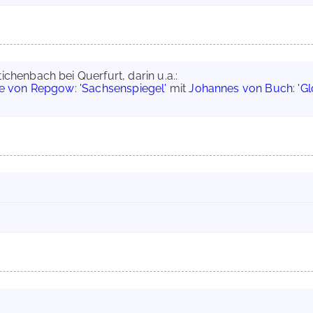
ichenbach bei Querfurt, darin u.a.:
ke von Repgow
:
'Sachsenspiegel'
mit
Johannes von Buch
:
'G