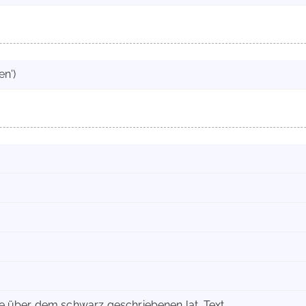
en')
rbe über dem schwarz geschriebenen lat. Text