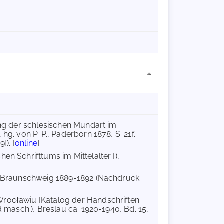
lung der schlesischen Mundart im
g. von P. P., Paderborn 1878, S. 21f.
]). [
online
]
en Schrifttums im Mittelalter I),
le, Braunschweig 1889-1892 (Nachdruck
Wrocławiu [Katalog der Handschriften
d masch.), Breslau ca. 1920-1940, Bd. 15,