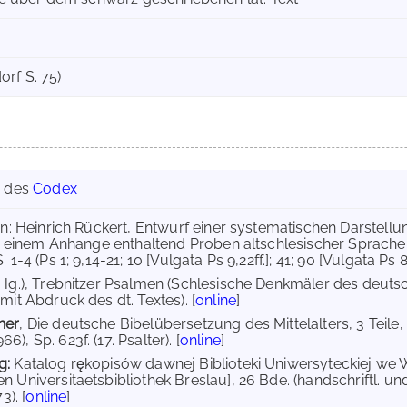
rf S. 75)
g des
Codex
 in: Heinrich Rückert, Entwurf einer systematischen Darstel
it einem Anhange enthaltend Proben altschlesischer Sprache, h
 1-4 (Ps 1; 9,14-21; 10 [Vulgata Ps 9,22ff.]; 41; 90 [Vulgata Ps 89
(Hg.), Trebnitzer Psalmen (Schlesische Denkmäler des deutsch
mit Abdruck des dt. Textes). [
online
]
her
, Die deutsche Bibelübersetzung des Mittelalters, 3 Tei
), Sp. 623f. (17. Psalter). [
online
]
g:
Katalog rękopisów dawnej Biblioteki Uniwersyteckiej we 
n Universitaetsbibliothek Breslau], 26 Bde. (handschriftl. un
3). [
online
]