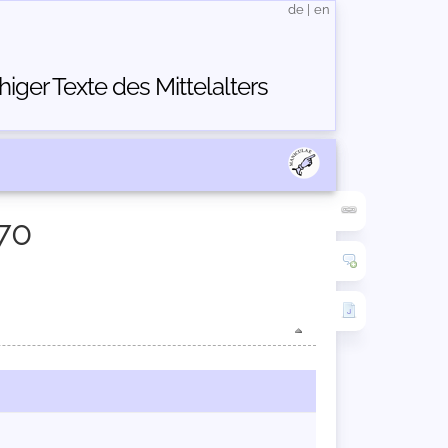
de
|
en
ger Texte des Mittelalters
70