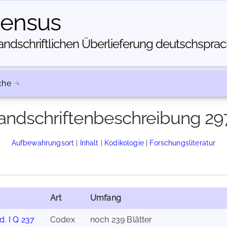
census
dschriftlichen Über­lieferung deutschsprachi
che
andschriftenbeschreibung 29
Aufbewahrungsort
|
Inhalt
|
Kodikologie
|
Forschungsliteratur
Art
Umfang
d. I Q 237
Codex
noch 239 Blätter