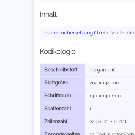
Inhalt
Psalmenübersetzung
('Trebnitzer Psalm
Kodikologie
Beschreibstoff
Pergament
Blattgröße
202 x 144 mm
Schriftraum
140 x 140 mm
Spaltenzahl
1
Zeilenzahl
22 (11 lat. + 11 dt.)
Besonderheiten
dt. Text in roter Fa