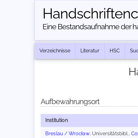
Handschriften­
Eine Bestandsaufnahme der han
Verzeichnisse
Literatur
HSC
Su
H
Aufbewahrungsort
Institution
Breslau / Wrocław
, Universitätsbibl.,
Co