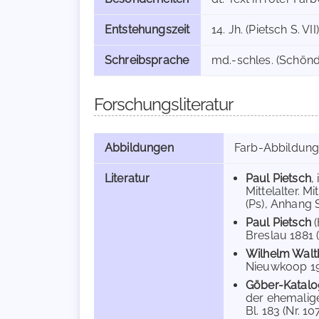
Entstehungszeit
14. Jh. (Pietsch S. VII)
Schreibsprache
md.-schles. (Schöndo
Forschungsliteratur
Abbildungen
Farb-Abbildun
Literatur
Paul Pietsch
,
Mittelalter. M
(Ps), Anhang S.
Paul Pietsch
Breslau 1881 (
Wilhelm Walt
Nieuwkoop 1966
Göber-Katalo
der ehemalige
Bl. 183 (Nr. 107