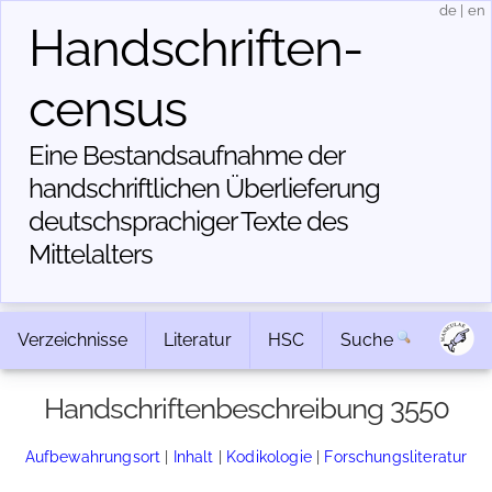
de
|
en
Handschriften­
census
Eine Bestandsaufnahme der
handschriftlichen Über­lieferung
deutschsprachiger Texte des
Mittelalters
Verzeichnisse
Literatur
HSC
Suche
Handschriftenbeschreibung 3550
Aufbewahrungsort
|
Inhalt
|
Kodikologie
|
Forschungsliteratur