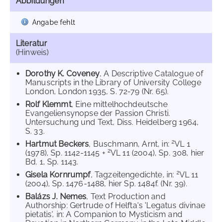
Abbildungen
Angabe fehlt
Literatur
(Hinweis)
Dorothy K. Coveney
, A Descriptive Catalogue of
Manuscripts in the Library of University College
London, London 1935, S. 72-79 (Nr. 65).
Rolf Klemmt
, Eine mittelhochdeutsche
Evangeliensynopse der Passion Christi.
Untersuchung und Text, Diss. Heidelberg 1964,
S. 33.
2
Hartmut Beckers
, Buschmann, Arnt, in:
VL 1
2
(1978), Sp. 1142-1145 +
VL 11 (2004), Sp. 308, hier
Bd. 1, Sp. 1143.
2
Gisela Kornrumpf
, Tagzeitengedichte, in:
VL 11
(2004), Sp. 1476-1488, hier Sp. 1484f. (Nr. 39).
Balázs J. Nemes
, Text Production and
Authorship: Gertrude of Helfta's 'Legatus divinae
pietatis', in: A Companion to Mysticism and