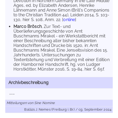
Devotion in Northern Germany in the Late Middle
Ages, ed. by Elizabeth Andersen, Henrike
Lähnemann and Anne Simon (Brill's Companions
to the Christian Tradition 44), Leiden 2014, S. 103-
130, hier S. 108, Anm. 22. [
online
]
Marco Brösch
, Zur Text- und
Überlieferungsgeschichte von Arnt
Buschmanns Mirakel - ein Werkstattbericht mit
einer Beschreibung aller bisher bekannten
Handschriften und Drucke bis 1520, in: Arnt
Buschmanns Mirakel. Eine Jenseitsvision des 15.
Jahrhunderts. Untersuchungen zu
Textentstehung und Verbreitung mit einer Edition
der Hamborner Handschrift, hg. von Ludger
Horstkötter, Münster 2016, S. 19-84, hier S. 65f.
Archivbeschreibung
---
Mitteilungen von Sine Nomine
Balázs J. Nemes (Freiburg i. Br.) / cg, September 2024