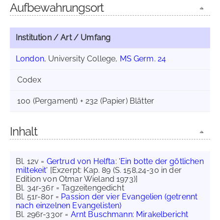
Aufbewahrungsort
Institution / Art / Umfang
London
, University College,
MS Germ. 24
Codex
100 (Pergament) + 232 (Papier) Blätter
Inhalt
Bl. 12v =
Gertrud von Helfta
:
'Ein botte der götlichen
miltekeit'
[Exzerpt: Kap. 89 (S. 158,24-30 in der
Edition von Otmar Wieland 1973)]
Bl. 34r-36r = Tagzeitengedicht
Bl. 51r-80r =
Passion der vier Evangelien (getrennt
nach einzelnen Evangelisten)
Bl. 296r-330r =
Arnt Buschmann
:
Mirakelbericht