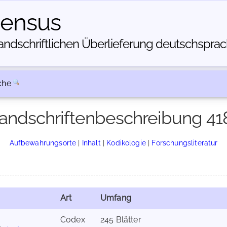
census
dschriftlichen Über­lieferung deutschsprachi
che
andschriftenbeschreibung 41
Aufbewahrungsorte
|
Inhalt
|
Kodikologie
|
Forschungsliteratur
Art
Umfang
Codex
245 Blätter