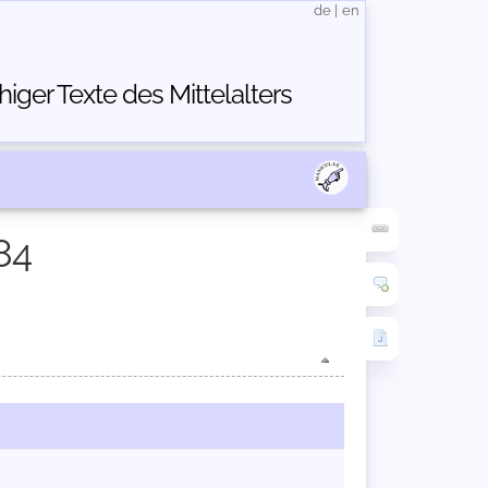
de
|
en
ger Texte des Mittelalters
84