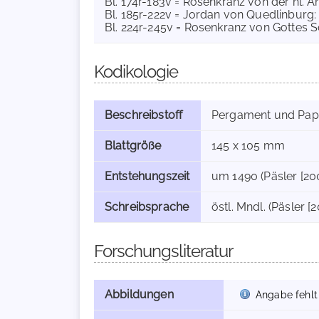
Bl. 174r-183v = Rosenkranz von der hl. A
Bl. 185r-222v = Jordan von Quedlinburg: 
Bl. 224r-245v = Rosenkranz von Gottes 
Kodikologie
Beschreibstoff
Pergament und Pap
Blattgröße
145 x 105 mm
Entstehungszeit
um 1490 (Päsler [200
Schreibsprache
östl. Mndl. (Päsler [
Forschungsliteratur
Abbildungen
Angabe fehlt