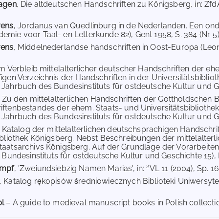
hagen
, Die altdeutschen Handschriften zu Königsberg, in: ZfdA 
vens
, Jordanus van Quedlinburg in de Nederlanden. Een onde
mie voor Taal- en Letterkunde 82), Gent 1958, S. 384 (Nr. 5)
vens
, Middelnederlandse handschriften in Oost-Europa (Leona
m Verbleib mittelalterlicher deutscher Handschriften der eh
igen Verzeichnis der Handschriften in der Universitätsbibliot
Jahrbuch des Bundesinstituts für ostdeutsche Kultur und Gesc
, Zu den mittelalterlichen Handschriften der Gottholdschen Bi
ftenbestandes der ehem. Staats- und Universitätsbibliothek
Jahrbuch des Bundesinstituts für ostdeutsche Kultur und Gesch
, Katalog der mittelalterlichen deutschsprachigen Handschr
ibliothek Königsberg. Nebst Beschreibungen der mittelalte
taatsarchivs Königsberg. Auf der Grundlage der Vorarbeit
s Bundesinstituts für ostdeutsche Kultur und Geschichte 15)
2
umpf
, 'Zweiundsiebzig Namen Marias', in:
VL 11 (2004), Sp. 1
, Katalog rękopisów średniowiecznych Biblioteki Uniwersytec
pl
– A guide to medieval manuscript books in Polish collectio