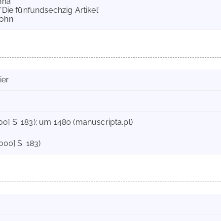
nna
'Die fünfundsechzig Artikel'
Sohn
ier
0] S. 183); um 1480 (manuscripta.pl)
2000] S. 183)