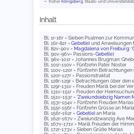
früher
Königsberg
, Staats- und Universitätsbib
Inhalt
Bl. 1r-16r = Sieben Psalmen zur Kommu
Bl. 16r-82r =
Gebet(e)
und Anweisungen 
Bl. 82v-90v =
Magdalena von Freiburg
:
'
Bl. 90v-96v= Passions-
Gebet(e)
Bl. 96v-101r = Johannes Brugman: Gheb
Bl. 101r-110v = Fünfzehn Pater Noster
Bl. 110v-120r = Fünfzehn Betrachtungen ü
Bl. 120r-127r = Passionstraktat
Bl. 128r-129r = Betrachtungen über den 
Bl. 129r-131v = Freuden Mariä bei der V
Bl. 131v-151r = Freuden der Heimsuchun
Bl. 151v-153r =
'Zweiundsiebzig Namen Mar
Bl. 153r-154v = Fünfzehn Freuden Marias
Bl. 155r-156r = Fünfzehn Grüsse an Mari
Bl. 156r-162r =
Gebet(e)
an Maria
Bl. 162r-167v = Zweiundzwanzig Ave Mar
Bl. 167v-171v = Mariä Freuden der Himm
Bl. 172r-173v = Sieben Grüße Marias