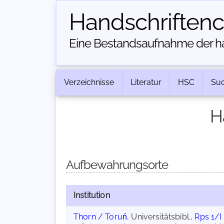
Handschriften­
Eine Bestandsaufnahme der han
Verzeichnisse
Literatur
HSC
Su
H
Aufbewahrungsorte
Institution
Thorn / Toruń
, Universitätsbibl.,
Rps 1/I