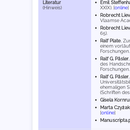
Literatur
Emil Steffen
(Hinweis)
XXIX). [
online
]
Robrecht Lie
Vlaamse Acade
Robrecht Lie
65).
Ralf Plate
, Zu
einem vorläuf
Forschungen. 
Ralf G. Päsler
des Handschri
Forschungen. 
Ralf G. Päsler
Universitätsb
ehemaligen S
(Schriften de
Gisela Kornr
Marta Czyżak
[
online
]
Manuscripta.