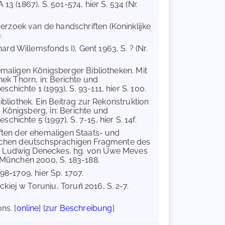
13 (1867), S. 501-574, hier S. 534 (Nr.
rzoek van de handschriften (Koninklijke
.
rd Willemsfonds I), Gent 1963, S. ? (Nr.
emaligen Königsberger Bibliotheken. Mit
hek Thorn, in: Berichte und
hichte 1 (1993), S. 93-111, hier S. 100.
bliothek. Ein Beitrag zur Rekonstruktion
 Königsberg, in: Berichte und
ichte 5 (1997), S. 7-15, hier S. 14f.
iften der ehemaligen Staats- und
rlichen deutschsprachigen Fragmente des
en Ludwig Deneckes, hg. von Uwe Meves
, München 2000, S. 183-188.
698-1709, hier Sp. 1707.
kiej w Toruniu, Toruń 2016, S. 2-7.
ns. [
online
] [
zur Beschreibung
]