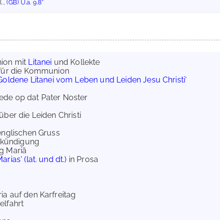
l.,
(GB) U.a. 9.8°
nion mit
Litanei
und Kollekte
für die Kommunion
Goldene Litanei vom Leben und Leiden Jesu Christi'
ede op dat Pater Noster
ber die Leiden Christi
englischen Gruss
erkündigung
g Mariä
ias' (lat. und dt.)
in Prosa
a
ia auf den Karfreitag
elfahrt