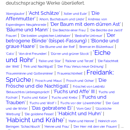
deutschsprachige Werke überliefert.
'Acht Schätze'
'Die
|
|
|
'Aberglaube'
'Adler und Eule'
Affenmutter'
|
|
'Ahorn, Buchsbaum und Linde'
Andreas von
'Der Baum mit dem dürren Ast'
|
|
Esperdingen: Neujahrsrede
'Bäume und Mann'
|
|
'Die Beichte einer Frau'
'Die Beichte der zwölf
'Der
|
|
|
Frauen'
'Die beiden ungleichen Liebhaber'
'Bestrafte Untreue'
betrogene Blinde' (bîspel-Fassung)
'Blonde und
|
graue Haare'
|
|
|
'Die Blume und der Reif'
'Bremse im Blütenhaus'
'Eiche
|
|
|
'Cato'
'Von drei Freunden'
'Dürrer und grüner Stock'
und Rohr'
|
|
|
'Falke und Star'
'Falkner und Terzel'
'Die Falschheit
|
|
|
der Welt'
'Fink und Nachtigall'
'Der Frau Venus neue Ordnung'
Freidank:
|
|
'Frauenminne und Gottesminne'
'Frauenschönheit'
Sprüche
'Die
|
|
|
'Frosch und Maus'
'Frosch und Ochse'
Frösche und die Nachtigall'
|
Fröschel von Leidnitz:
'Fuchs und Affe' III
|
|
'Belauschtes Liebesgespräch'
'Fuchs und
'Fuchs und
|
|
|
Füchsin'
'Fuchs und Katze'
'Fuchs und Krebs'
Trauben'
|
|
|
'Fuchs und Wolf' I
'Fuchs vor der Löwenhöhle'
'Der Gast
'Das gebratene Ei'
|
|
|
und die Wirtin'
'Vom Geiz'
'Glückliche
'Habicht und Huhn'
|
|
|
Werbung'
'Die goldene Fessel'
'Habicht und Krähe'
|
|
'Hahn und Henne'
Heinrich von
|
|
| ...
Beringen: 'Schachbuch'
'Henne und Frau'
'Der Herr mit den vier Frauen'