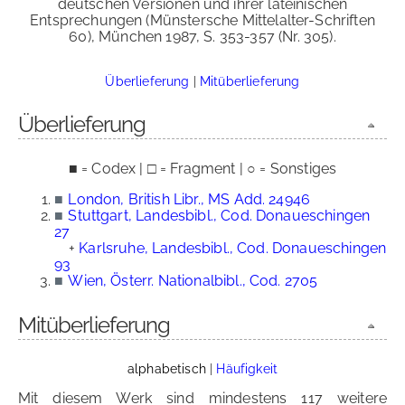
deutschen Versionen und ihrer lateinischen
Entsprechungen (Münstersche Mittelalter-Schriften
60), München 1987, S. 353-357 (Nr. 305).
Überlieferung
|
Mitüberlieferung
Überlieferung
■ = Codex | □ = Fragment | ○ = Sonstiges
■
London, British Libr., MS Add. 24946
■
Stuttgart, Landesbibl., Cod. Donaueschingen
27
+
Karlsruhe, Landesbibl., Cod. Donaueschingen
93
■
Wien, Österr. Nationalbibl., Cod. 2705
Mitüberlieferung
alphabetisch
|
Häufigkeit
Mit diesem Werk sind mindestens 117 weitere