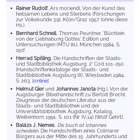
Rainer Rudolf
, Ars moriendi. Von der Kunst des
heilsamen Lebens und Sterbens (Forschungen
zur Volkskunde 39), Köln/Graz 1957 (ohne diese
Hs.).
Bernhard Schnell
, Thomas Peuntner, 'Büchlein
von der Liebhabung Gottes'. Edition und
Untersuchungen (MTU 81), München 1984, S.
151f.
Herrad Spilling
, Die Handschriften der Staats-
und Stadtbibliothek Augsburg. 2° Cod 101-250
(Handschriftenkataloge der Staats- und
Stadtbibliothek Augsburg III), Wiesbaden 1984,
S. 263. [
online
]
Helmut Gier
und
Johannes Janota
(Hg.), Von der
Augsburger Bibelhandschrift zu Bertolt Brecht.
Zeugnisse der deutschen Literatur aus der
Staats- und Stadtbibliothek und der
Universitätsbibliothek Augsburg, Katalog,
Weißenhorn 1991, S. 101 (Nr. IV,14) [Wolf Gehrt].
Balázs J. Nemes
,
Dis buch ist iohannes
schedelin
. Die Handschriften eines Colmarer
Bürgers aus der Mitte des 15. Jahrhunderts und