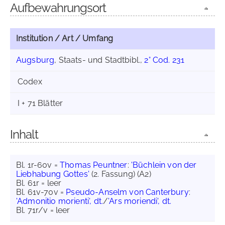
Aufbewahrungsort
Institution / Art / Umfang
Augsburg
, Staats- und Stadtbibl.,
2° Cod. 231
Codex
I + 71 Blätter
Inhalt
Bl. 1r-60v =
Thomas Peuntner
:
'Büchlein von der
Liebhabung Gottes'
(2. Fassung) (A2)
Bl. 61r = leer
Bl. 61v-70v =
Pseudo-Anselm von Canterbury
:
'Admonitio morienti', dt.
/
'Ars moriendi', dt.
Bl. 71r/v = leer