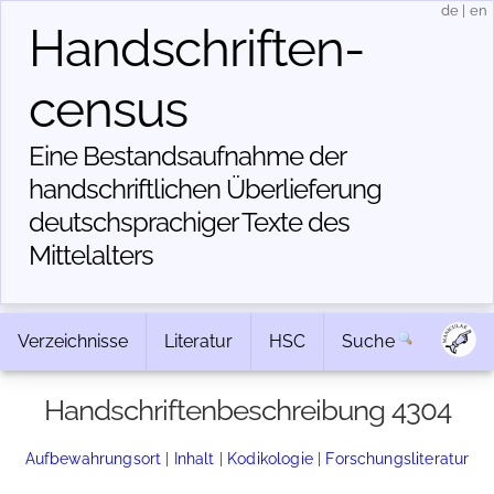
de
|
en
Handschriften­
census
Eine Bestandsaufnahme der
handschriftlichen Über­lieferung
deutschsprachiger Texte des
Mittelalters
Verzeichnisse
Literatur
HSC
Suche
Handschriftenbeschreibung 4304
Aufbewahrungsort
|
Inhalt
|
Kodikologie
|
Forschungsliteratur