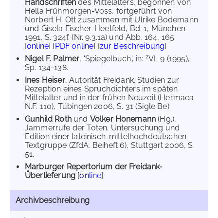
Handschriften
des Mittelalters, begonnen von
Hella Frühmorgen-Voss, fortgeführt von
Norbert H. Ott zusammen mit Ulrike Bodemann
und Gisela Fischer-Heetfeld, Bd. 1, München
1991, S. 324f. (Nr. 9.3.1a) und Abb. 164, 165.
[
online
] [
PDF online
] [
zur Beschreibung
]
2
Nigel F. Palmer
, 'Spiegelbuch', in:
VL 9 (1995),
Sp. 134-138.
Ines Heiser
, Autorität Freidank. Studien zur
Rezeption eines Spruchdichters im späten
Mittelalter und in der frühen Neuzeit (Hermaea
N.F. 110), Tübingen 2006, S. 31 (Sigle Be).
Gunhild Roth
und
Volker Honemann
(Hg.),
Jammerrufe der Toten. Untersuchung und
Edition einer lateinisch-mittelhochdeutschen
Textgruppe (ZfdA. Beiheft 6), Stuttgart 2006, S.
51.
Marburger Repertorium der Freidank-
Überlieferung
[
online
]
Archivbeschreibung