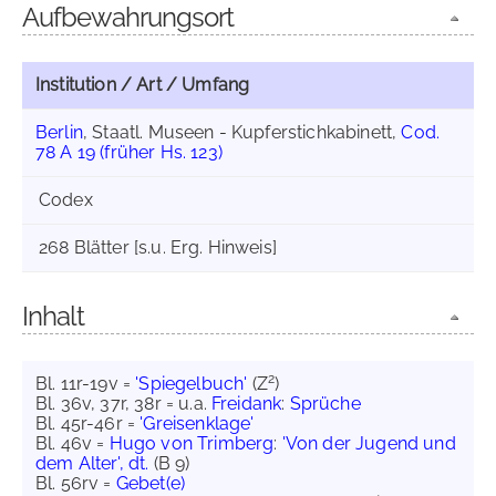
Aufbewahrungsort
Institution / Art / Umfang
Berlin
, Staatl. Museen - Kupferstichkabinett,
Cod.
78 A 19 (früher Hs. 123)
Codex
268 Blätter [s.u. Erg. Hinweis]
Inhalt
2
Bl. 11r-19v =
'Spiegelbuch'
(Z
)
Bl. 36v, 37r, 38r = u.a.
Freidank
:
Sprüche
Bl. 45r-46r =
'Greisenklage'
Bl. 46v =
Hugo von Trimberg
:
'Von der Jugend und
dem Alter', dt.
(B 9)
Bl. 56rv =
Gebet(e)