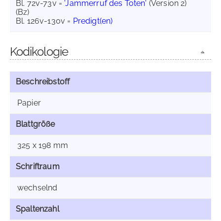
Bl. 72v-73v =
'Jammerruf des Toten'
(Version 2)
(Bz)
Bl. 126v-130v =
Predigt(en)
Kodikologie
Beschreibstoff
Papier
Blattgröße
325 x 198 mm
Schriftraum
wechselnd
Spaltenzahl