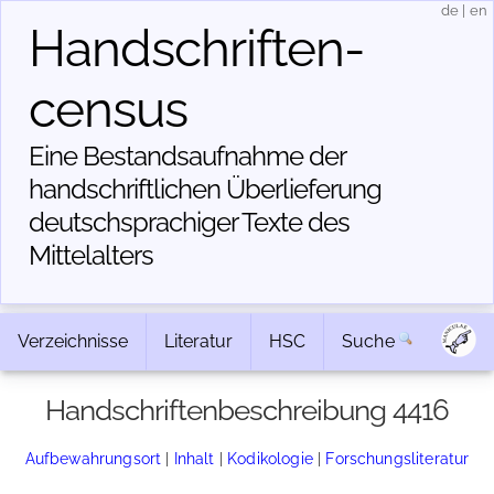
de
|
en
Handschriften­
census
Eine Bestandsaufnahme der
handschriftlichen Über­lieferung
deutschsprachiger Texte des
Mittelalters
Verzeichnisse
Literatur
HSC
Suche
Handschriftenbeschreibung 4416
Aufbewahrungsort
|
Inhalt
|
Kodikologie
|
Forschungsliteratur