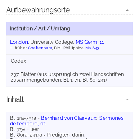
Aufbewahrungsorte
Institution / Art / Umfang
London
, University College,
MS Germ. 11
früher
Cheltenham
, Bibl. Phillippica,
Ms. 643
Codex
237 Blätter (aus ursprünglich zwei Handschriften
zusammengebunden: Bl. 1-79, Bl. 80-231)
Inhalt
Bl. 1ra-79ra =
Bernhard von Clairvaux
:
'Sermones
de tempore', dt.
Bl. 79v = leer
Bl. 80ra-231ra = Predigten, darin: