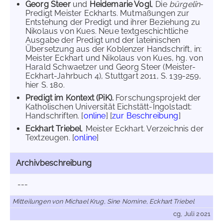
Georg Steer
und
Heidemarie Vogl
, Die
bürgelîn
-
Predigt Meister Eckharts. Mutmaßungen zur
Entstehung der Predigt und ihrer Beziehung zu
Nikolaus von Kues. Neue textgeschichtliche
Ausgabe der Predigt und der lateinischen
Übersetzung aus der Koblenzer Handschrift, in:
Meister Eckhart und Nikolaus von Kues, hg. von
Harald Schwaetzer und Georg Steer (Meister-
Eckhart-Jahrbuch 4), Stuttgart 2011, S. 139-259,
hier S. 180.
Predigt im Kontext (PiK).
Forschungsprojekt der
Katholischen Universität Eichstätt-Ingolstadt:
Handschriften. [
online
] [
zur Beschreibung
]
Eckhart Triebel
, Meister Eckhart. Verzeichnis der
Textzeugen. [
online
]
Archivbeschreibung
---
Mitteilungen von Michael Krug, Sine Nomine, Eckhart Triebel
cg, Juli 2021