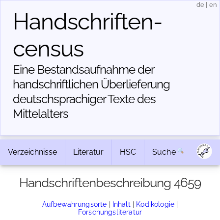
de
|
en
Handschriften­
census
Eine Bestandsaufnahme der
handschriftlichen Über­lieferung
deutschsprachiger Texte des
Mittelalters
Verzeichnisse
Literatur
HSC
Suche
Handschriftenbeschreibung 4659
Aufbewahrungsorte
|
Inhalt
|
Kodikologie
|
Forschungsliteratur