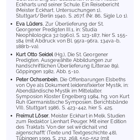
Eckharts und seiner Schule. Ein Reisebericht
(Meister Eckhart. Untersuchungen 1),
Stuttgart/Berlin 1940, S. 267f. (Nr. 86, Sigle Lo 1).
Eva Lüders
, Zur Überlieferung der St.
Georgener Predigten III.1, in: Studia
Neophilologica 32 (1960), S. 123-187, hier S. 155-
184 (mit Abdruck von Bl. 95ra-96ra, 134va-b,
188rb-va).
Kurt Otto Seidel
(Hg.), Die St. Georgener
Predigten. Ausgewählte Abbildungen zur
handschriftlichen Überlieferung (Litterae 89),
Göppingen 1982, Abb. 5-10.
Peter Ochsenbein
, Die Offenbarungen Elsbeths
von Oye als Dokument leidensfixierter Mystik, in:
Abendländische Mystik im Mittelalter.
Symposion Kloster Engelberg 1984, hg. von Kurt
Ruh (Germanistische Symposien. Berichtsbände
VII), Stuttgart 1986, S. 423-442, hier S. 425.
Freimut Löser
, Meister Eckhart in Melk. Studien
zum Redaktor Lienhart Peuger. Mit einer Edition
des Traktats 'Von der sel wirdichait vnd
aigenschafft' (Texte und Textgeschichte 48),
Tübingen 1999, S. 232, 268, 550-552 (mit