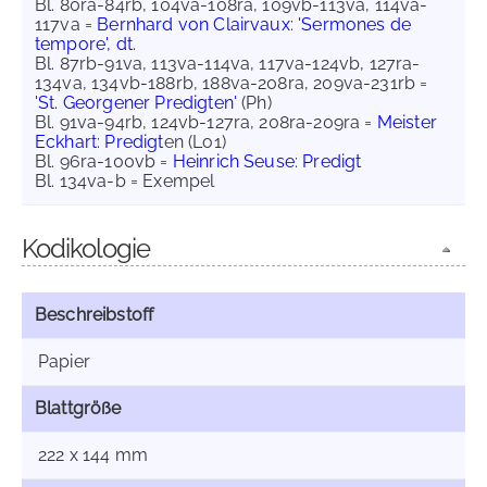
Bl. 80ra-84rb, 104va-108ra, 109vb-113va, 114va-
117va =
Bernhard von Clairvaux
:
'Sermones de
tempore', dt.
Bl. 87rb-91va, 113va-114va, 117va-124vb, 127ra-
134va, 134vb-188rb, 188va-208ra, 209va-231rb =
'St. Georgener Predigten'
(Ph)
Bl. 91va-94rb, 124vb-127ra, 208ra-209ra =
Meister
Eckhart
:
Predigt
en (Lo1)
Bl. 96ra-100vb =
Heinrich Seuse
:
Predigt
Bl. 134va-b = Exempel
Kodikologie
Beschreibstoff
Papier
Blattgröße
222 x 144 mm