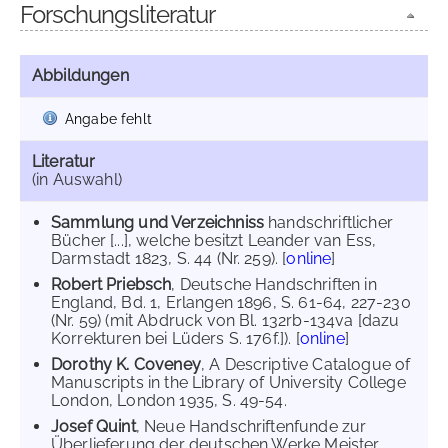
Forschungsliteratur
Abbildungen
Angabe fehlt
Literatur
(in Auswahl)
Sammlung und Verzeichniss
handschriftlicher
Bücher [...], welche besitzt Leander van Ess,
Darmstadt 1823, S. 44 (Nr. 259). [
online
]
Robert Priebsch
, Deutsche Handschriften in
England, Bd. 1, Erlangen 1896, S. 61-64, 227-230
(Nr. 59) (mit Abdruck von Bl. 132rb-134va [dazu
Korrekturen bei Lüders S. 176f.]). [
online
]
Dorothy K. Coveney
, A Descriptive Catalogue of
Manuscripts in the Library of University College
London, London 1935, S. 49-54.
Josef Quint
, Neue Handschriftenfunde zur
Überlieferung der deutschen Werke Meister