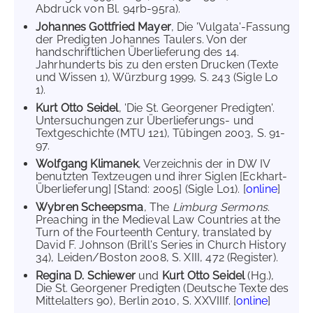
Abdruck von Bl. 94rb-95ra).
Johannes Gottfried Mayer
, Die 'Vulgata'-Fassung
der Predigten Johannes Taulers. Von der
handschriftlichen Überlieferung des 14.
Jahrhunderts bis zu den ersten Drucken (Texte
und Wissen 1), Würzburg 1999, S. 243 (Sigle Lo
1).
Kurt Otto Seidel
, 'Die St. Georgener Predigten'.
Untersuchungen zur Überlieferungs- und
Textgeschichte (MTU 121), Tübingen 2003, S. 91-
97.
Wolfgang Klimanek
, Verzeichnis der in DW IV
benutzten Textzeugen und ihrer Siglen [Eckhart-
Überlieferung] [Stand: 2005] (Sigle Lo1). [
online
]
Wybren Scheepsma
, The
Limburg Sermons
.
Preaching in the Medieval Law Countries at the
Turn of the Fourteenth Century, translated by
David F. Johnson (Brill's Series in Church History
34), Leiden/Boston 2008, S. XIII, 472 (Register).
Regina D. Schiewer
und
Kurt Otto Seidel
(Hg.),
Die St. Georgener Predigten (Deutsche Texte des
Mittelalters 90), Berlin 2010, S. XXVIIIf. [
online
]