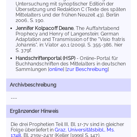
Untersuchung mit synoptischer Edition der
Übersetzung und Redaktion C (Texte des späten
Mittelalters und der frühen Neuzeit 43), Berlin
2006, S. 190.
Jennifer Kolpacoff Deane
, The Auffahrtabend
Prophecy and Henry of Langenstein: German
Adaptation and Transmission of the "Visio fratris
Johannis", in: Viator 40,1 (2009), S. 355-386, hier
S. 379f.
Handschriftenportal (HSP)
- Online-Portal für
Buchhandschriften des Mittelalters in deutschen
Sammlungen [
online
] [
zur Beschreibung
]
Archivbeschreibung
---
Ergänzender Hinweis
Die drei Prophetien Teil III, Bl. 1r-7v sind in gleicher
Folge überliefert in
Graz, Universitätsbibl., Ms.
1748
, Bl. 239v-243r (Keller [1999] S. 147).