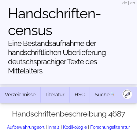
de
|
en
Handschriften­
census
Eine Bestandsaufnahme der
handschriftlichen Über­lieferung
deutschsprachiger Texte des
Mittelalters
Verzeichnisse
Literatur
HSC
Suche
Handschriftenbeschreibung 4687
Aufbewahrungsort
|
Inhalt
|
Kodikologie
|
Forschungsliteratur