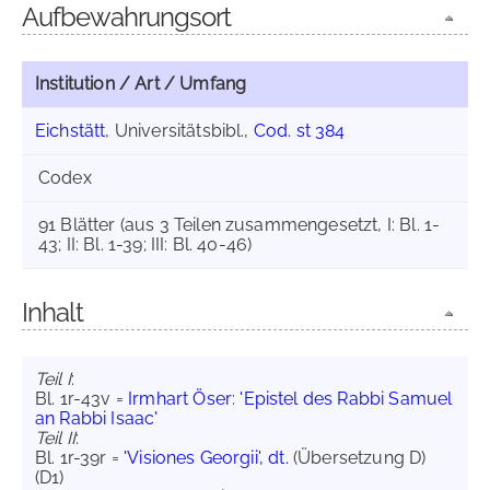
Aufbewahrungsort
Institution / Art / Umfang
Eichstätt
, Universitätsbibl.,
Cod. st 384
Codex
91 Blätter (aus 3 Teilen zusammengesetzt, I: Bl. 1-
43; II: Bl. 1-39; III: Bl. 40-46)
Inhalt
Teil I
:
Bl. 1r-43v =
Irmhart Öser
:
'Epistel des Rabbi Samuel
an Rabbi Isaac'
Teil II
:
Bl. 1r-39r =
'Visiones Georgii', dt.
(Übersetzung D)
(D1)