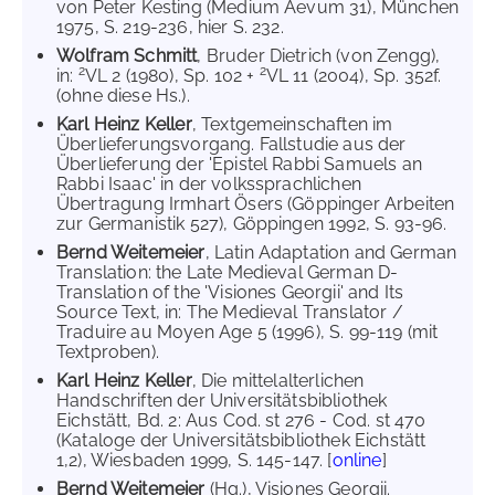
von Peter Kesting (Medium Aevum 31), München
1975, S. 219-236, hier S. 232.
Wolfram Schmitt
, Bruder Dietrich (von Zengg),
2
2
in:
VL 2 (1980), Sp. 102 +
VL 11 (2004), Sp. 352f.
(ohne diese Hs.).
Karl Heinz Keller
, Textgemeinschaften im
Überlieferungsvorgang. Fallstudie aus der
Überlieferung der 'Epistel Rabbi Samuels an
Rabbi Isaac' in der volkssprachlichen
Übertragung Irmhart Ösers (Göppinger Arbeiten
zur Germanistik 527), Göppingen 1992, S. 93-96.
Bernd Weitemeier
, Latin Adaptation and German
Translation: the Late Medieval German D-
Translation of the 'Visiones Georgii' and Its
Source Text, in: The Medieval Translator /
Traduire au Moyen Age 5 (1996), S. 99-119 (mit
Textproben).
Karl Heinz Keller
, Die mittelalterlichen
Handschriften der Universitätsbibliothek
Eichstätt, Bd. 2: Aus Cod. st 276 - Cod. st 470
(Kataloge der Universitätsbibliothek Eichstätt
1,2), Wiesbaden 1999, S. 145-147. [
online
]
Bernd Weitemeier
(Hg.), Visiones Georgii.