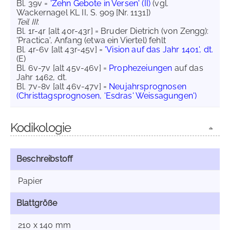
Bl. 39v =
'Zehn Gebote in Versen' (II)
(vgl.
Wackernagel KL II, S. 909 [Nr. 1131])
Teil III
:
Bl. 1r-4r [alt 40r-43r] = Bruder Dietrich (von Zengg):
'Practica', Anfang (etwa ein Viertel) fehlt
Bl. 4r-6v [alt 43r-45v] =
'Vision auf das Jahr 1401', dt.
(E)
Bl. 6v-7v [alt 45v-46v] =
Prophezeiungen
auf das
Jahr 1462, dt.
Bl. 7v-8v [alt 46v-47v] =
Neujahrsprognosen
(Christtagsprognosen, 'Esdras' Weissagungen')
Kodikologie
Beschreibstoff
Papier
Blattgröße
210 x 140 mm