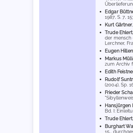
Überlieferun
Edgar Büttn
1987, S. 7, 1
Kurt Gärtner
Trude Ehlert
der mensch g
Lerchner, Fra
Eugen Hille
Markus Müll
zum Archiv f
Edith Feistne
Rudolf Sunt
(2004), Sp. 1
Frieder Sch
"Sibyllenweis
Hansjürgen 
Bd. I: Einlei
Trude Ehlert
Burghart W
15., durchge