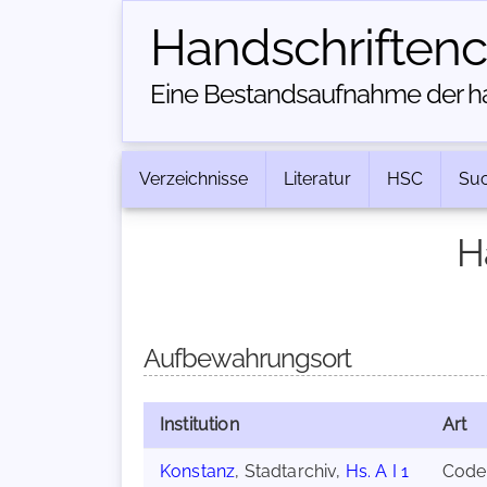
Handschriften­
Eine Bestandsaufnahme der han
Verzeichnisse
Literatur
HSC
Su
H
Aufbewahrungsort
Institution
Art
Konstanz
, Stadtarchiv,
Hs. A I 1
Code