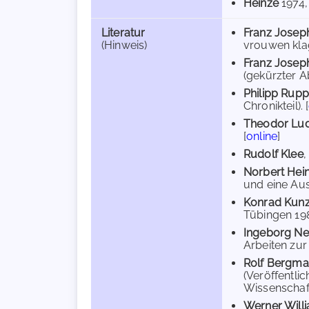
Heinze
1974
Literatur
Franz Jose
(Hinweis)
vrouwen klag
Franz Jose
(gekürzter A
Philipp Rup
Chronikteil). [
Theodor Lu
[
online
]
Rudolf Klee
,
Norbert Hei
und eine Aus
Konrad Kun
Tübingen 198
Ingeborg Ne
Arbeiten zur
Rolf Bergm
(Veröffentli
Wissenschaft
Werner Will