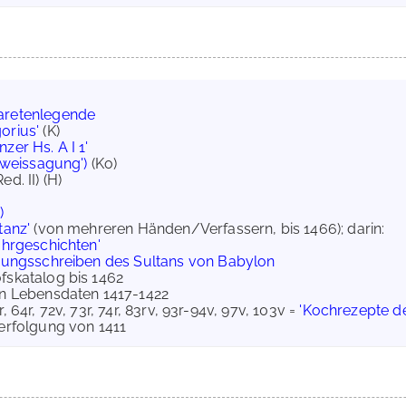
aretenlegende
orius'
(K)
zer Hs. A I 1'
enweissagung')
(Ko)
ed. II) (H)
)
tanz'
(von mehreren Händen/Verfassern, bis 1466); darin:
ahrgeschichten'
adungsschreiben des Sultans von Babylon
fskatalog bis 1462
en Lebensdaten 1417-1422
3r, 64r, 72v, 73r, 74r, 83rv, 93r-94v, 97v, 103v =
'Kochrezepte de
verfolgung von 1411