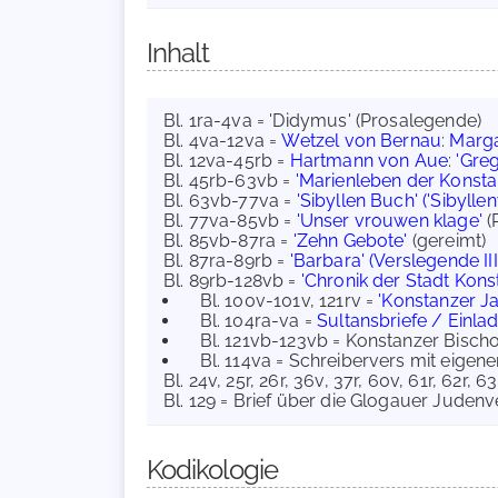
Inhalt
Bl. 1ra-4va = 'Didymus' (Prosalegende)
Bl. 4va-12va =
Wetzel von Bernau
:
Marg
Bl. 12va-45rb =
Hartmann von Aue
:
'Greg
Bl. 45rb-63vb =
'Marienleben der Konstan
Bl. 63vb-77va =
'Sibyllen Buch' ('Sibyll
Bl. 77va-85vb =
'Unser vrouwen klage'
(R
Bl. 85vb-87ra =
'Zehn Gebote'
(gereimt)
Bl. 87ra-89rb =
'Barbara' (Verslegende III
Bl. 89rb-128vb =
'Chronik der Stadt Kons
Bl. 100v-101v, 121rv =
'Konstanzer J
Bl. 104ra-va =
Sultansbriefe / Einl
Bl. 121vb-123vb = Konstanzer Bischo
Bl. 114va = Schreibervers mit eigen
Bl. 24v, 25r, 26r, 36v, 37r, 60v, 61r, 62r, 6
Bl. 129 = Brief über die Glogauer Juden
Kodikologie