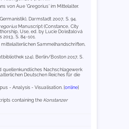
s von Aue 'Gregorius' im Mittelalter.
ermanistik), Darmstadt 2007, S. 94.
regorius
Manuscript (Constance, City
uthorship, Use, ed. by Lucie Doležalová
2013, S. 84-101.
 mittelalterlichen Sammelhandschriften,
bibliothek 124), Berlin/Boston 2017, S.
nd quellenkundliches Nachschlagewerk
alterlichen Deutschen Reiches für die
s - Analysis - Visualisation. [
online
]
ripts containing the
Konstanzer