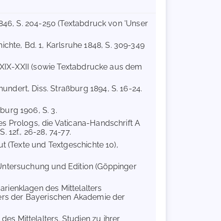
 1846, S. 204-250 (Textabdruck von 'Unser
hte, Bd. 1, Karlsruhe 1848, S. 309-349
 . XIX-XXII (sowie Textabdrucke aus dem
undert, Diss. Straßburg 1894, S. 16-24.
burg 1906, S. 3.
es Prologs, die Vaticana-Handschrift A
 12f., 26-28, 74-77.
ut (Texte und Textgeschichte 10),
. Untersuchung und Edition (Göppinger
arienklagen des Mittelalters
ters der Bayerischen Akademie der
es Mittelalters. Studien zu ihrer