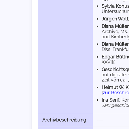
Sylvia Kohus
Untersuchung
Jürgen Wolf
Diana Müller
Archive, Ms.
and Kimberl
Diana Müller
Diss. Frankfu
Edgar Büttn
XXVIIf.
Geschichtsqu
auf digitale
Zeit von ca. 
Helmut W. 
[
zur Beschr
Ina Serif
, Ko
Jahrgeschic
Archivbeschreibung
---