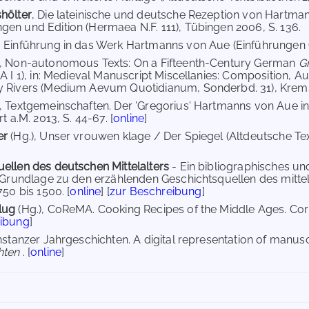
hölter
, Die lateinische und deutsche Rezeption von Hartmann
en und Edition (Hermaea N.F. 111), Tübingen 2006, S. 136.
, Einführung in das Werk Hartmanns von Aue (Einführungen G
, Non-autonomous Texts: On a Fifteenth-Century German
G
 A I 1), in: Medieval Manuscript Miscellanies: Composition, A
y Rivers (Medium Aevum Quotidianum, Sonderbd. 31), Krems 
, Textgemeinschaften. Der 'Gregorius' Hartmanns von Aue in
rt a.M. 2013, S. 44-67. [
online
]
er
(Hg.), Unser vrouwen klage / Der Spiegel (Altdeutsche Text
ellen des deutschen Mittelalters
- Ein bibliographisches u
r Grundlage zu den erzählenden Geschichtsquellen des mittel
750 bis 1500. [
online
] [
zur Beschreibung
]
Klug
(Hg.), CoReMA. Cooking Recipes of the Middle Ages. Corpu
eibung
]
nstanzer Jahrgeschichten. A digital representation of manusc
hten
. [
online
]