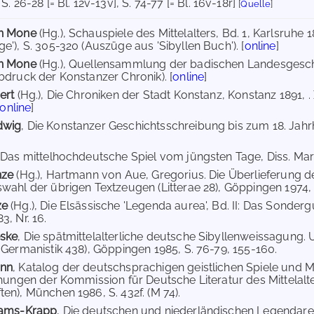
, S. 26-28 [= Bl. 12v-13v]
, S. 74-77 [= Bl. 16v-18r]
[
Quelle
]
ph Mone
(Hg.), Schauspiele des Mittelalters, Bd. 1, Karlsruhe
e'), S. 305-320 (Auszüge aus 'Sibyllen Buch'). [
online
]
ph Mone
(Hg.), Quellensammlung der badischen Landesgeschic
bdruck der Konstanzer Chronik). [
online
]
pert
(Hg.), Die Chroniken der Stadt Konstanz, Konstanz 1891,
online
]
dwig
, Die Konstanzer Geschichtsschreibung bis zum 18. Jahrh
 Das mittelhochdeutsche Spiel vom jüngsten Tage, Diss. Mar
nze
(Hg.), Hartmann von Aue, Gregorius. Die Überlieferung d
wahl der übrigen Textzeugen (Litterae 28), Göppingen 1974, S.
ze
(Hg.), Die Elsässische 'Legenda aurea', Bd. II: Das Sonderg
3, Nr. 16.
ske
, Die spätmittelalterliche deutsche Sibyllenweissagung
 Germanistik 438), Göppingen 1985, S. 76-79, 155-160.
ann
, Katalog der deutschsprachigen geistlichen Spiele und M
chungen der Kommission für Deutsche Literatur des Mittelal
en), München 1986, S. 432f. (M 74).
iams-Krapp
, Die deutschen und niederländischen Legendare d