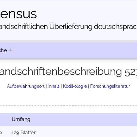
census
dschriftlichen Über­lieferung deutschsprachi
che
andschriftenbeschreibung 52
Aufbewahrungsort
|
Inhalt
|
Kodikologie
|
Forschungsliteratur
Umfang
x
129 Blätter