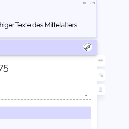
de
|
en
ger Texte des Mittelalters
75