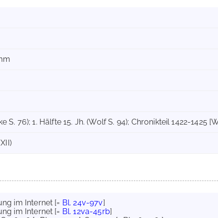
 mm
eske S. 76); 1. Hälfte 15. Jh. (Wolf S. 94); Chronikteil 1422-142
XII)
ng im Internet
[=
Bl. 24v-97v
]
ng im Internet
[=
Bl. 12va-45rb
]