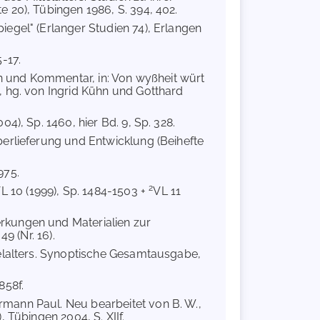
 20), Tübingen 1986, S. 394, 402.
iegel" (Erlanger Studien 74), Erlangen
5-17.
ion und Kommentar, in: Von wyßheit würt
, hg. von Ingrid Kühn und Gotthard
004), Sp. 1460, hier Bd. 9, Sp. 328.
berlieferung und Entwicklung (Beihefte
975.
2
L 10 (1999), Sp. 1484-1503 +
VL 11
rkungen und Materialien zur
9 (Nr. 16).
telalters. Synoptische Gesamtausgabe,
858f.
rmann Paul. Neu bearbeitet von B. W.,
 Tübingen 2004, S. XIIf.