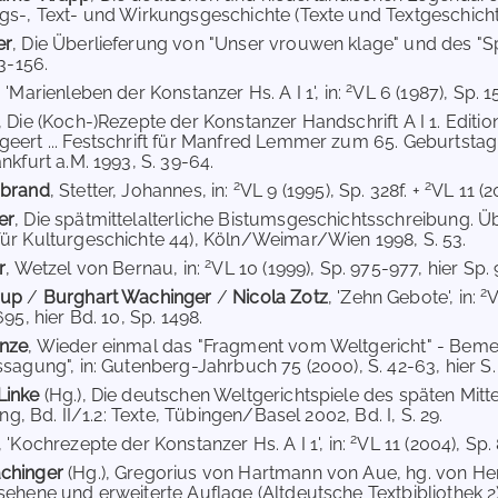
gs-, Text- und Wirkungsgeschichte (Texte und Textgeschichte
er
, Die Überlieferung von "Unser vrouwen klage" und des "Sp
53-156.
2
, 'Marienleben der Konstanzer Hs. A I 1', in:
VL 6 (1987), Sp. 1
, Die (Koch-)Rezepte der Konstanzer Handschrift A I 1. Edit
eert ... Festschrift für Manfred Lemmer zum 65. Geburtstag
nkfurt a.M. 1993, S. 39-64.
2
2
nbrand
, Stetter, Johannes, in:
VL 9 (1995), Sp. 328f. +
VL 11 (2
er
, Die spätmittelalterliche Bistumsgeschichtsschreibung. Ü
ür Kulturgeschichte 44), Köln/Weimar/Wien 1998, S. 53.
2
r
, Wetzel von Bernau, in:
VL 10 (1999), Sp. 975-977, hier Sp. 
2
rup
/
Burghart Wachinger
/
Nicola Zotz
, 'Zehn Gebote', in:
V
695, hier Bd. 10, Sp. 1498.
anze
, Wieder einmal das "Fragment vom Weltgericht" - Beme
sagung", in: Gutenberg-Jahrbuch 75 (2000), S. 42-63, hier S. 4
Linke
(Hg.), Die deutschen Weltgerichtspiele des späten Mit
tung, Bd. II/1.2: Texte, Tübingen/Basel 2002, Bd. I, S. 29.
2
, 'Kochrezepte der Konstanzer Hs. A I 1', in:
VL 11 (2004), Sp. 
achinger
(Hg.), Gregorius von Hartmann von Aue, hg. von He
sehene und erweiterte Auflage (Altdeutsche Textbibliothek 2),