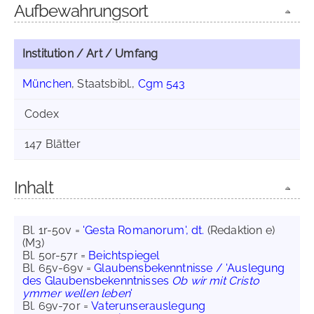
Aufbewahrungsort
Institution / Art / Umfang
München
, Staatsbibl.,
Cgm 543
Codex
147 Blätter
Inhalt
Bl. 1r-50v =
'Gesta Romanorum', dt.
(Redaktion e)
(M3)
Bl. 50r-57r =
Beichtspiegel
Bl. 65v-69v =
Glaubensbekenntnisse / 'Auslegung
des Glaubensbekenntnisses
Ob wir mit Cristo
ymmer wellen leben
'
Bl. 69v-70r =
Vaterunserauslegung