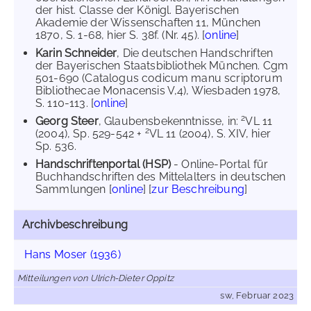
der hist. Classe der Königl. Bayerischen
Akademie der Wissenschaften 11, München
1870, S. 1-68, hier S. 38f. (Nr. 45). [
online
]
Karin Schneider
, Die deutschen Handschriften
der Bayerischen Staatsbibliothek München. Cgm
501-690 (Catalogus codicum manu scriptorum
Bibliothecae Monacensis V,4), Wiesbaden 1978,
S. 110-113. [
online
]
2
Georg Steer
, Glaubensbekenntnisse, in:
VL 11
2
(2004), Sp. 529-542 +
VL 11 (2004), S. XIV, hier
Sp. 536.
Handschriftenportal (HSP)
- Online-Portal für
Buchhandschriften des Mittelalters in deutschen
Sammlungen [
online
] [
zur Beschreibung
]
Archivbeschreibung
Hans Moser (1936)
Mitteilungen von Ulrich-Dieter Oppitz
sw, Februar 2023