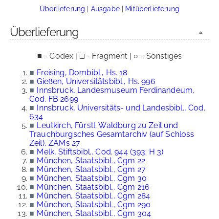
Überlieferung
|
Ausgabe
|
Mitüberlieferung
Überlieferung
■ = Codex | □ = Fragment | ○ = Sonstiges
■
Freising, Dombibl., Hs. 18
■
Gießen, Universitätsbibl., Hs. 996
■
Innsbruck, Landesmuseum Ferdinandeum,
Cod. FB 2699
■
Innsbruck, Universitäts- und Landesbibl., Cod.
634
■
Leutkirch, Fürstl. Waldburg zu Zeil und
Trauchburgsches Gesamtarchiv (auf Schloss
Zeil), ZAMs 27
■
Melk, Stiftsbibl., Cod. 944 (393; H 3)
■
München, Staatsbibl., Cgm 22
■
München, Staatsbibl., Cgm 27
■
München, Staatsbibl., Cgm 30
■
München, Staatsbibl., Cgm 216
■
München, Staatsbibl., Cgm 284
■
München, Staatsbibl., Cgm 290
■
München, Staatsbibl., Cgm 304