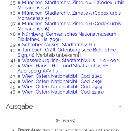
■
München, Stadtarchiv, Zimelie 4 ? (Codex urbis
Monacensis 4)
■
München, Stadtarchiv, Zimelie 5 (Codex urbis
Monacensis 5)
■
München, Stadtarchiv, Zimelie 6 (Codex urbis
Monacensis 6)
■
Nürnberg, Germanisches Nationalmuseum,
Bibliothek, Hs. 7096
■
Schrobenhausen, Stadtarchiv, B 1
■
Tambach, Gräfl. Ortenburgische Bibl., ohne
Sign. (3)
[Verbleib unbekannt]
■
Wasserburg (Inn), Stadtarchiv, Hs. I 1 c - 002
■
Wien, Haus-, Hof- und Staatsarchiv, SB
Auersperg XXVII-7
■
Wien, Österr. Nationalbibl., Cod. 2856
■
Wien, Österr. Nationalbibl., Cod. 2896
■
Wien, Österr. Nationalbibl., Cod. 2929
■
Wien, Österr. Nationalbibl., Cod. 12497
Ausgabe
(Hinweis)
Franz Auer
(Hg.), Das Stadtrecht von München.