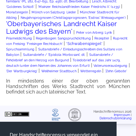
|
familiaris' (PL 182, 647-651, Ep. 456), dt. Bearbeitung
Lesch, Albrecht:
|
|
'Goldenes Schloß'
'Mainzer Reichslandfrieden Kaiser Friedrichs II.' (1235)
|
|
Monatsregeln
Mönch von Salzburg: Lieder
Münchner Stadtrecht für
|
|
Aibling
Neujahrsprognosen (Christtagsprognosen, 'Esdras' Weissagungen')
'Oberbayerisches Landrecht Kaiser
Ludwigs des Bayern'
|
|
Peter von Arberg: Lyrik
|
|
|
Rezept(e)
Priameldichtung
Regenbogen: Sangspruchdichtung
Ruprecht
|
|
'Schwabenspiegel'
von Freising: 'Freisinger Rechtsbuch'
|
Spruchsammlung
Sultansbriefe / Einladungsschreiben des Sultans von
|
|
Babylon
Sultansbriefe / 'Epistola Morbosani', dt.
Sultansbriefe /
|
Fehdebrief an den Herzog von Burgund
Toledobrief auf das Jahr 1479,
|
|
deutsch (unter dem Namen des Johannes von Erfurt)
Vaterunserauslegung
|
|
|
'Der Wartburgkrieg'
Weilheimer Stadtbuch
Wetterregeln
'Zehn Gebote'
In mindestens einer der oben genannten
Handschriften des Werks Stadtrecht von München
befindet sich auch lateinischer Text.
Handschriftencensus 2026
Impressum
|
Datenschutzerklärung
Der Handschriftencensus verwendet ein