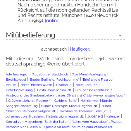
Nach bisher ungedruckten Handschriften mit
Rücksicht auf die noch geltenden Rechtssätze
und Rechtsinstitute, München 1840 (Neudruck
Aalen 1969). [
online
]
Mitüberlieferung
alphabetisch
|
Häufigkeit
Mit diesem Werk sind mindestens 46 weitere
deutschsprachige Werke überliefert.
|
|
|
Aderlassregeln
'Augsburger Stadtbuch'
'Ave Maria'-Auslegung
|
|
Beichtspiegel
Bruder Berthold: 'Rechtssumme'
'Brief an die Frau von
|
|
|
|
Plauen'
Briefe, Briefentwürfe
'Cisioianus'
Formularbuch
|
|
Gebetsanweisung
'Gesta Romanorum', dt.
Glaubensbekenntnisse /
'Auslegung des Glaubensbekenntnisses
Ob wir mit Cristo ymmer wellen leben
'
|
|
|
Glöckner, Johann: 'Regimen'
'Goldene Bulle'
Heinrich von Mügeln:
|
|
Sangspruchdichtung
Huber, Christoph: 'Modus legendi', dt.
Huber,
|
|
Jacobus de Theramo: 'Belial', dt.
Christoph: 'Rethorica vulgaris', dt.
|
|
|
Judeneid
Johannes von Hildesheim: 'Historia trium regum', dt.
Kalender
|
Konrad von Megenberg: 'Buch der Natur'
'Lehre vom Haushaben' = Pseudo-
Bernhard von Clairvaux: 'Epistola ad Raimundum de cura et modo rei