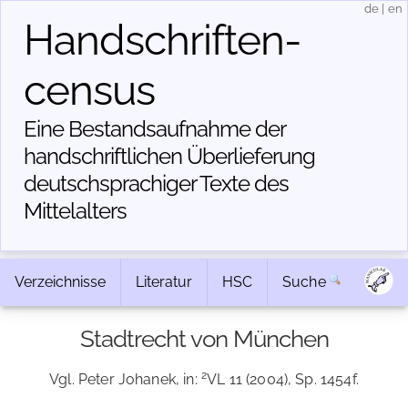
de
|
en
Handschriften­
census
Eine Bestandsaufnahme der
handschriftlichen Über­lieferung
deutschsprachiger Texte des
Mittelalters
Verzeichnisse
Literatur
HSC
Suche
Stadtrecht von München
2
Vgl. Peter Johanek, in:
VL 11 (2004), Sp. 1454f.