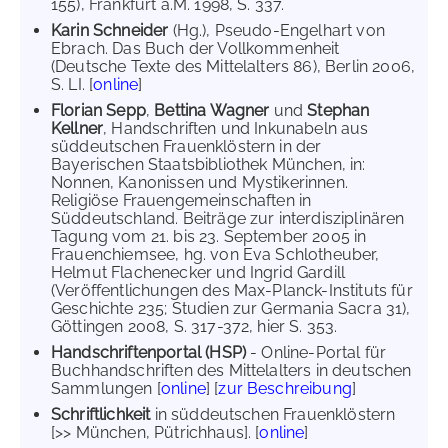
155), Frankfurt a.M. 1998, S. 337.
Karin Schneider
(Hg.), Pseudo-Engelhart von
Ebrach. Das Buch der Vollkommenheit
(Deutsche Texte des Mittelalters 86), Berlin 2006,
S. LI. [
online
]
Florian Sepp
,
Bettina Wagner
und
Stephan
Kellner
, Handschriften und Inkunabeln aus
süddeutschen Frauenklöstern in der
Bayerischen Staatsbibliothek München, in:
Nonnen, Kanonissen und Mystikerinnen.
Religiöse Frauengemeinschaften in
Süddeutschland. Beiträge zur interdisziplinären
Tagung vom 21. bis 23. September 2005 in
Frauenchiemsee, hg. von Eva Schlotheuber,
Helmut Flachenecker und Ingrid Gardill
(Veröffentlichungen des Max-Planck-Instituts für
Geschichte 235; Studien zur Germania Sacra 31),
Göttingen 2008, S. 317-372, hier S. 353.
Handschriftenportal (HSP)
- Online-Portal für
Buchhandschriften des Mittelalters in deutschen
Sammlungen [
online
] [
zur Beschreibung
]
Schriftlichkeit
in süddeutschen Frauenklöstern
[>> München, Pütrichhaus]. [
online
]