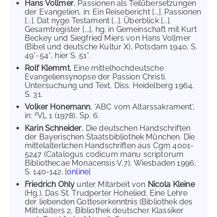
Hans Vollmer
, Passionen als Teilübersetzungen
der Evangelien, in: Ein Reisebericht [...]. Passionen
[...]. Dat nyge Testament [...]. Überblick [...].
Gesamtregister [...], hg. in Gemeinschaft mit Kurt
Beckey und Siegfried Miers von Hans Vollmer
(Bibel und deutsche Kultur X), Potsdam 1940, S.
49*-54*, hier S. 51*.
Rolf Klemmt
, Eine mittelhochdeutsche
Evangeliensynopse der Passion Christi.
Untersuchung und Text, Diss. Heidelberg 1964,
S. 31.
Volker Honemann
, 'ABC vom Altarssakrament',
2
in:
VL 1 (1978), Sp. 6.
Karin Schneider
, Die deutschen Handschriften
der Bayerischen Staatsbibliothek München. Die
mittelalterlichen Handschriften aus Cgm 4001-
5247 (Catalogus codicum manu scriptorum
Bibliothecae Monacensis V,7), Wiesbaden 1996,
S. 140-142. [
online
]
Friedrich Ohly
unter Mitarbeit von
Nicola Kleine
(Hg.), Das St. Trudperter Hohelied. Eine Lehre
der liebenden Gotteserkenntnis (Bibliothek des
Mittelalters 2, Bibliothek deutscher Klassiker