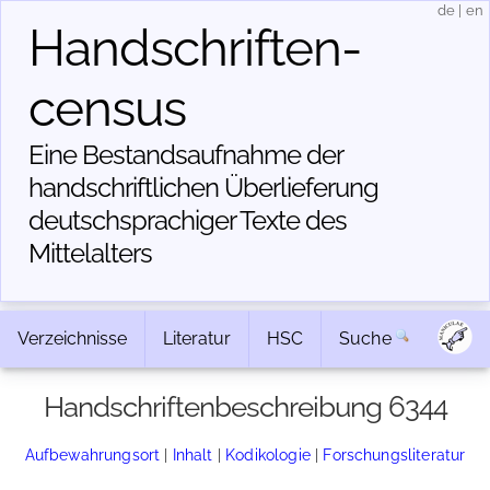
de
|
en
Handschriften­
census
Eine Bestandsaufnahme der
handschriftlichen Über­lieferung
deutschsprachiger Texte des
Mittelalters
Verzeichnisse
Literatur
HSC
Suche
Handschriftenbeschreibung 6344
Aufbewahrungsort
|
Inhalt
|
Kodikologie
|
Forschungsliteratur