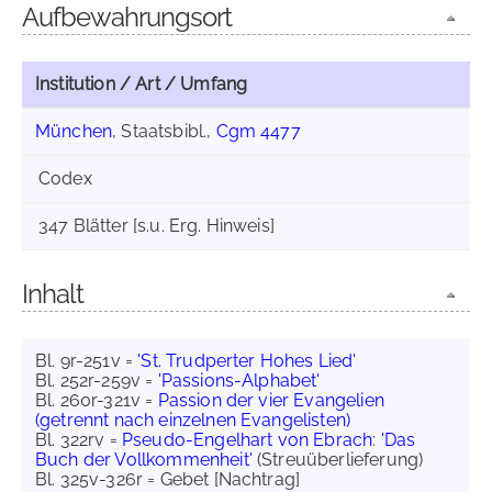
Aufbewahrungsort
Institution / Art / Umfang
München
, Staatsbibl.,
Cgm 4477
Codex
347 Blätter [s.u. Erg. Hinweis]
Inhalt
Bl. 9r-251v =
'St. Trudperter Hohes Lied'
Bl. 252r-259v =
'Passions-Alphabet'
Bl. 260r-321v =
Passion der vier Evangelien
(getrennt nach einzelnen Evangelisten)
Bl. 322rv =
Pseudo-Engelhart von Ebrach
:
'Das
Buch der Vollkommenheit'
(Streuüberlieferung)
Bl. 325v-326r = Gebet [Nachtrag]