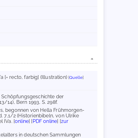
Va [= recto, farbig] (Illustration)
[
Quelle
]
 und Schöpfungsgeschichte der
3/14), Bern 1993, S. 298f.
ers, begonnen von Hella Frühmorgen-
7,1/2 (Historienbibeln, von Ulrike
 IVa. [
online
] [
PDF online
] [
zur
ttelalters in deutschen Sammlungen