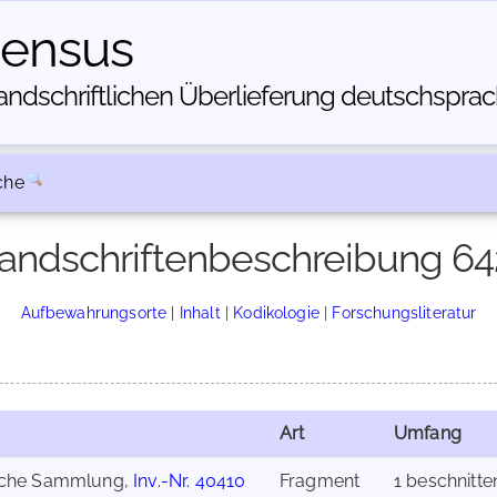
census
dschriftlichen Über­lieferung deutschsprachi
che
andschriftenbeschreibung 64
Aufbewahrungsorte
|
Inhalt
|
Kodikologie
|
Forschungsliteratur
Art
Umfang
hische Sammlung,
Inv.-Nr. 40410
Fragment
1 beschnitte