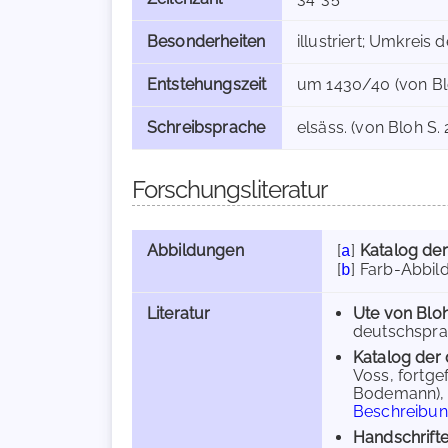
Besonderheiten
illustriert; Umkreis d
Entstehungszeit
um 1430/40 (von Bloh 
Schreibsprache
elsäss. (von Bloh S. 
Forschungsliteratur
Abbildungen
[
]
Katalog der
a
[
]
Farb-Abbild
b
Literatur
Ute von Blo
deutschsprach
Katalog der 
Voss, fortge
Bodemann), Mü
Beschreibu
Handschrifte