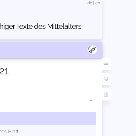
de
|
en
ger Texte des Mittelalters
21
nes Blatt