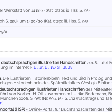
er Werkstatt von 1418 (?) (Kat. dtspr. ill. Hss. S. 95)
S. 298); um 1420/30 (Kat. dtspr. ill. Hss. S. 95)
298)
 deutschsprachigen illustrierten Handschriften
2008
, Tafel I
ung im Internet
[=
Bl. 1r
,
Bl. 1v/2r
,
Bl. 2v
]
h
, Die illustrierten Historienbibeln. Text und Bild in Prolog
igen Historienbibeln des Spätmittelalters (Vestigia Bibliae 1
deutschsprachigen illustrierten Handschriften
des Mittelalt
führt von Norbert H. Ott zusammen mit Ulrike Bodemann, Bd. 
nchen 2008, S. 95f. (Nr. 59.4.15), S. 192 (Nachtrag) und Tafel
ng
]
nportal (HSP)
- Online-Portal für Buchhandschriften des Mi