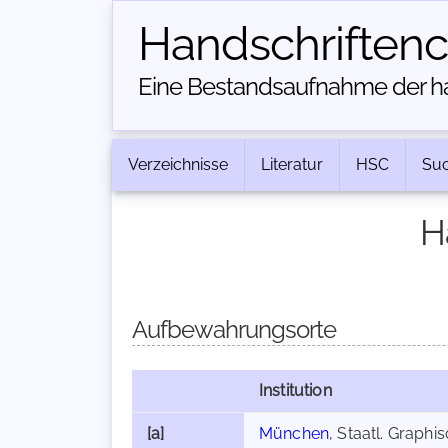
Handschriften­
Eine Bestandsaufnahme der han
Verzeichnisse
Literatur
HSC
Su
H
Aufbewahrungsorte
Institution
[a]
München
, Staatl. Grap