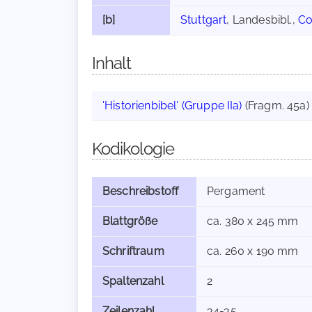
[b]
Stuttgart
, Landesbibl.,
Co
Inhalt
'Historienbibel' (Gruppe IIa)
(Fragm. 45a)
Kodikologie
Beschreibstoff
Pergament
Blattgröße
ca. 380 x 245 mm
Schriftraum
ca. 260 x 190 mm
Spaltenzahl
2
Zeilenzahl
34-35