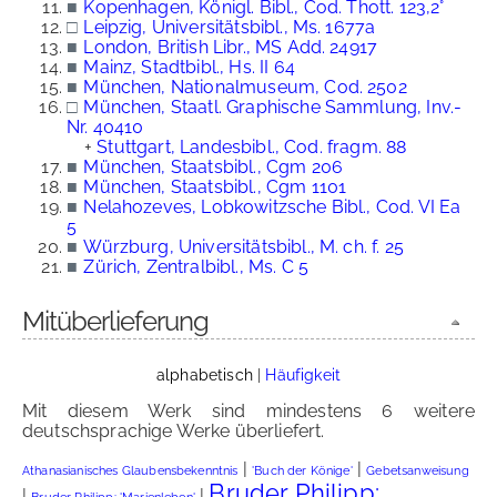
■
Kopenhagen, Königl. Bibl., Cod. Thott. 123,2°
□
Leipzig, Universitätsbibl., Ms. 1677a
■
London, British Libr., MS Add. 24917
■
Mainz, Stadtbibl., Hs. II 64
■
München, Nationalmuseum, Cod. 2502
□
München, Staatl. Graphische Sammlung, Inv.-
Nr. 40410
+
Stuttgart, Landesbibl., Cod. fragm. 88
■
München, Staatsbibl., Cgm 206
■
München, Staatsbibl., Cgm 1101
■
Nelahozeves, Lobkowitzsche Bibl., Cod. VI Ea
5
■
Würzburg, Universitätsbibl., M. ch. f. 25
■
Zürich, Zentralbibl., Ms. C 5
Mitüberlieferung
alphabetisch
|
Häufigkeit
Mit diesem Werk sind mindestens 6 weitere
deutschsprachige Werke überliefert.
|
|
Athanasianisches Glaubensbekenntnis
'Buch der Könige'
Gebetsanweisung
Bruder Philipp:
|
|