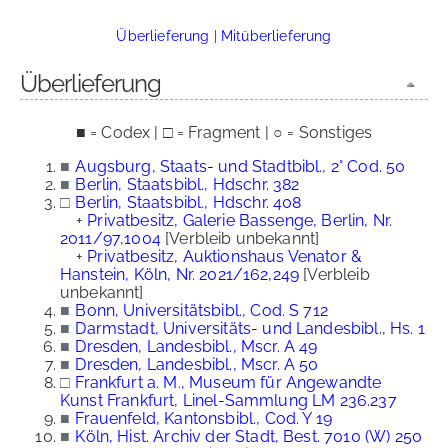
Überlieferung
|
Mitüberlieferung
Überlieferung
■ = Codex | □ = Fragment | ○ = Sonstiges
■
Augsburg, Staats- und Stadtbibl., 2° Cod. 50
■
Berlin, Staatsbibl., Hdschr. 382
□
Berlin, Staatsbibl., Hdschr. 408
+
Privatbesitz, Galerie Bassenge, Berlin, Nr.
2011/97,1004
[Verbleib unbekannt]
+
Privatbesitz, Auktionshaus Venator &
Hanstein, Köln, Nr. 2021/162,249
[Verbleib
unbekannt]
■
Bonn, Universitätsbibl., Cod. S 712
■
Darmstadt, Universitäts- und Landesbibl., Hs. 1
■
Dresden, Landesbibl., Mscr. A 49
■
Dresden, Landesbibl., Mscr. A 50
□
Frankfurt a. M., Museum für Angewandte
Kunst Frankfurt, Linel-Sammlung LM 236.237
■
Frauenfeld, Kantonsbibl., Cod. Y 19
■
Köln, Hist. Archiv der Stadt, Best. 7010 (W) 250