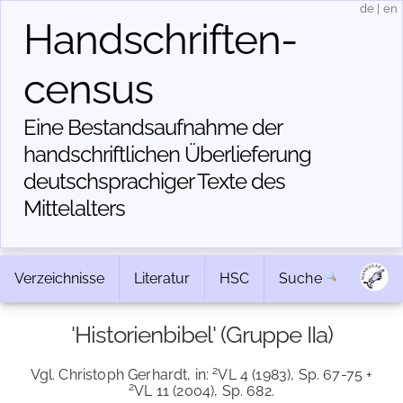
de
|
en
Handschriften­
census
Eine Bestandsaufnahme der
handschriftlichen Über­lieferung
deutschsprachiger Texte des
Mittelalters
Verzeichnisse
Literatur
HSC
Suche
'Historienbibel' (Gruppe IIa)
2
Vgl. Christoph Gerhardt, in:
VL 4 (1983), Sp. 67-75 +
2
VL 11 (2004), Sp. 682.