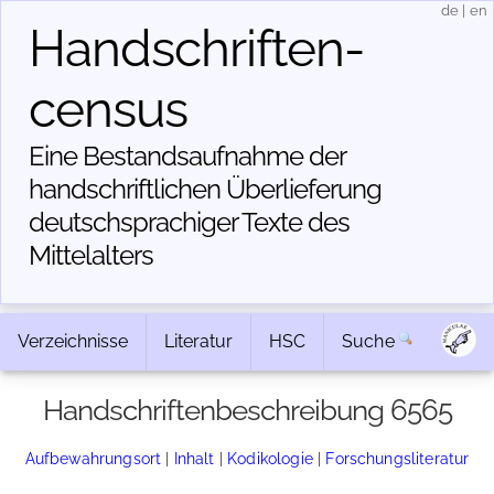
de
|
en
Handschriften­
census
Eine Bestandsaufnahme der
handschriftlichen Über­lieferung
deutschsprachiger Texte des
Mittelalters
Verzeichnisse
Literatur
HSC
Suche
Handschriftenbeschreibung 6565
Aufbewahrungsort
|
Inhalt
|
Kodikologie
|
Forschungsliteratur