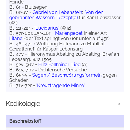
Feinde
Bl. 6r = Blutsegen
Bl. 6r-6v =
Gabriel von Lebenstein
:
'Von den
gebrannten Wässern'
:
Rezept(e)
für Kamillenwasser
(Wi)
Bl. 11r-22r =
'Lucidarius'
(Wi2)
Bl. 57r-60r, 45r-46r =
Mariengebet
in einer Art
Litanei
(der Text springt von 60r unten auf 45r)
Bl. 46r-47r = Wolfgang Hofmann zu Mühlteil:
Gewaltbrief für Kaspar Lebansarg
Bl. 47v = Hieronymus Abalting zu Abalting: Brief an
Lebesarg, 8.12.1505
Bl. 52v-56v =
Fritz Fellhainer
:
Lied
(A)
Bl. 61v, 70v = Dichterische Versuche
Bl. 65r-v =
Segen / Beschwörungsformeln
gegen
Schaden
Bl. 71v-72r =
'Kreuztragende Minne'
Kodikologie
Beschreibstoff