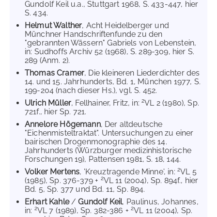
Gundolf Keil u.a., Stuttgart 1968, S. 433-447, hier
S. 434.
Helmut Walther
, Acht Heidelberger und
Münchner Handschriftenfunde zu den
"gebrannten Wässern" Gabriels von Lebenstein,
in: Sudhoffs Archiv 52 (1968), S. 289-309, hier S.
289 (Anm. 2).
Thomas Cramer
, Die kleineren Liederdichter des
14. und 15. Jahrhunderts, Bd. 1, München 1977, S.
199-204 (nach dieser Hs.), vgl. S. 452.
2
Ulrich Müller
, Fellhainer, Fritz, in:
VL 2 (1980), Sp.
721f., hier Sp. 721.
Annelore Högemann
, Der altdeutsche
"Eichenmisteltraktat". Untersuchungen zu einer
bairischen Drogenmonographie des 14.
Jahrhunderts (Würzburger medizinhistorische
Forschungen 19), Pattensen 1981, S. 18, 144.
2
Volker Mertens
, 'Kreuztragende Minne', in:
VL 5
2
(1985), Sp. 376-379 +
VL 11 (2004), Sp. 894f., hier
Bd. 5, Sp. 377 und Bd. 11, Sp. 894.
Erhart Kahle
/
Gundolf Keil
, Paulinus, Johannes,
2
2
in:
VL 7 (1989), Sp. 382-386 +
VL 11 (2004), Sp.