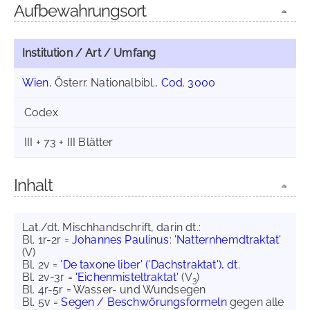
Aufbewahrungsort
Institution / Art / Umfang
Wien
, Österr. Nationalbibl.,
Cod. 3000
Codex
III + 73 + III Blätter
Inhalt
Lat./dt. Mischhandschrift, darin dt.:
Bl. 1r-2r =
Johannes Paulinus
:
'Natternhemdtraktat'
(V)
Bl. 2v =
'De taxone liber' ('Dachstraktat'), dt.
Bl. 2v-3r =
'Eichenmisteltraktat'
(V
)
3
Bl. 4r-5r = Wasser- und Wundsegen
Bl. 5v =
Segen / Beschwörungsformeln
gegen alle