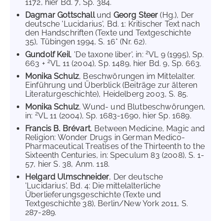
1172, hier Bd. 7, Sp. 384.
Dagmar Gottschall
und
Georg Steer
(Hg.), Der
deutsche 'Lucidarius', Bd. 1: Kritischer Text nach
den Handschriften (Texte und Textgeschichte
35), Tübingen 1994, S. 16* (Nr. 62).
2
Gundolf Keil
, 'De taxone liber', in:
VL 9 (1995), Sp.
2
663 +
VL 11 (2004), Sp. 1489, hier Bd. 9, Sp. 663.
Monika Schulz
, Beschwörungen im Mittelalter.
Einführung und Überblick (Beiträge zur älteren
Literaturgeschichte), Heidelberg 2003, S. 85.
Monika Schulz
, Wund- und Blutbeschwörungen,
2
in:
VL 11 (2004), Sp. 1683-1690, hier Sp. 1689.
Francis B. Brévart
, Between Medicine, Magic and
Religion: Wonder Drugs in German Medico-
Pharmaceutical Treatises of the Thirteenth to the
Sixteenth Centuries, in: Speculum 83 (2008), S. 1-
57, hier S. 38, Anm. 118.
Helgard Ulmschneider
, Der deutsche
'Lucidarius', Bd. 4: Die mittelalterliche
Überlieferungsgeschichte (Texte und
Textgeschichte 38), Berlin/New York 2011, S.
287-289.