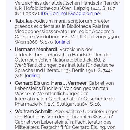
Verzeichniss der altdeutschen Handschriften der
k. k. Hofbibliothek zu Wien, Leipzig 1841, S. 167
(Nr. LXXXV). [
BSB online
] [
Google online
]
Tabulae
codicum manu scriptorum praeter
graecos et orientales in Bibliotheca Palatina
Vindobonensi asservatorum, edidit Academia
Caesarea Vindobonensis, Vol. II: Cod. 2001-3500,
Wien 1868, S. 170. [
online
]
Hermann Menhardt
, Verzeichnis der
altdeutschen literarischen Handschriften der
Österreichischen Nationalbibliothek, Bd. 2
(Veröffentlichungen des Instituts für deutsche
Sprache und Literatur 13), Berlin 1961, S. 744-
746. [
online
]
Gerhard Eis
und
Hans J. Vermeer
, Gabriel von
Lebensteins Büchlein "Von den gebrannten
Wässern" (Veröffentlichungen der
Internationalen Gesellschaft für Geschichte der
Pharmazie N.F. 27), Stuttgart 1965, S. 16.
Wolfram Schmitt
, Zwei weitere Überlieferungen
des Büchleins 'Von den gebrannten Wässern'
Gabriel von Lebensteins, in: Fachliteratur des
Mittelalters. Festschrift für Gerhard Eis, hg. von