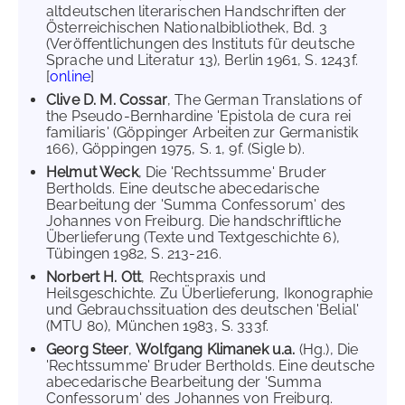
altdeutschen literarischen Handschriften der
Österreichischen Nationalbibliothek, Bd. 3
(Veröffentlichungen des Instituts für deutsche
Sprache und Literatur 13), Berlin 1961, S. 1243f.
[
online
]
Clive D. M. Cossar
, The German Translations of
the Pseudo-Bernhardine 'Epistola de cura rei
familiaris' (Göppinger Arbeiten zur Germanistik
166), Göppingen 1975, S. 1, 9f. (Sigle b).
Helmut Weck
, Die 'Rechtssumme' Bruder
Bertholds. Eine deutsche abecedarische
Bearbeitung der 'Summa Confessorum' des
Johannes von Freiburg. Die handschriftliche
Überlieferung (Texte und Textgeschichte 6),
Tübingen 1982, S. 213-216.
Norbert H. Ott
, Rechtspraxis und
Heilsgeschichte. Zu Überlieferung, Ikonographie
und Gebrauchssituation des deutschen 'Belial'
(MTU 80), München 1983, S. 333f.
Georg Steer
,
Wolfgang Klimanek u.a.
(Hg.), Die
'Rechtssumme' Bruder Bertholds. Eine deutsche
abecedarische Bearbeitung der 'Summa
Confessorum' des Johannes von Freiburg.