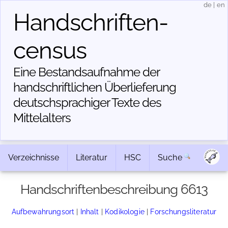
de
|
en
Handschriften­
census
Eine Bestandsaufnahme der
handschriftlichen Über­lieferung
deutschsprachiger Texte des
Mittelalters
Verzeichnisse
Literatur
HSC
Suche
Handschriftenbeschreibung 6613
Aufbewahrungsort
|
Inhalt
|
Kodikologie
|
Forschungsliteratur