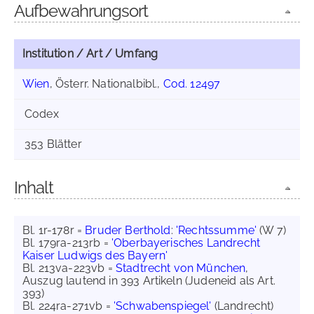
Aufbewahrungsort
Institution / Art / Umfang
Wien
, Österr. Nationalbibl.,
Cod. 12497
Codex
353 Blätter
Inhalt
Bl. 1r-178r =
Bruder Berthold
:
'Rechtssumme'
(W 7)
Bl. 179ra-213rb =
'Oberbayerisches Landrecht
Kaiser Ludwigs des Bayern'
Bl. 213va-223vb =
Stadtrecht von München
,
Auszug lautend in 393 Artikeln (Judeneid als Art.
393)
Bl. 224ra-271vb =
'Schwabenspiegel'
(Landrecht)