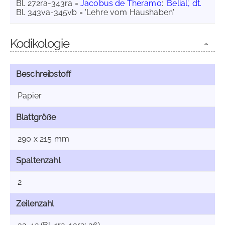
Bl. 272ra-343ra =
Jacobus de Theramo
:
'Belial', dt.
Bl. 343va-345vb = 'Lehre vom Haushaben'
Kodikologie
Beschreibstoff
Papier
Blattgröße
290 x 215 mm
Spaltenzahl
2
Zeilenzahl