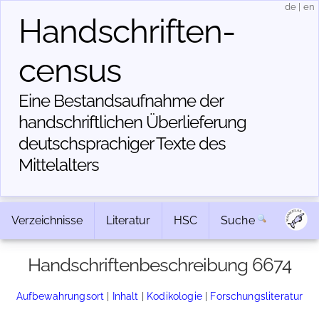
de
|
en
Handschriften­
census
Eine Bestandsaufnahme der
handschriftlichen Über­lieferung
deutschsprachiger Texte des
Mittelalters
Verzeichnisse
Literatur
HSC
Suche
Handschriftenbeschreibung 6674
Aufbewahrungsort
|
Inhalt
|
Kodikologie
|
Forschungsliteratur