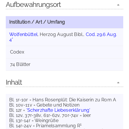
Aufbewahrungsort
Institution / Art / Umfang
Wolfenbüttel
, Herzog August Bibl.,
Cod. 29.6 Aug.
4°
Codex
74 Blätter
Inhalt
Bl. 1r-10r = Hans Rosenplüt: Die Kaiserin zu Rom A
Bl. 10v-11v = Gebete und Notizen
Bl. 12r =
'Scherzhafte Liebeserklärung'
Bl. 12v, 37r-38v, 61r-62v, 70r-74v = leer
Bl. 13r-14r = Weingrüße
1
Bl. 14r-24v = Priamelsammlung R