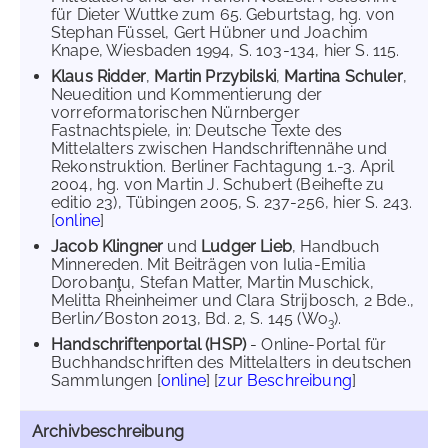
für Dieter Wuttke zum 65. Geburtstag, hg. von
Stephan Füssel, Gert Hübner und Joachim
Knape, Wiesbaden 1994, S. 103-134, hier S. 115.
Klaus Ridder
,
Martin Przybilski
,
Martina Schuler
,
Neuedition und Kommentierung der
vorreformatorischen Nürnberger
Fastnachtspiele, in: Deutsche Texte des
Mittelalters zwischen Handschriftennähe und
Rekonstruktion. Berliner Fachtagung 1.-3. April
2004, hg. von Martin J. Schubert (Beihefte zu
editio 23), Tübingen 2005, S. 237-256, hier S. 243.
[
online
]
Jacob Klingner
und
Ludger Lieb
, Handbuch
Minnereden. Mit Beiträgen von Iulia-Emilia
Dorobanţu, Stefan Matter, Martin Muschick,
Melitta Rheinheimer und Clara Strijbosch, 2 Bde.,
Berlin/Boston 2013, Bd. 2, S. 145 (Wo
).
3
Handschriftenportal (HSP)
- Online-Portal für
Buchhandschriften des Mittelalters in deutschen
Sammlungen [
online
] [
zur Beschreibung
]
Archivbeschreibung