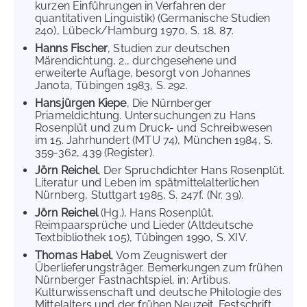
kurzen Einführungen in Verfahren der
quantitativen Linguistik) (Germanische Studien
240), Lübeck/Hamburg 1970, S. 18, 87.
Hanns Fischer
, Studien zur deutschen
Märendichtung, 2., durchgesehene und
erweiterte Auflage, besorgt von Johannes
Janota, Tübingen 1983, S. 292.
Hansjürgen Kiepe
, Die Nürnberger
Priameldichtung. Untersuchungen zu Hans
Rosenplüt und zum Druck- und Schreibwesen
im 15. Jahrhundert (MTU 74), München 1984, S.
359-362, 439 (Register).
Jörn Reichel
, Der Spruchdichter Hans Rosenplüt.
Literatur und Leben im spätmittelalterlichen
Nürnberg, Stuttgart 1985, S. 247f. (Nr. 39).
Jörn Reichel
(Hg.), Hans Rosenplüt,
Reimpaarsprüche und Lieder (Altdeutsche
Textbibliothek 105), Tübingen 1990, S. XIV.
Thomas Habel
, Vom Zeugniswert der
Überlieferungsträger. Bemerkungen zum frühen
Nürnberger Fastnachtspiel, in: Artibus.
Kulturwissenschaft und deutsche Philologie des
Mittelalters und der frühen Neuzeit. Festschrift