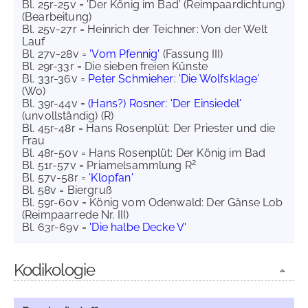
Bl. 25r-25v = 'Der König im Bad' (Reimpaardichtung)
(Bearbeitung)
Bl. 25v-27r = Heinrich der Teichner: Von der Welt
Lauf
Bl. 27v-28v =
'Vom Pfennig'
(Fassung III)
Bl. 29r-33r = Die sieben freien Künste
Bl. 33r-36v =
Peter Schmieher
:
'Die Wolfsklage'
(Wo)
Bl. 39r-44v =
(Hans?) Rosner: 'Der Einsiedel'
(unvollständig) (R)
Bl. 45r-48r = Hans Rosenplüt: Der Priester und die
Frau
Bl. 48r-50v = Hans Rosenplüt: Der König im Bad
2
Bl. 51r-57v = Priamelsammlung R
Bl. 57v-58r =
'Klopfan'
Bl. 58v = Biergruß
Bl. 59r-60v = König vom Odenwald: Der Gänse Lob
(Reimpaarrede Nr. III)
Bl. 63r-69v =
'Die halbe Decke V'
Kodikologie