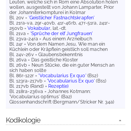
Leuten, welche sich in Rom eine Absolution holen
wollen, ausgestellt von Johann Lamparter, Prior
der Johanniterkompturei in Kolmar
Bl. 20v =
'Geistlicher Fastnachtskrapfen'
Bl. 21ra-va, 29r-40vb, 41r-46rb, 47r-51ra, 241r-
250vb =
Vokabular
, lat.-dt.
Bl. 21va =
'Sprüche der elf Jungfrauen'
Bl. 23va-24ra = Aus einem Arzneibuch
Bl. 24r = Von dem Namen Jesu, Wie man ein
Küchlein oder Kräpflein geistlich soll machen
Bl. 24v-26v = Glaubensbekenntnis
Bl. 26va = Das geistliche Kloster
Bl. 26vb = Neun Stücke, die ein guter Mensch an
sich haben sollte
Bl. 86r-122r =
'Vocabularius Ex quo'
(Bs2)
Bl. 123ra-217vb =
'Vocabularius Ex quo'
(Bs1)
Bl. 217vb (Rand) =
Rezept(e)
Bl. 218ra-236va = Johannes Kotmann:
'Vocabularius optimus' (Ba2)
Glossenhandschrift (Bergmann/Stricker Nr. 34a)
Kodikologie