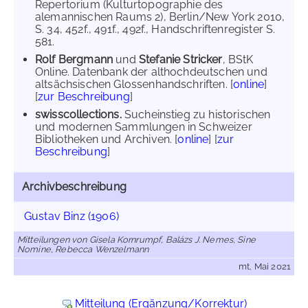
Repertorium (Kulturtopographie des
alemannischen Raums 2), Berlin/New York 2010,
S. 34, 452f., 491f., 492f., Handschriftenregister S.
581.
Rolf Bergmann
und
Stefanie Stricker
, BStK
Online. Datenbank der althochdeutschen und
altsächsischen Glossenhandschriften. [
online
]
[
zur Beschreibung
]
swisscollections.
Sucheinstieg zu historischen
und modernen Sammlungen in Schweizer
Bibliotheken und Archiven. [
online
] [
zur
Beschreibung
]
Archivbeschreibung
Gustav Binz (1906)
Mitteilungen von Gisela Kornrumpf, Balázs J. Nemes, Sine
Nomine, Rebecca Wenzelmann
mt, Mai 2021
Mitteilung (Ergänzung/Korrektur)