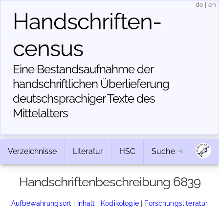
de
|
en
Handschriften­
census
Eine Bestandsaufnahme der
handschriftlichen Über­lieferung
deutschsprachiger Texte des
Mittelalters
Verzeichnisse
Literatur
HSC
Suche
Handschriftenbeschreibung 6839
Aufbewahrungsort
|
Inhalt
|
Kodikologie
|
Forschungsliteratur