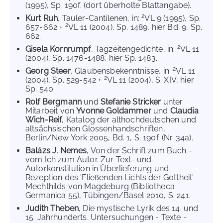
(1995), Sp. 190f. (dort überholte Blattangabe).
2
Kurt Ruh
, Tauler-Cantilenen, in:
VL 9 (1995), Sp.
2
657-662 +
VL 11 (2004), Sp. 1489, hier Bd. 9, Sp.
662.
2
Gisela Kornrumpf
, Tagzeitengedichte, in:
VL 11
(2004), Sp. 1476-1488, hier Sp. 1483.
2
Georg Steer
, Glaubensbekenntnisse, in:
VL 11
2
(2004), Sp. 529-542 +
VL 11 (2004), S. XIV, hier
Sp. 540.
Rolf Bergmann
und
Stefanie Stricker
unter
Mitarbeit von
Yvonne Goldammer
und
Claudia
Wich-Reif
, Katalog der althochdeutschen und
altsächsischen Glossenhandschriften,
Berlin/New York 2005, Bd. 1, S. 190f. (Nr. 34a).
Balázs J. Nemes
, Von der Schrift zum Buch -
vom Ich zum Autor. Zur Text- und
Autorkonstitution in Überlieferung und
Rezeption des 'Fließenden Lichts der Gottheit'
Mechthilds von Magdeburg (Bibliotheca
Germanica 55), Tübingen/Basel 2010, S. 241.
Judith Theben
, Die mystische Lyrik des 14. und
15. Jahrhunderts. Untersuchungen - Texte -