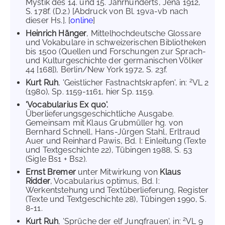
Mystik des 14. und 15. Jahrhunderts, Jena 1912,
S. 178f. (D.2.) [Abdruck von Bl. 19va-vb nach
dieser Hs.]. [
online
]
Heinrich Hänger
, Mittelhochdeutsche Glossare
und Vokabulare in schweizerischen Bibliotheken
bis 1500 (Quellen und Forschungen zur Sprach-
und Kulturgeschichte der germanischen Völker
44 [168]), Berlin/New York 1972, S. 23f.
2
Kurt Ruh
, 'Geistlicher Fastnachtskrapfen', in:
VL 2
(1980), Sp. 1159-1161, hier Sp. 1159.
'Vocabularius Ex quo'.
Überlieferungsgeschichtliche Ausgabe.
Gemeinsam mit Klaus Grubmüller hg. von
Bernhard Schnell, Hans-Jürgen Stahl, Erltraud
Auer und Reinhard Pawis, Bd. I: Einleitung (Texte
und Textgeschichte 22), Tübingen 1988, S. 53
(Sigle Bs1 + Bs2).
Ernst Bremer
unter Mitwirkung von
Klaus
Ridder
, Vocabularius optimus, Bd. I:
Werkentstehung und Textüberlieferung, Register
(Texte und Textgeschichte 28), Tübingen 1990, S.
8-11.
2
Kurt Ruh
, 'Sprüche der elf Jungfrauen', in:
VL 9