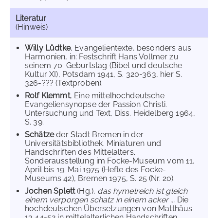
Literatur
(Hinweis)
Willy Lüdtke
, Evangelientexte, besonders aus
Harmonien, in: Festschrift Hans Vollmer zu
seinem 70. Geburtstag (Bibel und deutsche
Kultur XI), Potsdam 1941, S. 320-363, hier S.
326-??? (Textproben).
Rolf Klemmt
, Eine mittelhochdeutsche
Evangeliensynopse der Passion Christi.
Untersuchung und Text, Diss. Heidelberg 1964,
S. 39.
Schätze
der Stadt Bremen in der
Universitätsbibliothek. Miniaturen und
Handschriften des Mittelalters.
Sonderausstellung im Focke-Museum vom 11.
April bis 19. Mai 1975 (Hefte des Focke-
Museums 42), Bremen 1975, S. 25 (Nr. 20).
Jochen Splett
(Hg.),
das hymelreich ist gleich
einem verporgen schatz in einem acker ...
Die
hochdeutschen Übersetzungen von Matthäus
13,44-52 in mittelalterlichen Handschriften