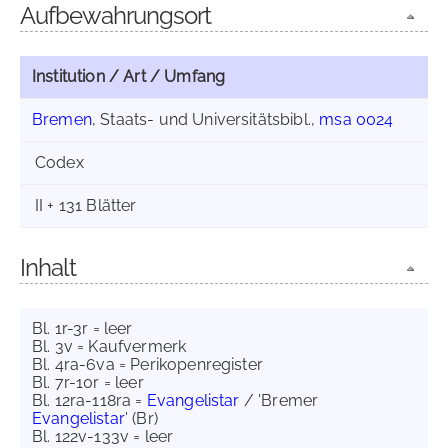
Aufbewahrungsort
Institution / Art / Umfang
Bremen
, Staats- und Universitätsbibl.,
msa 0024
Codex
II + 131 Blätter
Inhalt
Bl. 1r-3r = leer
Bl. 3v = Kaufvermerk
Bl. 4ra-6va = Perikopenregister
Bl. 7r-10r = leer
Bl. 12ra-118ra =
Evangelistar
/ 'Bremer
Evangelistar
' (Br)
Bl. 122v-133v = leer