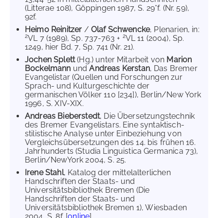
(Litterae 108), Göppingen 1987, S. 29*f. (Nr. 59),
92f.
Heimo Reinitzer
/
Olaf Schwencke
, Plenarien, in:
2
2
VL 7 (1989), Sp. 737-763 +
VL 11 (2004), Sp.
1249, hier Bd. 7, Sp. 741 (Nr. 21).
Jochen Splett
(Hg.) unter Mitarbeit von
Marion
Bockelmann
und
Andreas Kerstan
, Das Bremer
Evangelistar (Quellen und Forschungen zur
Sprach- und Kulturgeschichte der
germanischen Völker 110 [234]), Berlin/New York
1996, S. XIV-XIX.
Andreas Bieberstedt
, Die Übersetzungstechnik
des Bremer Evangelistars. Eine syntaktisch-
stilistische Analyse unter Einbeziehung von
Vergleichsübersetzungen des 14. bis frühen 16.
Jahrhunderts (Studia Linguistica Germanica 73),
Berlin/NewYork 2004, S. 25.
Irene Stahl
, Katalog der mittelalterlichen
Handschriften der Staats- und
Universitätsbibliothek Bremen (Die
Handschriften der Staats- und
Universitätsbibliothek Bremen 1), Wiesbaden
2004, S. 8f. [
online
]