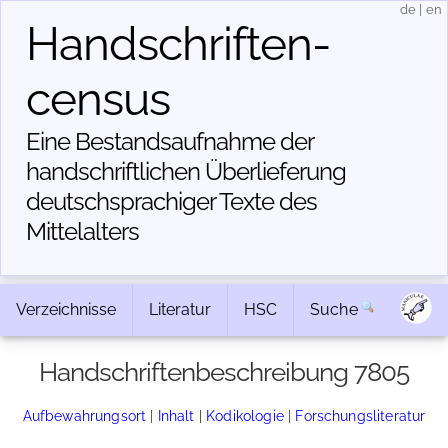
de
|
en
Handschriften­
census
Eine Bestandsaufnahme der
handschriftlichen Über­lieferung
deutschsprachiger Texte des
Mittelalters
Verzeichnisse
Literatur
HSC
Suche
Handschriftenbeschreibung 7805
Aufbewahrungsort
|
Inhalt
|
Kodikologie
|
Forschungsliteratur