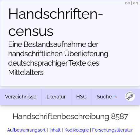
de
|
en
Handschriften­
census
Eine Bestandsaufnahme der
handschriftlichen Über­lieferung
deutschsprachiger Texte des
Mittelalters
Verzeichnisse
Literatur
HSC
Suche
Handschriftenbeschreibung 8587
Aufbewahrungsort
|
Inhalt
|
Kodikologie
|
Forschungsliteratur