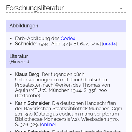
Forschungsliteratur
Abbildungen
Farb-Abbildung des
Codex
Schneider
1994
, Abb. 32 [= Bl. 62v, s/w]
[
Quelle
]
Literatur
(Hinweis)
Klaus Berg
, Der tugenden bůch.
Untersuchungen zu mittelhochdeutschen
Prosatexten nach Werken des Thomas von
Aquin (MTU 7), München 1964, S. 35f., 200
(Textprobe).
Karin Schneider
, Die deutschen Handschriften
der Bayerischen Staatsbibliothek München. Cgm
201-350 (Catalogus codicum manu scriptorum
Bibliothecae Monacensis V,2), Wiesbaden 1970,
S. 326-329. [
online
]