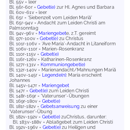
Bl. 55v = leer
Bl. 56r-60r =
Gebet(e)
zur Hl. Agnes und Barbara
Bl. 60v-61v = leer
Bl. 65r = 'Siebenzeit vom Leiden Mariä'
Bl. 65r-94v = Andacht zum Leiden Christi am
Palmsonntag
Bl. 94v-96v =
Mariengebet
e, z.T. gereimt
Bl. 97r-100v =
Gebet(e)
zu Christus
Bl. 101r-106v = 'Ave Maria'-Andacht in Litaneiform
Bl. 106v-110r = Marien-Rosenkranz
Bl. 110r-115v =
Gebet(e)
Bl. 116r-126v = Katharinen-Rosenkranz
Bl. 127r-131v =
Kommuniongebet(e)
Bl. 132r-140v = Marienandacht/Mahnungen Mariä
Bl. 140v-145r =
Legende(n)
: Maria erscheint
Johannes
Bl. 145v-147r =
Mariengebet
Bl. 147r =
Gebet(e)
zum Leiden Christi
Bl. 148r-169r = 'Vaterunser'-Übungen
Bl. 169r-180v =
Gebet(e)
Bl. 181r-182v =
Gebetsanweisung
zu einer
'Vaterunser'-Übung
Bl. 182v-192v =
Gebet(e)
zuChristus, darunter:
Bl. 183v-188v = Ablaßgebet zum Leiden Christi
Bl. 192v-196v =
Gebet(e)
zu Heiligen und