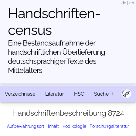
de
|
en
Handschriften­
census
Eine Bestandsaufnahme der
handschriftlichen Über­lieferung
deutschsprachiger Texte des
Mittelalters
Verzeichnisse
Literatur
HSC
Suche
Handschriftenbeschreibung 8724
Aufbewahrungsort
|
Inhalt
|
Kodikologie
|
Forschungsliteratur