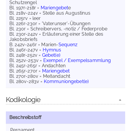
Schutzengel
Bl. 197r-218r =
Mariengebet
e
Bl. 218v-224v = Stelle aus Augustinus
Bl. 225rv = leer
Bl. 226r-230r = 'Vaterunser'-Übungen
Bl. 230r = Schreibervers, -notiz / Federprobe
Bl. 230r-242v = Erläuterung einer Stelle des
Jakobsbriefs
B. 242v-246r = Marien-
Sequenz
Bl. 246r-247v =
Hymnus
Bl. 248r-252v =
Gebet(e)
Bl. 252v-253v =
Exempel / Exempelsammlung
Bl. 245r-265r = Andachten
Bl. 265r-270r =
Mariengebet
Bl. 270r-280v = Meßandacht
Bl. 280v-283v =
Kommuniongebet(e)
Kodikologie
Beschreibstoff
Pergament