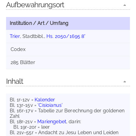
Aufbewahrungsort
Institution / Art / Umfang
Trier
, Stadtbibl.,
Hs. 2050/1695 8°
Codex
285 Blätter
Inhalt
Bl. 1r-12v =
Kalender
Bl. 13r-15v =
'Cisioianus'
Bl. 16r-17v = Tabelle zur Berechnung der goldenen
Zahl
Bl. 18r-21v =
Mariengebet
, darin:
Bl. 19r-20r = leer
Bl. 21v-55r = Andacht zu Jesu Leben und Leiden