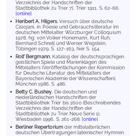
Verzeichnis der Handschriften der
Stadtbibliothek zu Trier 7), Trier 1911, S. 62-66.
[
online
]
Heribert A. Hilgers
, Versuch über deutsche
Cisiojani, in: Poesie und Gebrauchsliteratur im
deutschen Mittelalter. Würzburger Colloquium
1978, hg. von Volker Honemann, Kurt Ruh,
Bernhard Schnell und Werner Wegstein,
Tübingen 1979, S. 127-163, hier S. 154.
Rolf Bergmann
, Katalog der deutschsprachigen
geistlichen Spiele und Marienklagen des
Mittelalters (Veröffentlichungen der Kommission
für Deutsche Literatur des Mittelalters der
Bayerischen Akademie der Wissenschaften),
München 1986, S. 486.
Betty C. Bushey
, Die deutschen und
niederländischen Handschriften der
Stadtbibliothek Trier bis 1600 (Beschreibendes
Verzeichnis der Handschriften der
Stadtbibliothek zu Trier. Neue Serie 1),
Wiesbaden 1996, S. 261-268. [
online
]
Berliner Repertorium
der mittelalterlichen
deutschen Übertragungen lateinischer Hymnen