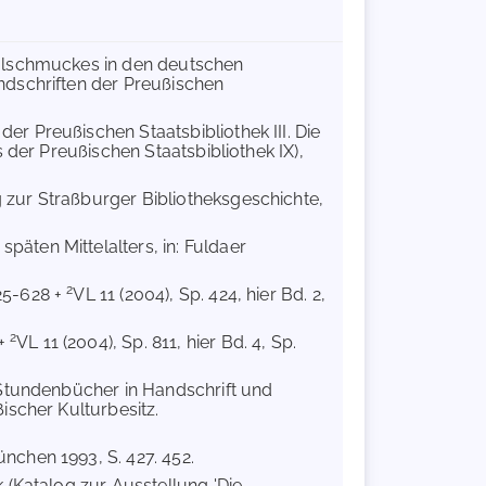
tialschmuckes in den deutschen
ndschriften der Preußischen
er Preußischen Staatsbibliothek III. Die
 der Preußischen Staatsbibliothek IX),
 zur Straßburger Bibliotheksgeschichte,
päten Mittelalters, in: Fuldaer
2
625-628 +
VL 11 (2004), Sp. 424, hier Bd. 2,
2
 +
VL 11 (2004), Sp. 811, hier Bd. 4, Sp.
d Stundenbücher in Handschrift und
ischer Kulturbesitz.
nchen 1993, S. 427. 452.
(Katalog zur Ausstellung 'Die