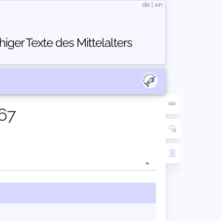
de
|
en
ger Texte des Mittelalters
67