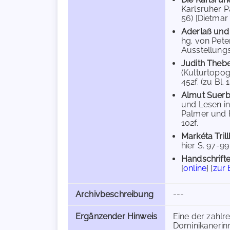
Karlsruher Pa
56) [Dietmar 
Aderlaß und 
hg. von Pete
Ausstellungs
Judith Theb
(Kulturtopog
452f. (zu Bl. 
Almut Suer
und Lesen in
Palmer und F
102f.
Markéta Tril
hier S. 97-99
Handschrifte
[
online
] [
zur
Archivbeschreibung
---
Ergänzender Hinweis
Eine der zahlr
Dominikanerinn