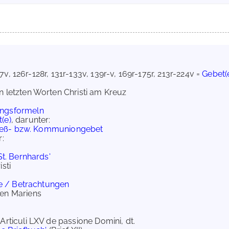
117v, 126r-128r, 131r-133v, 139r-v, 169r-175r, 213r-224v =
Gebet(
n letzten Worten Christi am Kreuz
ngsformeln
(e)
, darunter:
eß- bzw. Kommuniongebet
r:
St. Bernhards'
sti
te / Betrachtungen
den Mariens
Articuli LXV de passione Domini, dt.