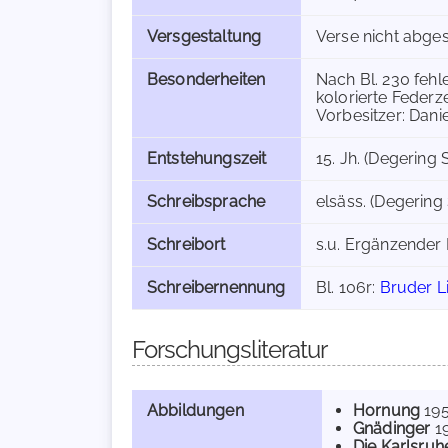
Versgestaltung
Verse nicht abges
Besonderheiten
Nach Bl. 230 fehle
kolorierte Federz
Vorbesitzer: Dani
Entstehungszeit
15. Jh. (Degering 
Schreibsprache
elsäss. (Degering 
Schreibort
s.u. Ergänzender
Schreibernennung
Bl. 106r:
Bruder L
Forschungsliteratur
Abbildungen
Hornung
19
Gnädinger
1
Die Karlsruh