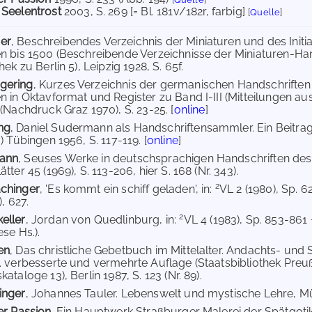
 Seelentrost
2003
, S. 269 [= Bl. 181v/182r, farbig]
[
Quelle
]
er
, Beschreibendes Verzeichnis der Miniaturen und des Ini
n bis 1500 (Beschreibende Verzeichnisse der Miniaturen-Ha
hek zu Berlin 5), Leipzig 1928, S. 65f.
gering
, Kurzes Verzeichnis der germanischen Handschriften d
n in Oktavformat und Register zu Band I-III (Mitteilungen aus
 (Nachdruck Graz 1970), S. 23-25. [
online
]
ng
, Daniel Sudermann als Handschriftensammler. Ein Beitrag
) Tübingen 1956, S. 117-119. [
online
]
ann
, Seuses Werke in deutschsprachigen Handschriften des s
tter 45 (1969), S. 113-206, hier S. 168 (Nr. 343).
2
chinger
, 'Es kommt ein schiff geladen', in:
VL 2 (1980), Sp. 
), 627.
2
eller
, Jordan von Quedlinburg, in:
VL 4 (1983), Sp. 853-861
se Hs.).
en
, Das christliche Gebetbuch im Mittelalter. Andachts- un
. verbesserte und vermehrte Auflage (Staatsbibliothek Preuß
ataloge 13), Berlin 1987, S. 123 (Nr. 89).
inger
, Johannes Tauler. Lebenswelt und mystische Lehre, Mü
er Passion.
Ein Hauptwerk Straßburger Malerei der Spätgotik 