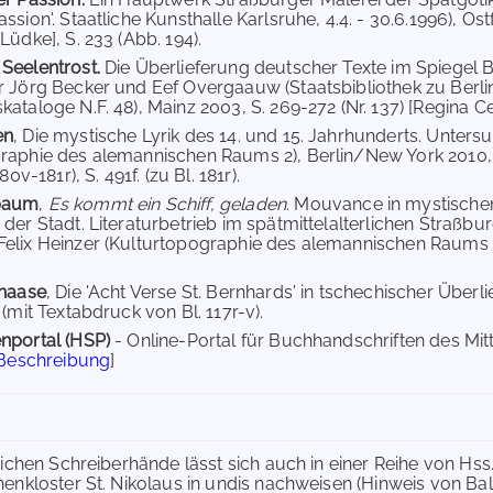
ssion'. Staatliche Kunsthalle Karlsruhe, 4.4. - 30.6.1996), Ostf
Lüdke], S. 233 (Abb. 194).
Seelentrost.
Die Überlieferung deutscher Texte im Spiegel B
r Jörg Becker und Eef Overgaauw (Staatsbibliothek zu Berlin
kataloge N.F. 48), Mainz 2003, S. 269-272 (Nr. 137) [Regina C
en
, Die mystische Lyrik des 14. und 15. Jahrhunderts. Unter
raphie des alemannischen Raums 2), Berlin/New York 2010, S. 
180v-181r), S. 491f. (zu Bl. 181r).
baum
,
Es kommt ein Schiff, geladen
. Mouvance in mystischen
 der Stadt. Literaturbetrieb im spätmittelalterlichen Straßb
elix Heinzer (Kulturtopographie des alemannischen Raums 4),
lhaase
, Die 'Acht Verse St. Bernhards' in tschechischer Überlie
 (mit Textabdruck von Bl. 117r-v).
nportal (HSP)
- Online-Portal für Buchhandschriften des Mi
 Beschreibung
]
eichen Schreiberhände lässt sich auch in einer Reihe von Hs
enkloster St. Nikolaus in undis nachweisen (Hinweis von Bal