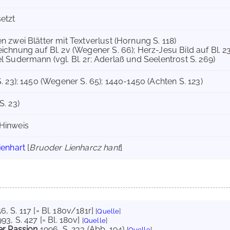
etzt
n zwei Blätter mit Textverlust (Hornung S. 118)
eichnung auf Bl. 2v (Wegener S. 66); Herz-Jesu Bild auf Bl. 2
el Sudermann (vgl. Bl. 2r; Aderlaß und Seelentrost S. 269)
S. 23); 1450 (Wegener S. 65); 1440-1450 (Achten S. 123)
S. 23)
 Hinweis
ienhart
[
Bruoder Lienharcz hant
]
56
, S. 117 [= Bl. 180v/181r]
[
Quelle
]
993
, S. 427 [= Bl. 180v]
[
Quelle
]
er Passion
1996
, S. 233 (Abb. 194)
[
Quelle
]