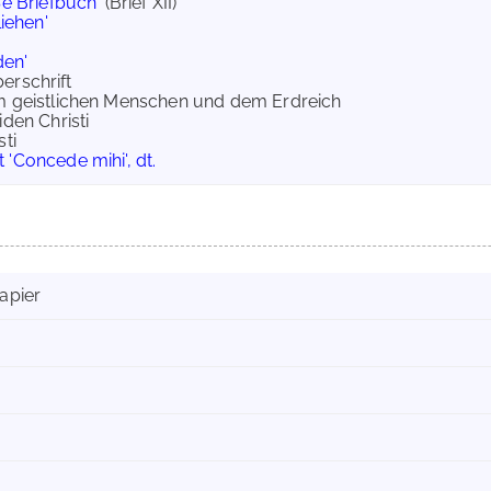
e Briefbuch'
(Brief XII)
iehen'
den'
berschrift
em geistlichen Menschen und dem Erdreich
iden Christi
sti
 'Concede mihi', dt.
apier