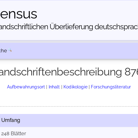
census
dschriftlichen Über­lieferung deutschsprachi
che
andschriftenbeschreibung 87
Aufbewahrungsort
|
Inhalt
|
Kodikologie
|
Forschungsliteratur
Umfang
248 Blätter