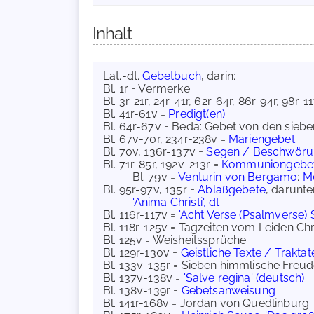
Inhalt
Lat.-dt.
Gebetbuch
, darin:
Bl. 1r = Vermerke
Bl. 3r-21r, 24r-41r, 62r-64r, 86r-94r, 98r-
Bl. 41r-61v =
Predigt(en)
Bl. 64r-67v = Beda: Gebet von den siebe
Bl. 67v-70r, 234r-238v =
Mariengebet
Bl. 70v, 136r-137v =
Segen / Beschwöru
Bl. 71r-85r, 192v-213r =
Kommuniongebet
Bl. 79v =
Venturin von Bergamo
:
M
Bl. 95r-97v, 135r =
Ablaßgebete
, darunte
'Anima Christi', dt.
Bl. 116r-117v =
'Acht Verse (Psalmverse) 
Bl. 118r-125v = Tagzeiten vom Leiden Chri
Bl. 125v = Weisheitssprüche
Bl. 129r-130v =
Geistliche Texte / Trakta
Bl. 133v-135r = Sieben himmlische Freu
Bl. 137v-138v =
'Salve regina' (deutsch)
Bl. 138v-139r =
Gebetsanweisung
Bl. 141r-168v = Jordan von Quedlinburg: 