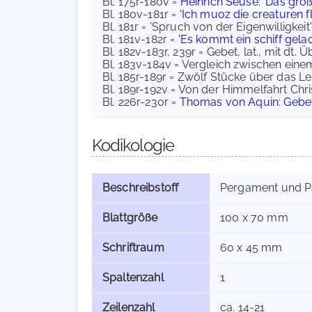
Bl. 175r-180v =
Heinrich Seuse
:
'Das groß
Bl. 180v-181r =
'Ich muoz die creaturen fl
Bl. 181r = 'Spruch von der Eigenwilligkeit'
Bl. 181v-182r =
'Es kommt ein schiff gela
Bl. 182v-183r, 239r = Gebet, lat., mit dt. Ü
Bl. 183v-184v = Vergleich zwischen ein
Bl. 185r-189r = Zwölf Stücke über das Le
Bl. 189r-192v = Von der Himmelfahrt Chri
Bl. 226r-230r =
Thomas von Aquin
:
Gebet
Kodikologie
Beschreibstoff
Pergament und P
Blattgröße
100 x 70 mm
Schriftraum
60 x 45 mm
Spaltenzahl
1
Zeilenzahl
ca. 14-21