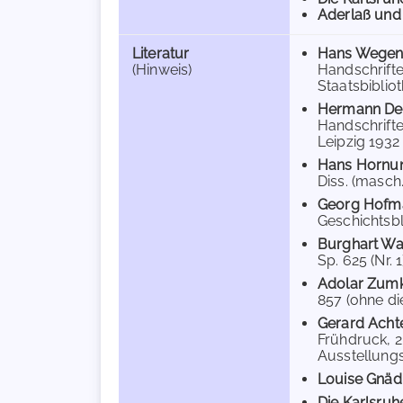
Aderlaß und
Literatur
Hans Wegen
(Hinweis)
Handschrifte
Staatsbibliot
Hermann De
Handschrifte
Leipzig 1932
Hans Hornu
Diss. (masch.
Georg Hofm
Geschichtsblä
Burghart Wa
Sp. 625 (Nr. 1
Adolar Zumk
857 (ohne die
Gerard Acht
Frühdruck, 2
Ausstellungsk
Louise Gnäd
Die Karlsruh