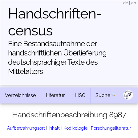
de
|
en
Handschriften­
census
Eine Bestandsaufnahme der
handschriftlichen Über­lieferung
deutschsprachiger Texte des
Mittelalters
Verzeichnisse
Literatur
HSC
Suche
Handschriftenbeschreibung 8987
Aufbewahrungsort
|
Inhalt
|
Kodikologie
|
Forschungsliteratur