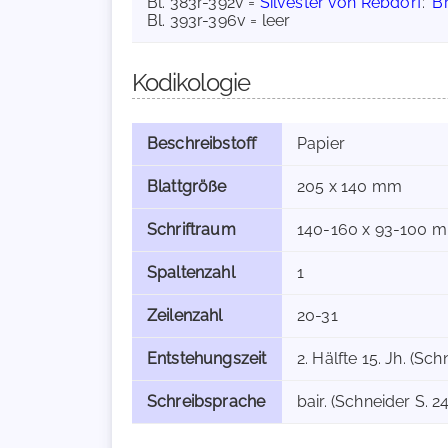
Bl. 383r-392v =
Silvester von Rebdorf
:
'B
Bl. 393r-396v = leer
Kodikologie
Beschreibstoff
Papier
Blattgröße
205 x 140 mm
Schriftraum
140-160 x 93-100 
Spaltenzahl
1
Zeilenzahl
20-31
Entstehungszeit
2. Hälfte 15. Jh. (Sch
Schreibsprache
bair. (Schneider S. 2