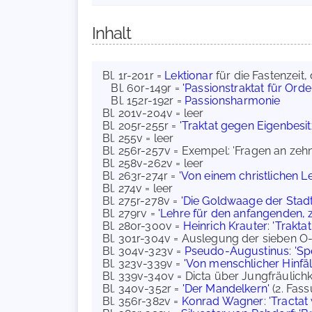
Inhalt
Bl. 1r-201r =
Lektionar
für die Fastenzeit, 
Bl. 60r-149r =
'Passionstraktat für Orde
Bl. 152r-192r =
Passionsharmonie
Bl. 201v-204v = leer
Bl. 205r-255r =
'Traktat gegen Eigenbesit
Bl. 255v = leer
Bl. 256r-257v = Exempel: 'Fragen an zehn
Bl. 258v-262v = leer
Bl. 263r-274r =
'Von einem christlichen L
Bl. 274v = leer
Bl. 275r-278v =
'Die Goldwaage der Stad
Bl. 279rv =
'Lehre für den anfangenden
Bl. 280r-300v =
Heinrich Krauter
:
'Trakta
Bl. 301r-304v = Auslegung der sieben 
Bl. 304v-323v =
Pseudo-Augustinus
:
'Sp
Bl. 323v-339v =
'Von menschlicher Hinfäll
Bl. 339v-340v = Dicta über Jungfräulic
Bl. 340v-352r =
'Der Mandelkern'
(2. Fas
Bl. 356r-382v =
Konrad Wagner
:
'Tracta