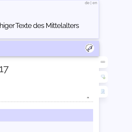
de
|
en
ger Texte des Mittelalters
17