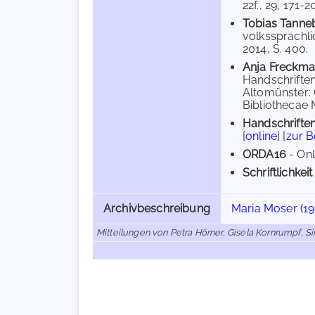
22f., 29, 171-
Tobias Tanne
volkssprachli
2014, S. 400.
Anja Freckm
Handschriften
Altomünster:
Bibliothecae 
Handschriften
[
online
] [
zur 
ORDA16
- Onl
Schriftlichkeit
Archivbeschreibung
Maria Moser (19
Mitteilungen von Petra Hörner, Gisela Kornrumpf, 