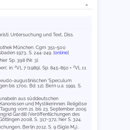
isti. Untersuchung und Text, Diss.
bliothek München. Cgm 351-500
aden 1973, S. 244-249. [
online
]
hier Sp. 398 (Nr. 3).
2
2
en', in:
VL 7 (1989), Sp. 845-850 +
VL 11
pseudo-augustinischen 'Speculum
n bis 1700, Bd. 12), Bern u.a. 1991, S.
nkunabeln aus süddeutschen
 Kanonissen und Mystikerinnen. Religiöse
n Tagung vom 21. bis 23. September 2005
grid Gardill (Veröffentlichungen des
öttingen 2008, S. 317-372, hier S. 324.
chungen, Berlin 2012, S. 9 (Sigle M
),
2