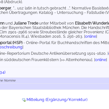
208 (Abdruck).
berger
, "... usz latin in tutsch gebracht ...". Normative Basist
chen Übertragungen. Katalog - Untersuchung - Fallstudie (Vi
ann
und
Juliane Trede
unter Mitarbeit von
Elisabeth Wunderl
 der Bayerischen Staatsbibliothek München. Die Handschri
 Clm 2901-2966 sowie Streubestände gleicher Provenienz 
Monacensis III,4), Wiesbaden 2016, S. 256-263. [
online
]
portal (HSP)
- Online-Portal für Buchhandschriften des Mit
Beschreibung
]
ine-Repertorium Deutsche Antikenübersetzung 1501-1620. [
in süddeutschen Frauenklöstern [>> Altenhohenau]. [
online
]
34)
Sine Nomine
Mitteilung (Ergänzung/Korrektur)