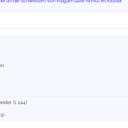
rief an die Schwestern von Pulgarn über Armut im Kloster'
mm
neider S. 244)
45)