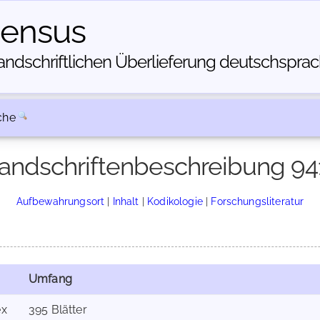
census
dschriftlichen Über­lieferung deutschsprachi
che
andschriftenbeschreibung 94
Aufbewahrungsort
|
Inhalt
|
Kodikologie
|
Forschungsliteratur
Umfang
ex
395 Blätter