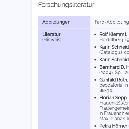
Forschungsliteratur
Abbildungen
Farb-Abbildun
Literatur
Rolf Klemmt
,
(Hinweis)
Heidelberg 19
Karin Schneid
(Catalogus co
Karin Schneid
Bernhard D. 
(2004), Sp. 126
Gunhild Roth
peccatoris' i
88-90.
Florian Sepp
Frauenklöster
Frauengemeins
in Frauenchie
Max-Planck-In
Petra Hörner