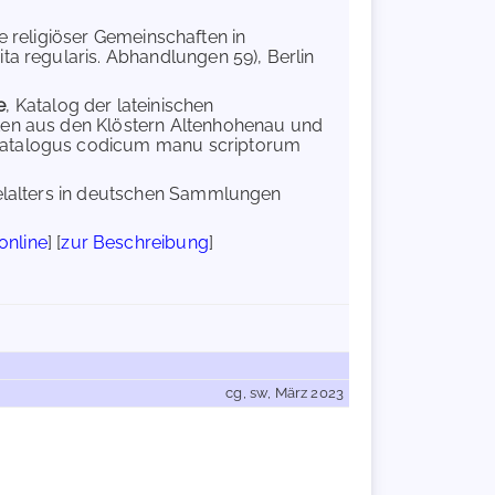
exte religiöser Gemeinschaften in
ta regularis. Abhandlungen 59), Berlin
e
, Katalog der lateinischen
ften aus den Klöstern Altenhohenau und
(Catalogus codicum manu scriptorum
telalters in deutschen Sammlungen
online
] [
zur Beschreibung
]
cg, sw, März 2023