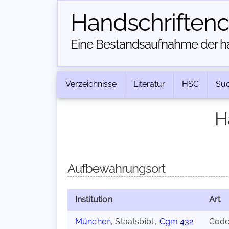
Handschriften­
Eine Bestandsaufnahme der han
Verzeichnisse
Literatur
HSC
Su
H
Aufbewahrungsort
Institution
Art
München
, Staatsbibl.,
Cgm 432
Cod