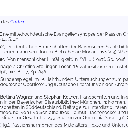
g des
Codex
 Eine mittelhochdeutsche Evangeliensynopse der Passion Chr
64, S. 49.
er
, Die deutschen Handschriften der Bayerischen Staatsbi
dicum manu scriptorum Bibliothecae Monacensis V,3), Wiesb
2
er
, 'Von menschlicher Hinfälligkeit', in:
VL 6 (1987), Sp. 398f., 
Haage
/
Christine Stöllinger-Löser
, 'Privatbesitz im Ordensleb
9f., hier Bd. 7, Sp. 848.
, Sündenspiegel im 15. Jahrhundert. Untersuchungen zum 
n deutscher Überlieferung (Deutsche Literatur von den Anfänge
,
Bettina Wagner
und
Stephan Kellner
, Handschriften und I
n in der Bayerischen Staatsbibliothek München, in: Nonnen,
chaften in Süddeutschland. Beiträge zur interdisziplinäre
msee, hg. von Eva Schlotheuber, Helmut Flachenecker und In
stituts für Geschichte 235; Studien zur Germania Sacra 31), G
(Hg.), Passionsharmonien des Mittelalters. Texte und Untersu