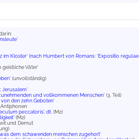
darin:
nsleute'
z im Kloster' (nach Humbert von Romans: 'Expositio regulae sa
 geistliche Väter'
eben'
(unvollständig)
t Jerusalem'
, zunehmenden und vollkommenen Menschen'
(3. Teil)
t von den zehn Geboten'
O-Antiphonen
eculum peccatoris', dt.
(M2)
igkeit'
(M2)
hkeit und Demut
sung)
t was dem schawenden menschen zugehort'