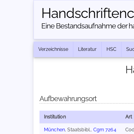
Handschriften­
Eine Bestandsaufnahme der han
Verzeichnisse
Literatur
HSC
Su
H
Aufbewahrungsort
Institution
Art
München
, Staatsbibl.,
Cgm 7264
Co