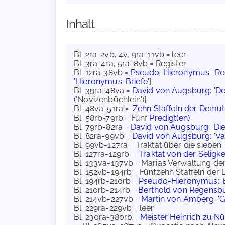
Inhalt
Bl. 2ra-2vb, 4v, 9ra-11vb = leer
Bl. 3ra-4ra, 5ra-8vb = Register
Bl. 12ra-38vb =
Pseudo-Hieronymus
:
'R
'Hieronymus-Briefe'
]
Bl. 39ra-48va =
David von Augsburg
:
'De
('Novizenbüchlein')]
Bl. 48va-51ra =
'Zehn Staffeln der Demut
Bl. 58rb-79rb = Fünf
Predigt(en)
Bl. 79rb-82ra =
David von Augsburg
:
'Di
Bl. 82ra-99vb =
David von Augsburg
:
'V
Bl. 99vb-127ra = Traktat über die sie
Bl. 127ra-129rb =
'Traktat von der Seligkei
Bl. 133va-137vb = Marias Verwaltung de
Bl. 152vb-194rb = Fünfzehn Staffeln der
Bl. 194rb-210rb =
Pseudo-Hieronymus
:
Bl. 210rb-214rb =
Berthold von Regensb
Bl. 214vb-227vb =
Martin von Amberg
:
'
Bl. 229ra-229vb = leer
Bl. 230ra-380rb =
Meister Heinrich zu N