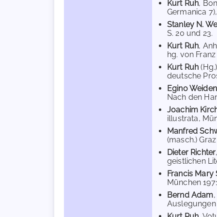
Kurt Ruh
, Bo
Germanica 7), 
Stanley N. 
S. 20 und 23.
Kurt Ruh
, An
hg. von Franz 
Kurt Ruh
(Hg.
deutsche Prosa
Egino Weidenh
Nach den Hand
Joachim Kirc
illustrata, Mü
Manfred Sch
(masch.) Graz
Dieter Richter
geistlichen Li
Francis Mary
München 1971,
Bernd Adam
Auslegungen d
Kurt Ruh
, Vot