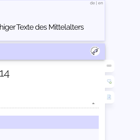
de
|
en
ger Texte des Mittelalters
14