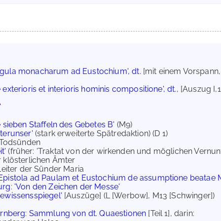
egula monacharum ad Eustochium', dt.
[mit einem Vorspann, 
 exterioris et interioris hominis compositione', dt.
, [Auszug I,
'
e sieben Staffeln des Gebetes B'
(M9)
aterunser'
(stark erweiterte Spätredaktion) (D 1)
ben Todsünden
t'
(früher: 'Traktat von der wirkenden und möglichen Vernu
r klösterlichen Ämter
 Leiter der Sünder Maria
'Epistola ad Paulam et Eustochium de assumptione beatae Mari
urg
:
'Von den Zeichen der Messe'
Gewissensspiegel'
[Auszüge] (L [Werbow], M13 [Schwinger])
ürnberg
:
Sammlung von dt. Quaestionen
[Teil 1], darin: