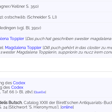
ner/Kellner S. 350)
 2); ostschwäb. (Schneider S. LI)
edingen (vgl. Bl. 391v)
lena Toppler
[
Das puch hat geschriben swester magdalena t
el:
Magdalena Toppler
[
Diß puch gehört in das closter zu 
 swester Magdalena Topplerin, suppriorin zu nucz irem con
ung des
Codex
g des
Codex
6
, Taf. 66 [= Bl. 28v]
[
Quelle
]
delis Butsch
, Catalog XXIII der Birett'schen Antiquariats-B
. 24 [Stichwort 'S. Hieronymus']. [
online
]