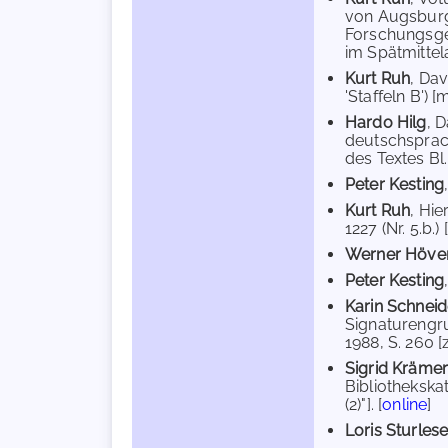
von Augsburg]
Forschungsgem
im Spätmittel
Kurt Ruh
, Da
'Staffeln B') [
Hardo Hilg
, 
deutschsprach
des Textes Bl. 
Peter Kesting
Kurt Ruh
, Hi
1227 (Nr. 5.b.)
Werner Höve
Peter Kesting
Karin Schneid
Signaturengru
1988, S. 260 [
Sigrid Kräme
Bibliothekska
(2)"]. [
online
]
Loris Sturles