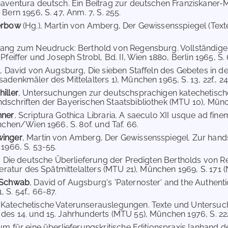
naventura deutsch. Ein Beitrag zur deutschen Franziskaner-M
Bern 1956, S. 47, Anm. 7, S. 255.
Werbow
(Hg.), Martin von Amberg, Der Gewissensspiegel (Texte 
hang zum Neudruck: Berthold von Regensburg. Vollständige
Pfeiffer und Joseph Strobl, Bd. II, Wien 1880, Berlin 1965, S. 6
), David von Augsburg, Die sieben Staffeln des Gebetes in d
denkmäler des Mittelalters 1), München 1965, S. 13, 22f., 24,
iller
, Untersuchungen zur deutschsprachigen katechetischen
schriften der Bayerischen Staatsbibliothek (MTU 10), Münch
hner
, Scriptura Gothica Libraria. A saeculo XII usque ad fin
nchen/Wien 1966, S. 80f. und Taf. 66.
winger
, Martin von Amberg, Der Gewissensspiegel. Zur handsc
 1966, S. 53-55.
, Die deutsche Überlieferung der Predigten Bertholds von
teratur des Spätmittelalters (MTU 21), München 1969, S. 171 (Nr
 Schwab
, David of Augsburg's 'Paternoster' and the Authent
 S. 54f., 66-87.
, Katechetische Vaterunserauslegungen. Texte und Untersu
es 14. und 15. Jahrhunderts (MTU 55), München 1976, S. 222f.
um für eine überlieferungskritische Editionspraxis [anhand d