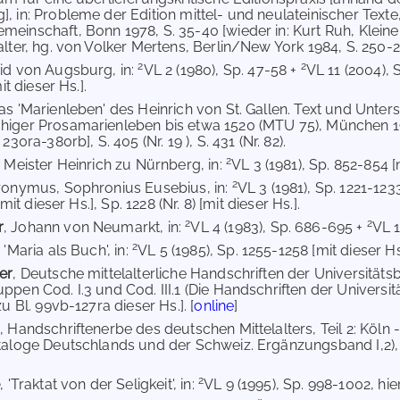
, in: Probleme der Edition mittel- und neulateinischer Text
einschaft, Bonn 1978, S. 35-40 [wieder in: Kurt Ruh, Kleine S
alter, hg. von Volker Mertens, Berlin/New York 1984, S. 250-2
2
2
vid von Augsburg, in:
VL 2 (1980), Sp. 47-58 +
VL 11 (2004), Sp.
mit dieser Hs.].
Das 'Marienleben' des Heinrich von St. Gallen. Text und Unte
iger Prosamarienleben bis etwa 1520 (MTU 75), München 1981
230ra-380rb], S. 405 (Nr. 19 ), S. 431 (Nr. 82).
2
, Meister Heinrich zu Nürnberg, in:
VL 3 (1981), Sp. 852-854 
2
eronymus, Sophronius Eusebius, in:
VL 3 (1981), Sp. 1221-123
 [mit dieser Hs.], Sp. 1228 (Nr. 8) [mit dieser Hs.].
2
2
r
, Johann von Neumarkt, in:
VL 4 (1983), Sp. 686-695 +
VL 1
2
, 'Maria als Buch', in:
VL 5 (1985), Sp. 1255-1258 [mit dieser Hs
er
, Deutsche mittelalterliche Handschriften der Universitäts
ppen Cod. I.3 und Cod. III.1 (Die Handschriften der Universi
zu Bl. 99vb-127ra dieser Hs.]. [
online
]
r
, Handschriftenerbe des deutschen Mittelalters, Teil 2: Köln - 
taloge Deutschlands und der Schweiz. Ergänzungsband I,2),
2
e
, 'Traktat von der Seligkeit', in:
VL 9 (1995), Sp. 998-1002, hi