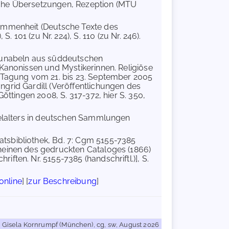
utsche Übersetzungen, Rezeption (MTU
kommenheit (Deutsche Texte des
), S. 101 (zu Nr. 224), S. 110 (zu Nr. 246).
nkunabeln aus süddeutschen
 Kanonissen und Mystikerinnen. Religiöse
n Tagung vom 21. bis 23. September 2005
grid Gardill (Veröffentlichungen des
öttingen 2008, S. 317-372, hier S. 350,
telalters in deutschen Sammlungen
tsbibliothek, Bd. 7: Cgm 5155-7385
heinen des gedruckten Cataloges (1866)
ten. Nr. 5155-7385 (handschriftl.)], S.
online
] [
zur Beschreibung
]
Gisela Kornrumpf (München), cg, sw, August 2026