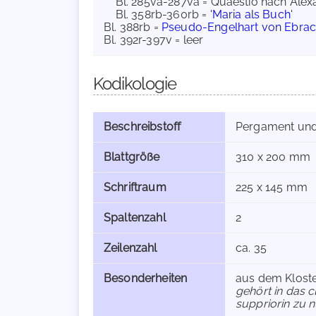
Bl. 285va-287va = Quaestio nach Al
Bl. 358rb-360rb =
'Maria als Buch'
Bl. 388rb =
Pseudo-Engelhart von Ebra
Bl. 392r-397v = leer
Kodikologie
Beschreibstoff
Pergament und
Blattgröße
310 x 200 mm
Schriftraum
225 x 145 mm
Spaltenzahl
2
Zeilenzahl
ca. 35
Besonderheiten
aus dem Kloste
gehört in das 
suppriorin zu 