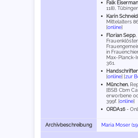
Falk Eiserma
118), Tübingen
Karin Schnei
Mittelalters 86)
[
online
]
Florian Sepp
Frauenklöster
Frauengemeins
in Frauenchie
Max-Planck-In
361.
Handschriften
[
online
] [
zur 
München.
Rep
[BSB Cbm Cat.
erworbene ode
399f. [
online
]
ORDA16
- Onl
Archivbeschreibung
Maria Moser (19