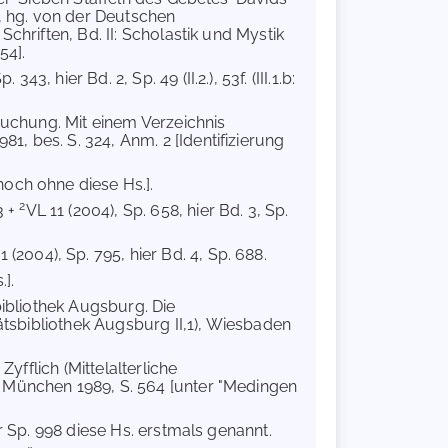
e, hg. von der Deutschen
chriften, Bd. II: Scholastik und Mystik
54].
 343, hier Bd. 2, Sp. 49 (II.2.), 53f. (III.1.b:
rsuchung. Mit einem Verzeichnis
, bes. S. 324, Anm. 2 [Identifizierung
[noch ohne diese Hs.].
2
3 +
VL 11 (2004), Sp. 658, hier Bd. 3, Sp.
1 (2004), Sp. 795, hier Bd. 4, Sp. 688.
.].
bibliothek Augsburg. Die
tätsbibliothek Augsburg II,1), Wiesbaden
Zyfflich (Mittelalterliche
 München 1989, S. 564 [unter "Medingen
er Sp. 998 diese Hs. erstmals genannt.