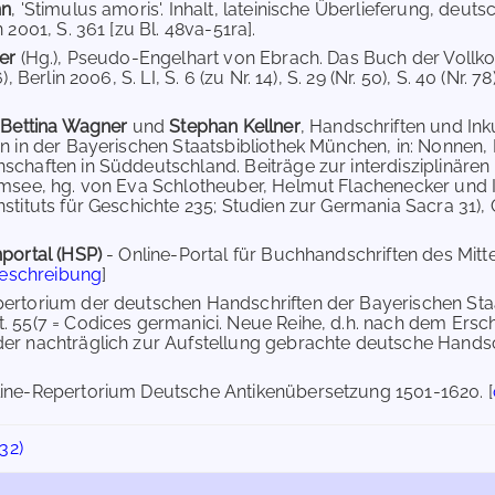
nn
, 'Stimulus amoris'. Inhalt, lateinische Überlieferung, de
 2001, S. 361 [zu Bl. 48va-51ra].
der
(Hg.), Pseudo-Engelhart von Ebrach. Das Buch der Voll
, Berlin 2006, S. LI, S. 6 (zu Nr. 14), S. 29 (Nr. 50), S. 40 (Nr. 78
,
Bettina Wagner
und
Stephan Kellner
, Handschriften und I
n in der Bayerischen Staatsbibliothek München, in: Nonnen,
chaften in Süddeutschland. Beiträge zur interdisziplinäre
msee, hg. von Eva Schlotheuber, Helmut Flachenecker und In
stituts für Geschichte 235; Studien zur Germania Sacra 31), G
portal (HSP)
- Online-Portal für Buchhandschriften des Mit
Beschreibung
]
ertorium der deutschen Handschriften der Bayerischen Staa
 55(7 = Codices germanici. Neue Reihe, d.h. nach dem Ersc
r nachträglich zur Aufstellung gebrachte deutsche Handschrif
ine-Repertorium Deutsche Antikenübersetzung 1501-1620. [
32)