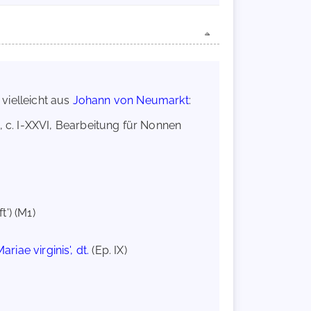
vielleicht aus
Johann von Neumarkt
:
1, c. I-XXVI, Bearbeitung für Nonnen
nft') (M1)
ae virginis', dt.
(Ep. IX)