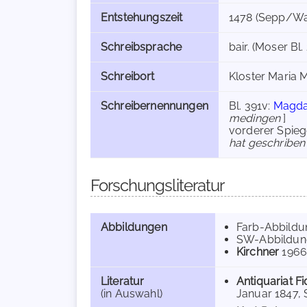
Entstehungszeit
1478 (Sepp/Wag
Schreibsprache
bair. (Moser Bl.
Schreibort
Kloster Maria M
Schreibernennungen
Bl. 391v:
Magda
medingen
]
vorderer Spieg
hat geschriben
Forschungsliteratur
Abbildungen
Farb-Abbild
SW-Abbildun
Kirchner
196
Literatur
Antiquariat Fi
(in Auswahl)
Januar 1847, S