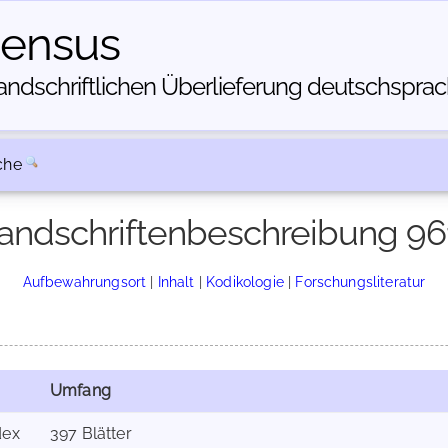
census
dschriftlichen Über­lieferung deutschsprachi
che
andschriftenbeschreibung 96
Aufbewahrungsort
|
Inhalt
|
Kodikologie
|
Forschungsliteratur
Umfang
dex
397 Blätter