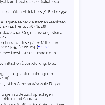
ystik und -Scholastik (Bibliotheca
des späten Mittelalters 7), Berlin 1958,
 Ausgabe seiner deutschen Predigten,
97-712, hier S. 708 (Nr. 28).
er deutschen Originalfassung (Kleine
 25.
 Literatur des späten Mittelalters.
en 1965, S. 122-124. [
online
]
em medii aevi. LXXXVII imaginibus
hriftlichen Überlieferung, Diss.
 Regensburg. Untersuchungen zur
. 19).
icity of his German Works (MTU 32),
chungen zu deutschsprachigen
 (Nr. 1h) mit Anm. 10.
er 'Sieben Staffeln des Gebetes' Davids