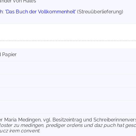
exander von Hales
ch
:
'Das Buch der Vollkommenheit'
(Streuüberlieferung)
 Papier
r Maria Medingen, vgl. Besitzeintrag und Schreiberinnenve
closter zu medingen, prediger ordens und daz puch hat ges
nucz irem convent
.