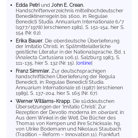
Edda Petri
und
John E. Crean
,
Handschriftenverzeichnis mittelhochdeutscher
Benediktinerregeln bis 1600, in: Regulae
Benedicti Studia. Annuarium Internationale 6/7
(1977/1978) [erschienen 1981], S. 151-154, hier S.
154 (Nr. 62).
Erika Bauer
, Die oberdeutsche Überlieferung
der Imitatio Christi, in: Spätmittelalterliche
geistliche Literatur in der Nationalsprache, Bd. 1
(Analecta Cartusiana 106,1), Salzburg 1983, S.
111-135, hier S. 132 (Nr. 15). [
online
]
Franz Simmler
, Zur deutschsprachigen
handschriftlichen Überlieferung der Regula
Benedicti, in: Regulae Benedicti Studia.
Annuarium Internationale 16 (1987) [erschienen
1989], S. 137-204, hier S. 165 (Nr. 67).
Werner Williams-Krapp
, Die süddeutschen
Übersetzungen der 'Imitatio Christi'. Zur
Rezeption der Devotio moderna im
oberlant
, in:
Aus dem Winkel in die Welt. Die Bücher des
Thomas von Kempen und ihre Schicksale, hg.
von Ulrike Bodemann und Nikolaus Staubach
(Tradition – Reform – Innovation 11), Frankfurt