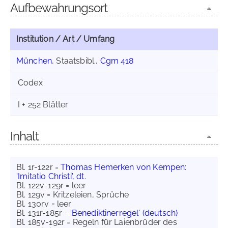
Aufbewahrungsort
Institution / Art / Umfang
München
, Staatsbibl.,
Cgm 418
Codex
I + 252 Blätter
Inhalt
Bl. 1r-122r =
Thomas Hemerken von Kempen
:
'Imitatio Christi', dt.
Bl. 122v-129r = leer
Bl. 129v = Kritzeleien, Sprüche
Bl. 130rv = leer
Bl. 131r-185r =
'Benediktinerregel' (deutsch)
Bl. 185v-192r = Regeln für Laienbrüder des