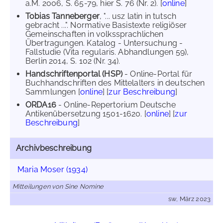
a.M. 2006, S. 65-79, hier S. 76 (Nr. 2). [
online
]
Tobias Tanneberger
, "... usz latin in tutsch
gebracht ...". Normative Basistexte religiöser
Gemeinschaften in volkssprachlichen
Übertragungen. Katalog - Untersuchung -
Fallstudie (Vita regularis. Abhandlungen 59),
Berlin 2014, S. 102 (Nr. 34).
Handschriftenportal (HSP)
- Online-Portal für
Buchhandschriften des Mittelalters in deutschen
Sammlungen [
online
] [
zur Beschreibung
]
ORDA16
- Online-Repertorium Deutsche
Antikenübersetzung 1501-1620. [
online
] [
zur
Beschreibung
]
Archivbeschreibung
Maria Moser (1934)
Mitteilungen von Sine Nomine
sw, März 2023