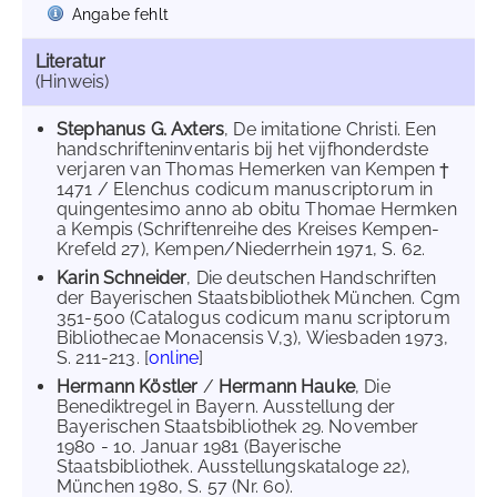
Angabe fehlt
Literatur
(Hinweis)
Stephanus G. Axters
, De imitatione Christi. Een
handschrifteninventaris bij het vijfhonderdste
verjaren van Thomas Hemerken van Kempen †
1471 / Elenchus codicum manuscriptorum in
quingentesimo anno ab obitu Thomae Hermken
a Kempis (Schriftenreihe des Kreises Kempen-
Krefeld 27), Kempen/Niederrhein 1971, S. 62.
Karin Schneider
, Die deutschen Handschriften
der Bayerischen Staatsbibliothek München. Cgm
351-500 (Catalogus codicum manu scriptorum
Bibliothecae Monacensis V,3), Wiesbaden 1973,
S. 211-213. [
online
]
Hermann Köstler
/
Hermann Hauke
, Die
Benediktregel in Bayern. Ausstellung der
Bayerischen Staatsbibliothek 29. November
1980 - 10. Januar 1981 (Bayerische
Staatsbibliothek. Ausstellungskataloge 22),
München 1980, S. 57 (Nr. 60).