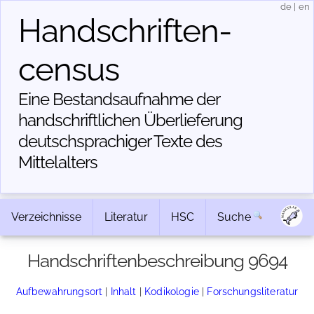
de
|
en
Handschriften­
census
Eine Bestandsaufnahme der
handschriftlichen Über­lieferung
deutschsprachiger Texte des
Mittelalters
Verzeichnisse
Literatur
HSC
Suche
Handschriftenbeschreibung 9694
Aufbewahrungsort
|
Inhalt
|
Kodikologie
|
Forschungsliteratur