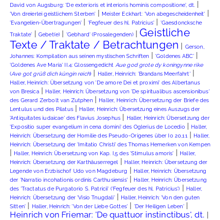
|
David von Augsburg: 'De exterioris et interioris hominis compositione', dt.
|
|
'Von dreierlei geistlichem Sterben'
Meister Eckhart: 'Von abegescheidenheit'
|
|
'Evangelien-Übertragungen'
'Fegfeuer des hl. Patricius'
'Gaesdoncksche
Geistliche
|
|
|
Traktate'
Gebet(e)
'Gebhard' (Prosalegenden)
Texte / Traktate / Betrachtungen
|
Gerson,
|
|
Johannes: Kompilation aus seinen mystischen Schriften
'Goldenes ABC'
'Goldenes Ave Maria' II.4: Glossengedicht
Aue god grote dy koningynne rike
|
|
(
Ave got grüß dich küngin reich
)
Haller, Heinrich: 'Brandans Meerfahrt'
Haller, Heinrich: Übersetzung von 'De amore Dei et proximi' des Albertanus
|
von Bresica
Haller, Heinrich: Übersetzung von 'De spiritualibus ascensionibus'
|
des Gerard Zerbolt van Zutphen
Haller, Heinrich: Übersetzung der Briefe des
|
Lentulus und des Pilatus
Haller, Heinrich: Übersetzung eines Auszugs der
|
'Antiquitates iudaicae' des Flavius Josephus
Haller, Heinrich: Übersetzung der
|
'Expositio super evangelium in cena domini' des Oglerius de Locedio
Haller,
|
Heinrich: Übersetzung der Homilie des Pseudo-Origenes über Io 20,11
Haller,
Heinrich: Übersetzung der 'Imitatio Christi' des Thomas Hemerken von Kempen
|
|
Haller, Heinrich: Übersetzung von Kap. I,5 des 'Stimulus amoris'
Haller,
|
Heinrich: Übersetzung der Karthäuserregel
Haller, Heinrich: Übersetzung der
|
Legende von Erzbischof Udo von Magdeburg
Haller, Heinrich: Übersetzung
|
der 'Narratio incohationis ordinis Carthusiensis'
Haller, Heinrich: Übersetzung
|
des 'Tractatus de Purgatorio S. Patricii' ('Fegfeuer des hl. Patricius')
Haller,
|
Heinrich: Übersetzung der 'Visio Tnugdali'
Haller, Heinrich: 'Von den guten
|
|
|
Sitten'
Haller, Heinrich: 'Von der Liebe Gottes'
'Der Heiligen Leben'
Heinrich von Friemar: 'De quattuor instinctibus', dt.
|