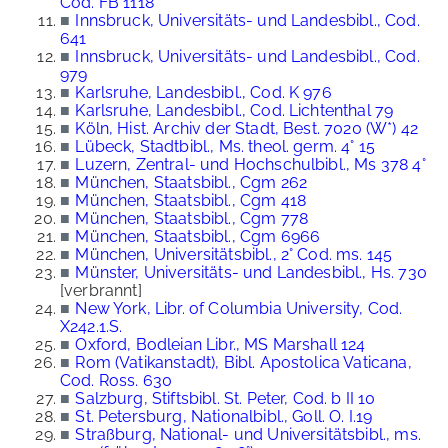
Cod. FB 1118
■
Innsbruck, Universitäts- und Landesbibl., Cod.
641
■
Innsbruck, Universitäts- und Landesbibl., Cod.
979
■
Karlsruhe, Landesbibl., Cod. K 976
■
Karlsruhe, Landesbibl., Cod. Lichtenthal 79
■
Köln, Hist. Archiv der Stadt, Best. 7020 (W*) 42
■
Lübeck, Stadtbibl., Ms. theol. germ. 4° 15
■
Luzern, Zentral- und Hochschulbibl., Ms 378 4°
■
München, Staatsbibl., Cgm 262
■
München, Staatsbibl., Cgm 418
■
München, Staatsbibl., Cgm 778
■
München, Staatsbibl., Cgm 6966
■
München, Universitätsbibl., 2° Cod. ms. 145
■
Münster, Universitäts- und Landesbibl., Hs. 730
[verbrannt]
■
New York, Libr. of Columbia University, Cod.
X242.1.S.
■
Oxford, Bodleian Libr., MS Marshall 124
■
Rom (Vatikanstadt), Bibl. Apostolica Vaticana,
Cod. Ross. 630
■
Salzburg, Stiftsbibl. St. Peter, Cod. b II 10
■
St. Petersburg, Nationalbibl., Goll. O. I.19
■
Straßburg, National- und Universitätsbibl., ms.