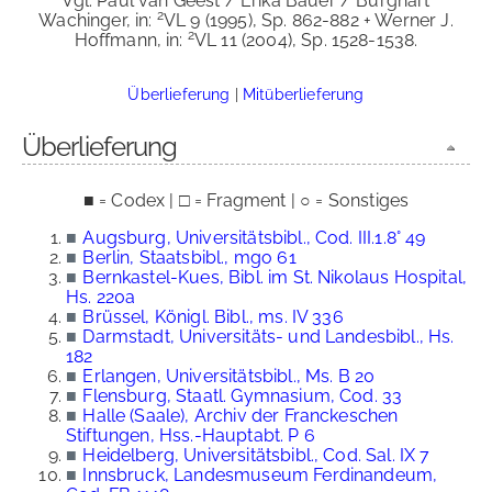
Vgl. Paul van Geest / Erika Bauer / Burghart
2
Wachinger, in:
VL 9 (1995), Sp. 862-882 + Werner J.
2
Hoffmann, in:
VL 11 (2004), Sp. 1528-1538.
Überlieferung
|
Mitüberlieferung
Überlieferung
■ = Codex | □ = Fragment | ○ = Sonstiges
■
Augsburg, Universitätsbibl., Cod. III.1.8° 49
■
Berlin, Staatsbibl., mgo 61
■
Bernkastel-Kues, Bibl. im St. Nikolaus Hospital,
Hs. 220a
■
Brüssel, Königl. Bibl., ms. IV 336
■
Darmstadt, Universitäts- und Landesbibl., Hs.
182
■
Erlangen, Universitätsbibl., Ms. B 20
■
Flensburg, Staatl. Gymnasium, Cod. 33
■
Halle (Saale), Archiv der Franckeschen
Stiftungen, Hss.-Hauptabt. P 6
■
Heidelberg, Universitätsbibl., Cod. Sal. IX 7
■
Innsbruck, Landesmuseum Ferdinandeum,