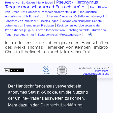
Pseudo-Hieronymus:
|
Heinrich von St. Gallen: 'Marienleben'
'Regula monacharum ad Eustochium', dt.
|
Hugo Ripelin
|
von Straßburg: 'Compendium theologicae veritatis', dt.
'Indulgentiae
|
|
ecclesiarum urbis Romae', dt.
Johannes Cassianus: 'Collationes patrum', dt.
|
|
Johannes von Indersdorf: 'Tischlesungen'
Johann von Neumarkt: Gebete
|
Johannes von Sterngassen: Predigten
Keck, Johannes: Übersetzung der
Propositiones 32-54 aus dem 'Decaperotision' (Zehnfragentraktat) durch den
|
| ...
Tegernseer Anonymus
'Klara von Assisi' (Prosalegenden)
In mindestens 2 der oben genannten Handschriften
des Werks Thomas Hemerken von Kempen: 'Imitatio
Christi', dt. befindet sich auch lateinischer Text.
Handschriftencensus 2026
Impressum
|
Datenschutzerklärung
Der Handschriftencensus verwendet ein
anonymes Statistik-Cookie, um die Nutzung
der Online-Präsenz auswerten zu können.
Datenschutzerklärung
Mehr dazu in der