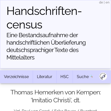
de
|
en
Handschriften­
census
Eine Bestandsaufnahme der
handschriftlichen Über­lieferung
deutschsprachiger Texte des
Mittelalters
Verzeichnisse
Literatur
HSC
Suche
Thomas Hemerken von Kempen:
'Imitatio Christi', dt.