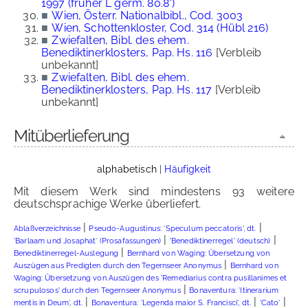
1997 (früher L germ. 80.8°)
■
Wien, Österr. Nationalbibl., Cod. 3003
■
Wien, Schottenkloster, Cod. 314 (Hübl 216)
■
Zwiefalten, Bibl. des ehem.
Benediktinerklosters, Pap. Hs. 116
[Verbleib
unbekannt]
■
Zwiefalten, Bibl. des ehem.
Benediktinerklosters, Pap. Hs. 117
[Verbleib
unbekannt]
Mitüberlieferung
alphabetisch
|
Häufigkeit
Mit diesem Werk sind mindestens 93 weitere
deutschsprachige Werke überliefert.
|
|
Ablaßverzeichnisse
Pseudo-Augustinus: 'Speculum peccatoris', dt.
|
|
'Barlaam und Josaphat' (Prosafassungen)
'Benediktinerregel' (deutsch)
|
Benediktinerregel-Auslegung
Bernhard von Waging: Übersetzung von
|
Auszügen aus Predigten durch den Tegernseer Anonymus
Bernhard von
Waging: Übersetzung von Auszügen des 'Remediarius contra pusillanimes et
|
scrupulosos' durch den Tegernseer Anonymus
Bonaventura: 'Itinerarium
|
|
|
mentis in Deum', dt.
Bonaventura: 'Legenda maior S. Francisci', dt.
'Cato'