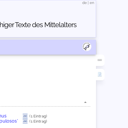
de
|
en
ger Texte des Mittelalters
mus
(1 Eintrag)
pulosos'
(1 Eintrag)