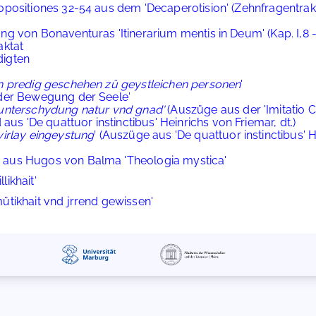
positiones 32-54 aus dem 'Decaperotision' (Zehnfragentrak
 von Bonaventuras 'Itinerarium mentis in Deum' (Kap. I,8 - I
aktat
digten
n predig geschehen zü geystleichen personen
'
der Bewegung der Seele'
unterschydung natur vnd gnad'
(Auszüge aus der 'Imitatio Ch
'De quattuor instinctibus' Heinrichs von Friemar, dt.)
virlay eingeystung
' (Auszüge aus 'De quattuor instinctibus' H
aus Hugos von Balma 'Theologia mystica'
ikhait'
tikhait vnd jrrend gewissen'