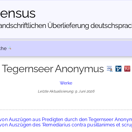
census
dschriftlichen Über­lieferung deutschsprachi
che
Tegernseer Anonymus
Werke
Letzte Aktualisierung: 9. Juni 2026
 von Auszügen aus Predigten durch den Tegernseer Anony
on Auszügen des 'Remediarius contra pusillanimes et scru