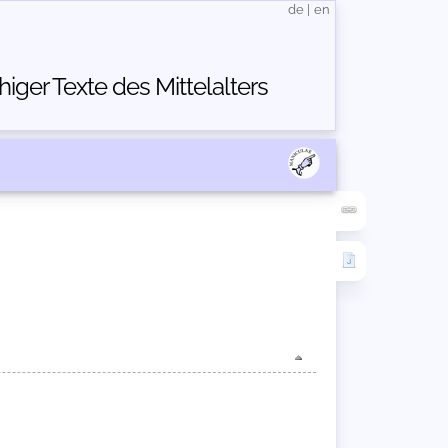
de
|
en
ger Texte des Mittelalters