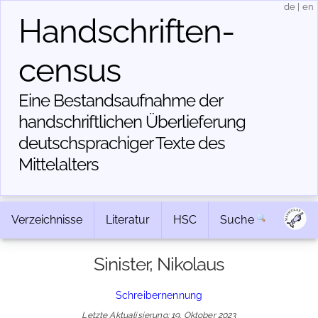
de
|
en
Handschriften­
census
Eine Bestandsaufnahme der
handschriftlichen Über­lieferung
deutschsprachiger Texte des
Mittelalters
Verzeichnisse
Literatur
HSC
Suche
Sinister, Nikolaus
Schreibernennung
Letzte Aktualisierung: 19. Oktober 2023