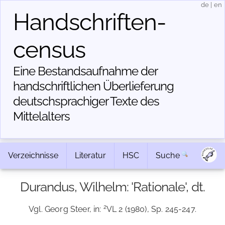
de
|
en
Handschriften­
census
Eine Bestandsaufnahme der
handschriftlichen Über­lieferung
deutschsprachiger Texte des
Mittelalters
Verzeichnisse
Literatur
HSC
Suche
Durandus, Wilhelm: 'Rationale', dt.
2
Vgl. Georg Steer, in:
VL 2 (1980), Sp. 245-247.