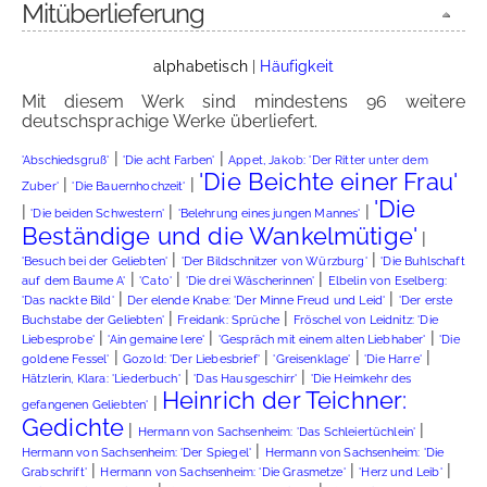
Mitüberlieferung
alphabetisch
|
Häufigkeit
Mit diesem Werk sind mindestens 96 weitere
deutschsprachige Werke überliefert.
|
|
'Abschiedsgruß'
'Die acht Farben'
Appet, Jakob: 'Der Ritter unter dem
'Die Beichte einer Frau'
|
|
Zuber'
'Die Bauernhochzeit'
'Die
|
|
|
'Die beiden Schwestern'
'Belehrung eines jungen Mannes'
Beständige und die Wankelmütige'
|
|
|
'Besuch bei der Geliebten'
'Der Bildschnitzer von Würzburg'
'Die Buhlschaft
|
|
|
auf dem Baume A'
'Cato'
'Die drei Wäscherinnen'
Elbelin von Eselberg:
|
|
'Das nackte Bild'
Der elende Knabe: 'Der Minne Freud und Leid'
'Der erste
|
|
Buchstabe der Geliebten'
Freidank: Sprüche
Fröschel von Leidnitz: 'Die
|
|
|
Liebesprobe'
'Ain gemaine lere'
'Gespräch mit einem alten Liebhaber'
'Die
|
|
|
|
goldene Fessel'
Gozold: 'Der Liebesbrief'
'Greisenklage'
'Die Harre'
|
|
Hätzlerin, Klara: 'Liederbuch'
'Das Hausgeschirr'
'Die Heimkehr des
Heinrich der Teichner:
|
gefangenen Geliebten'
Gedichte
|
|
Hermann von Sachsenheim: 'Das Schleiertüchlein'
|
Hermann von Sachsenheim: 'Der Spiegel'
Hermann von Sachsenheim: 'Die
|
|
|
Grabschrift'
Hermann von Sachsenheim: 'Die Grasmetze'
'Herz und Leib'