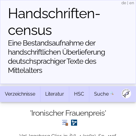
de
|
en
Handschriften­
census
Eine Bestandsaufnahme der
handschriftlichen Über­lieferung
deutschsprachiger Texte des
Mittelalters
Verzeichnisse
Literatur
HSC
Suche
'Ironischer Frauenpreis'
2