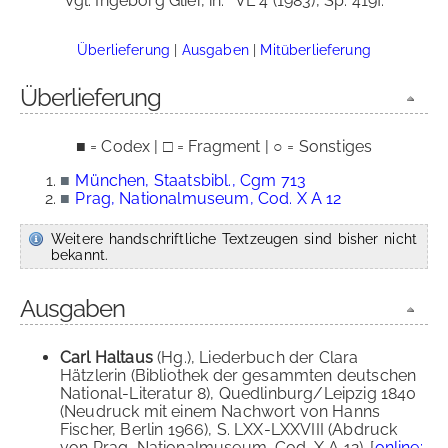
Vgl. Ingeborg Glier, in:
VL 4 (1983), Sp. 419f.
Überlieferung
|
Ausgaben
|
Mitüberlieferung
Überlieferung
■ = Codex | □ = Fragment | ○ = Sonstiges
■
München, Staatsbibl., Cgm 713
■
Prag, Nationalmuseum, Cod. X A 12
Weitere handschriftliche Textzeugen sind bisher nicht
bekannt.
Ausgaben
Carl Haltaus
(Hg.), Liederbuch der Clara
Hätzlerin (Bibliothek der gesammten deutschen
National-Literatur 8), Quedlinburg/Leipzig 1840
(Neudruck mit einem Nachwort von Hanns
Fischer, Berlin 1966), S. LXX-LXXVIII (Abdruck
von Prag, Nationalmuseum, Cod. X A 12). [
online: