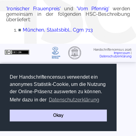
'Ironischer Frauenpreis'
und
'Vom Pfennig'
werden
gemeinsam in der folgenden HSC-Beschreibung
überliefert:
■
München, Staatsbibl., Cgm 713
Handschriftencensus 2026
Impressum
|
Datenschutzerklärung
Der Handschriftencensus verwendet ein
anonymes Statistik-Cookie, um die Nutzung
der Online-Präsenz auswerten zu können.
Datenschutzerklärung
Mehr dazu in der
Okay