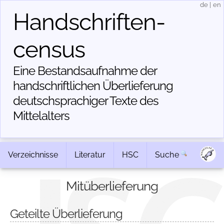
de
|
en
Handschriften­
census
Eine Bestandsaufnahme der
handschriftlichen Über­lieferung
deutschsprachiger Texte des
Mittelalters
Verzeichnisse
Literatur
HSC
Suche
Mitüberlieferung
Geteilte Überlieferung