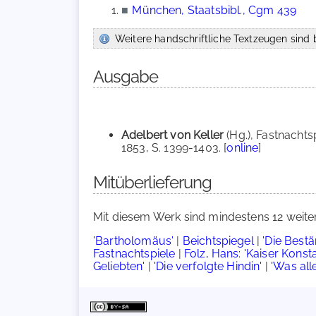
■
München, Staatsbibl., Cgm 439
Weitere handschriftliche Textzeugen sind b
Ausgabe
Adelbert von Keller
(Hg.), Fastnachts
1853, S. 1399-1403. [
online
]
Mitüberlieferung
Mit diesem Werk sind mindestens 12 weite
'Bartholomäus'
|
Beichtspiegel
|
'Die Best
Fastnachtspiele
|
Folz, Hans: 'Kaiser Konsta
Geliebten'
|
'Die verfolgte Hindin'
|
'Was all