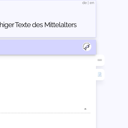
de
|
en
ger Texte des Mittelalters