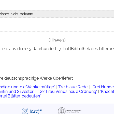
isher nicht bekannt.
(Hinweis)
piele aus dem 15. Jahrhundert, 3. Teil (Bibliothek des Litterari
re deutschsprachige Werke überliefert.
ändige und die Wankelmütige'
|
'Die blaue Rede'
|
'Drei Hunde
ntin und Silvester'
|
'Der Frau Venus neue Ordnung'
|
'Knecht
erlei Blätter bedeuten'