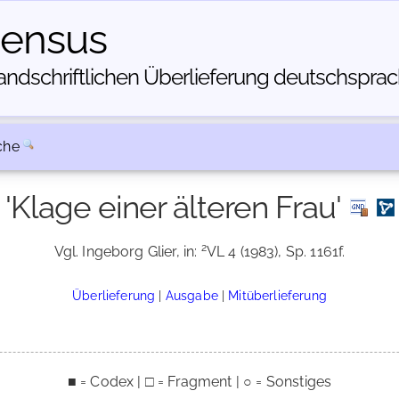
census
dschriftlichen Über­lieferung deutschsprachi
che
'Klage einer älteren Frau'
2
Vgl. Ingeborg Glier, in:
VL 4 (1983), Sp. 1161f.
Überlieferung
|
Ausgabe
|
Mitüberlieferung
■ = Codex | □ = Fragment | ○ = Sonstiges