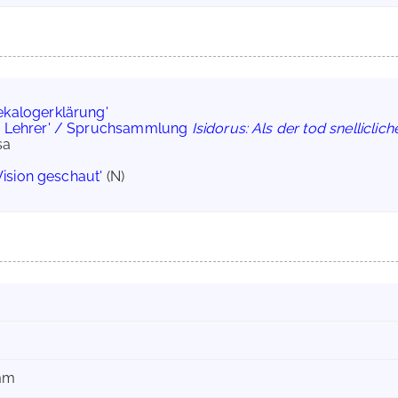
ekalogerklärung'
nd Lehrer' / Spruchsammlung
Isidorus: Als der tod snelliclic
osa
 Vision geschaut'
(N)
 mm