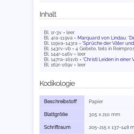
Inhalt
Bl. 1r-3v = leer
Bl. 4ra-119va =
Marquard von Lindau
:
'D
Bl. 119va-143ra =
'Sprüche der Väter u
Bl. 143rv-vb = 4 Gebete, teils in Reimpr
Bl. 144r-146v = leer
Bl. 147ra-161vb =
'Christi Leiden in einer
Bl. 162r-169v = leer
Kodikologie
Beschreibstoff
Papier
Blattgröße
305 x 210 mm
Schriftraum
205-215 x 137-148