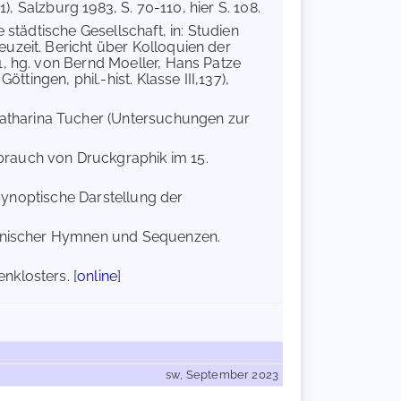
), Salzburg 1983, S. 70-110, hier S. 108.
 städtische Gesellschaft, in: Studien
uzeit. Bericht über Kolloquien der
1, hg. von Bernd Moeller, Hans Patze
ngen, phil.-hist. Klasse III,137),
 Katharina Tucher (Untersuchungen zur
brauch von Druckgraphik im 15.
 Synoptische Darstellung der
einischer Hymnen und Sequenzen.
nklosters. [
online
]
sw, September 2023