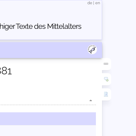
de
|
en
ger Texte des Mittelalters
881