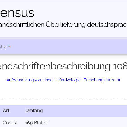
census
dschriftlichen Über­lieferung deutschsprachi
che
ndschriftenbeschreibung 10
Aufbewahrungsort
|
Inhalt
|
Kodikologie
|
Forschungsliteratur
Art
Umfang
Codex
169 Blätter