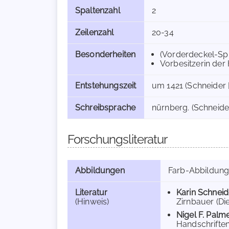
Spaltenzahl
2
Zeilenzahl
20-34
Besonderheiten
(Vorderdeckel-Spi
Vorbesitzerin der 
Entstehungszeit
um 1421 (Schneider [
Schreibsprache
nürnberg. (Schneider
Forschungsliteratur
Abbildungen
Farb-Abbildun
Literatur
Karin Schneid
(Hinweis)
Zirnbauer (Di
Nigel F. Palm
Handschriften