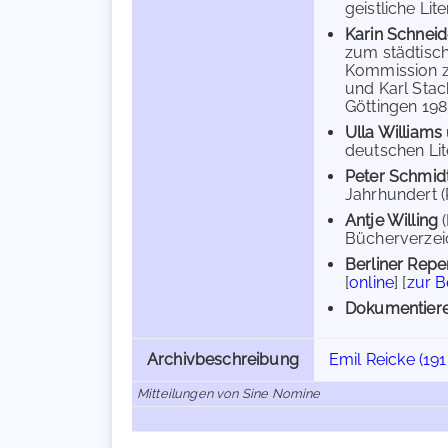
geistliche Lit
Karin Schneid
zum städtisch
Kommission zu
und Karl Stac
Göttingen 1983
Ulla Williams
deutschen Lite
Peter Schmid
Jahrhundert (
Antje Willing
Bücherverzeich
Berliner Repe
[
online
] [
zur 
Dokumentiere
Archivbeschreibung
Emil Reicke (191
Mitteilungen von Sine Nomine