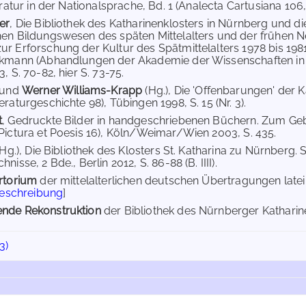
eratur in der Nationalsprache, Bd. 1 (Analecta Cartusiana 106,1
er
, Die Bibliothek des Katharinenklosters in Nürnberg und die
en Bildungswesen des späten Mittelalters und der frühen Ne
r Erforschung der Kultur des Spätmittelalters 1978 bis 198
kmann (Abhandlungen der Akademie der Wissenschaften in Götti
, S. 70-82, hier S. 73-75.
und
Werner Williams-Krapp
(Hg.), Die 'Offenbarungen' der
raturgeschichte 98), Tübingen 1998, S. 15 (Nr. 3).
t
, Gedruckte Bilder in handgeschriebenen Büchern. Zum Ge
Pictura et Poesis 16), Köln/Weimar/Wien 2003, S. 435.
(Hg.), Die Bibliothek des Klosters St. Katharina zu Nürnberg.
nisse, 2 Bde., Berlin 2012, S. 86-88 (B. IIII).
rtorium
der mittelalterlichen deutschen Übertragungen lat
Beschreibung
]
nde Rekonstruktion
der Bibliothek des Nürnberger Katharine
3)