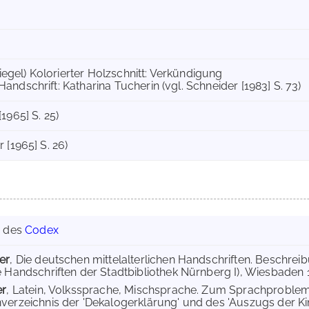
egel) Kolorierter Holzschnitt: Verkündigung
Handschrift: Katharina Tucherin (vgl. Schneider [1983] S. 73)
1965] S. 25)
 [1965] S. 26)
g des
Codex
er
, Die deutschen mittelalterlichen Handschriften. Beschr
e Handschriften der Stadtbibliothek Nürnberg I), Wiesbaden 19
er
, Latein, Volkssprache, Mischsprache. Zum Sprachproblem
verzeichnis der 'Dekalogerklärung' und des 'Auszugs der Kinde