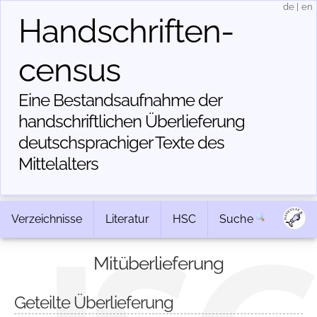
de
|
en
Handschriften­
census
Eine Bestandsaufnahme der
handschriftlichen Über­lieferung
deutschsprachiger Texte des
Mittelalters
Verzeichnisse
Literatur
HSC
Suche
Mitüberlieferung
Geteilte Überlieferung