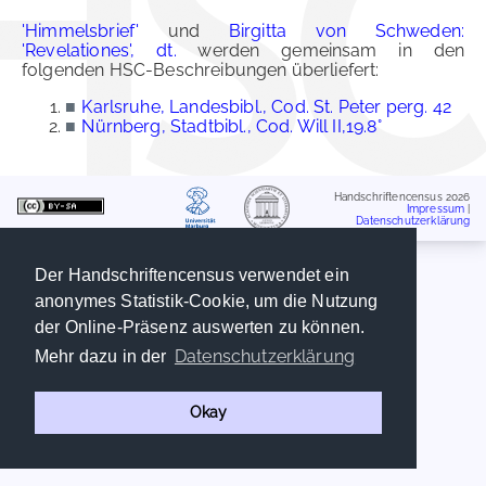
'Himmelsbrief'
und
Birgitta von Schweden:
'Revelationes', dt.
werden gemeinsam in den
folgenden HSC-Beschreibungen überliefert:
■
Karlsruhe, Landesbibl., Cod. St. Peter perg. 42
■
Nürnberg, Stadtbibl., Cod. Will II,19.8°
Handschriftencensus 2026
Impressum
|
Datenschutzerklärung
Der Handschriftencensus verwendet ein
anonymes Statistik-Cookie, um die Nutzung
der Online-Präsenz auswerten zu können.
Datenschutzerklärung
Mehr dazu in der
Okay