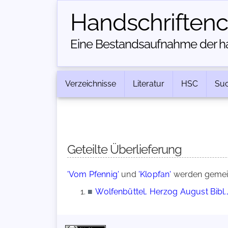
Handschriften­
Eine Bestandsaufnahme der han
Verzeichnisse
Literatur
HSC
Su
Geteilte Überlieferung
'Vom Pfennig'
und
'Klopfan'
werden gemein
■
Wolfenbüttel, Herzog August Bibl.,