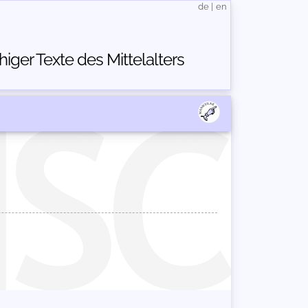
de
|
en
ger Texte des Mittelalters