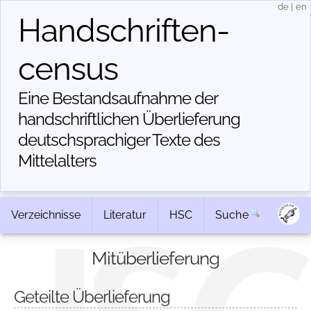
de
|
en
Handschriften­
census
Eine Bestandsaufnahme der
handschriftlichen Über­lieferung
deutschsprachiger Texte des
Mittelalters
Verzeichnisse
Literatur
HSC
Suche
Mitüberlieferung
Geteilte Überlieferung