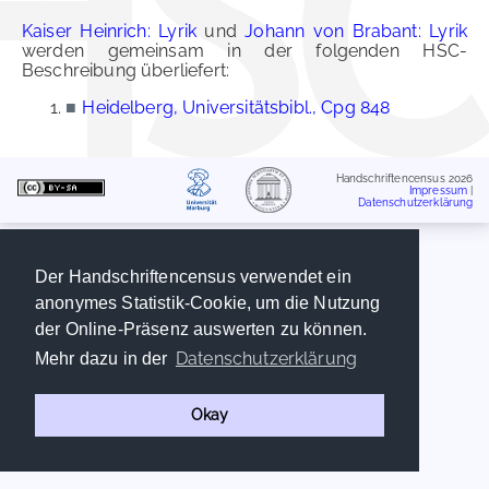
Kaiser Heinrich: Lyrik
und
Johann von Brabant: Lyrik
werden gemeinsam in der folgenden HSC-
Beschreibung überliefert:
■
Heidelberg, Universitätsbibl., Cpg 848
Handschriftencensus 2026
Impressum
|
Datenschutzerklärung
Der Handschriftencensus verwendet ein
anonymes Statistik-Cookie, um die Nutzung
der Online-Präsenz auswerten zu können.
Datenschutzerklärung
Mehr dazu in der
Okay